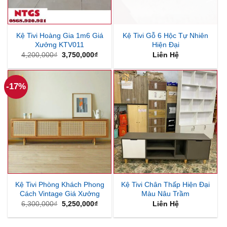
Kệ Tivi Hoàng Gia 1m6 Giá
Kệ Tivi Gỗ 6 Hộc Tự Nhiên
Xưởng KTV011
Hiện Đại
Giá
Giá
4,200,000
₫
3,750,000
₫
Liên Hệ
gốc
hiện
là:
tại
4,200,000₫.
là:
3,750,000₫.
-17%
Kệ Tivi Phòng Khách Phong
Kệ Tivi Chân Thấp Hiện Đại
Cách Vintage Giá Xưởng
Màu Nâu Trầm
Giá
Giá
6,300,000
₫
5,250,000
₫
Liên Hệ
gốc
hiện
là:
tại
6,300,000₫.
là: