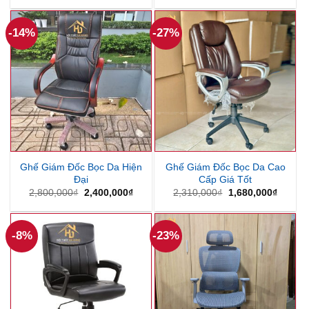
là:
tại
là:
tại
262,500₫.
là:
1,100,000₫.
là:
210,000₫.
900,000
-14%
-27%
Ghế Giám Đốc Bọc Da Hiện
Ghế Giám Đốc Bọc Da Cao
Đại
Cấp Giá Tốt
Giá
Giá
Giá
Giá
2,800,000
₫
2,400,000
₫
2,310,000
₫
1,680,000
₫
gốc
hiện
gốc
hiện
là:
tại
là:
tại
2,800,000₫.
là:
2,310,000₫.
là:
2,400,000₫.
1,680,
-8%
-23%