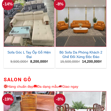
4,000,000₫.
7,100,
-14%
-8%
Sofa Góc L Tay Ốp Gỗ Hiện
Bộ Sofa Da Phòng Khách 2
Đại
Ghế Đối Xứng Độc Đáo
Giá
Giá
Giá
Giá
9,500,000
₫
8,200,000
₫
15,500,000
₫
14,200,000
₫
gốc
hiện
gốc
hiện
là:
tại
là:
tại
9,500,000₫.
là:
15,500,000₫.
là:
8,200,000₫.
14,20
SALON GỖ
Hàng chuẩn đẹp
Đa dạng mẫu
Giao ngay
-19%
-8%