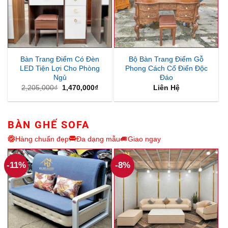
Bàn Trang Điểm Có Đèn
Bộ Bàn Trang Điểm Gỗ
LED Tiện Lợi Cho Phòng
Phong Cách Cổ Điển Độc
Ngủ
Đáo
Giá
Giá
2,205,000
₫
1,470,000
₫
Liên Hệ
gốc
hiện
là:
tại
2,205,000₫.
là:
1,470,000₫.
BÀN GHẾ SOFA
Hàng chuẩn đẹp
Đa dạng mẫu
Giao ngay
-11%
-8%