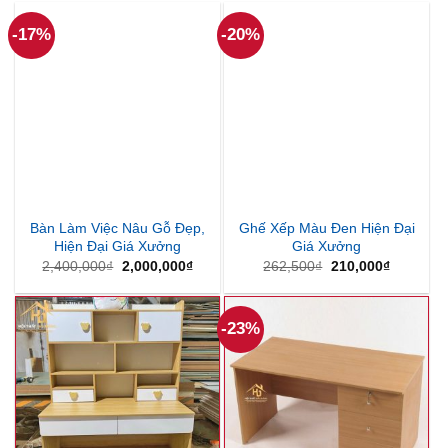
-17%
-20%
Bàn Làm Việc Nâu Gỗ Đẹp,
Ghế Xếp Màu Đen Hiện Đại
Hiện Đại Giá Xưởng
Giá Xưởng
Giá
Giá
Giá
Giá
2,400,000
₫
2,000,000
₫
262,500
₫
210,000
₫
gốc
hiện
gốc
hiện
là:
tại
là:
tại
2,400,000₫.
là:
262,500₫.
là:
2,000,000₫.
210,000₫
-23%