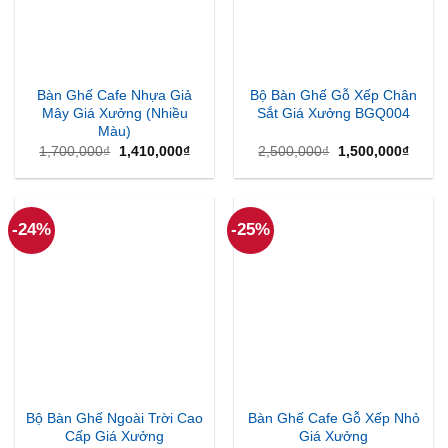
Bàn Ghế Cafe Nhựa Giả
Bộ Bàn Ghế Gỗ Xếp Chân
Mây Giá Xưởng (Nhiều
Sắt Giá Xưởng BGQ004
Màu)
Giá
Giá
Giá
Giá
1,700,000
₫
1,410,000
₫
2,500,000
₫
1,500,000
₫
gốc
hiện
gốc
hiện
là:
tại
là:
tại
1,700,000₫.
là:
2,500,000₫.
là:
1,410,000₫.
1,500
-24%
-25%
Bộ Bàn Ghế Ngoài Trời Cao
Bàn Ghế Cafe Gỗ Xếp Nhỏ
Cấp Giá Xưởng
Giá Xưởng