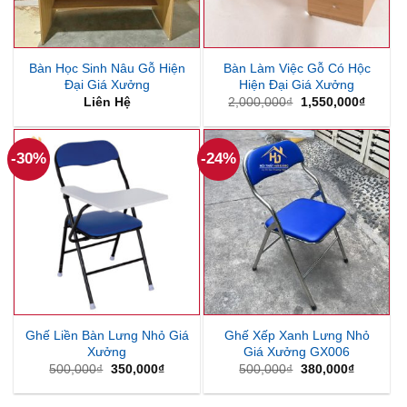
Bàn Học Sinh Nâu Gỗ Hiện
Bàn Làm Việc Gỗ Có Hộc
Đại Giá Xưởng
Hiện Đại Giá Xưởng
Giá
Giá
Liên Hệ
2,000,000
₫
1,550,000
₫
gốc
hiện
là:
tại
2,000,000₫.
là:
1,550,
-30%
-24%
Ghế Liền Bàn Lưng Nhỏ Giá
Ghế Xếp Xanh Lưng Nhỏ
Xưởng
Giá Xưởng GX006
Giá
Giá
Giá
Giá
500,000
₫
350,000
₫
500,000
₫
380,000
₫
gốc
hiện
gốc
hiện
là:
tại
là:
tại
500,000₫.
là:
500,000₫.
là: