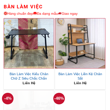
5,250,000₫.
BÀN LÀM VIỆC
Hàng chuẩn đẹp
Đa dạng mẫu
Giao ngay
Bàn Làm Việc Kiểu Chân
Bàn Làm Việc Liền Kệ Chân
Chữ Z Siêu Chắc Chắn
Sắt
Liên Hệ
Liên Hệ
-4%
-46%