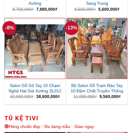
Xưởng
Sang Trọng
Giá
Giá
Giá
Giá
8,700,000
₫
7,880,000
₫
6,500,000
₫
5,600,000
₫
gốc
hiện
gốc
hiện
là:
tại
là:
tại
8,700,000₫.
là:
6,500,000₫.
là:
7,880,000₫.
5,600,
-8%
-13%
Salon Gỗ Gõ Tay 10 Chạm
Bộ Salon Gỗ Trạm Đào Tay
Nghê Hạt Giá Xưởng SL012
10 Đậm Chất Truyền Thống
Giá
Giá
Giá
Giá
42,000,000
₫
38,600,000
₫
11,000,000
₫
9,560,000
₫
gốc
hiện
gốc
hiện
là:
tại
là:
tại
42,000,000₫.
là:
11,000,000₫.
là:
38,600,000₫.
9,560,
TỦ KỆ TIVI
Hàng chuẩn đẹp
Đa dạng mẫu
Giao ngay