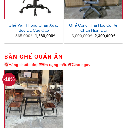
Ghế Văn Phòng Chân Xoay
Ghế Công Thái Học Có Kê
Bọc Da Cao Cấp
Chân Hiện Đại
Giá
Giá
Giá
Giá
1,365,000
₫
1,260,000
₫
3,000,000
₫
2,300,000
₫
gốc
hiện
gốc
hiện
là:
tại
là:
tại
1,365,000₫.
là:
3,000,000₫.
là:
1,260,000₫.
2,300,
BÀN GHẾ QUÁN ĂN
Hàng chuẩn đẹp
Đa dạng mẫu
Giao ngay
-18%