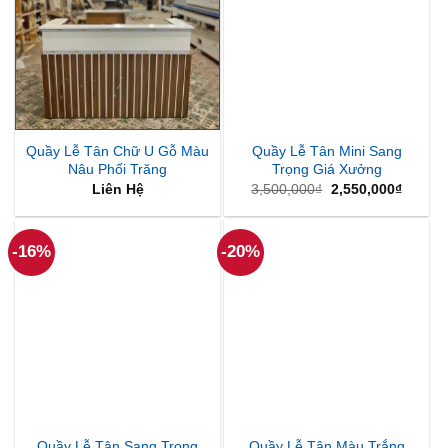
Quầy Lễ Tân Chữ U Gỗ Màu
Quầy Lễ Tân Mini Sang
Nâu Phối Trăng
Trọng Giá Xưởng
Giá
Giá
Liên Hệ
3,500,000
₫
2,550,000
₫
gốc
hiện
là:
tại
3,500,000₫.
là:
2,550,
-16%
-20%
Quầy Lễ Tân Sang Trọng
Quầy Lễ Tân Màu Trắng