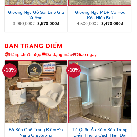
Giường Ngủ Gỗ Sồi 1m6 Giá
Giường Ngủ MDF Có Hộc
Xưởng
Kéo Hiện Đại
Giá
Giá
Giá
Giá
3,990,000
₫
3,570,000
₫
4,500,000
₫
3,470,000
₫
gốc
hiện
gốc
hiện
là:
tại
là:
tại
3,990,000₫.
là:
4,500,000₫.
là:
3,570,000₫.
3,470,
BÀN TRANG ĐIỂM
Hàng chuẩn đẹp
Đa dạng mẫu
Giao ngay
-10%
-10%
Bộ Bàn Ghế Trang Điểm Đa
Tủ Quần Áo Kèm Bàn Trang
Năng Giá Xưởng
Điểm Phong Cách Hiện Đại