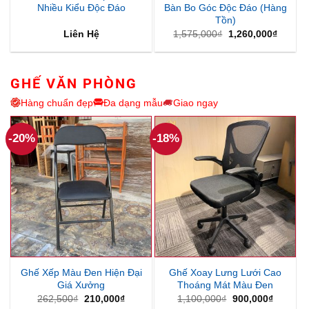
Nhiều Kiểu Độc Đáo
Bàn Bo Góc Độc Đáo (Hàng
Tồn)
Giá
Giá
Liên Hệ
1,575,000
₫
1,260,000
₫
gốc
hiện
là:
tại
1,575,000₫.
là:
1,260,
GHẾ VĂN PHÒNG
Hàng chuẩn đẹp
Đa dạng mẫu
Giao ngay
-20%
-18%
Ghế Xếp Màu Đen Hiện Đại
Ghế Xoay Lưng Lưới Cao
Giá Xưởng
Thoáng Mát Màu Đen
Giá
Giá
Giá
Giá
262,500
₫
210,000
₫
1,100,000
₫
900,000
₫
gốc
hiện
gốc
hiện