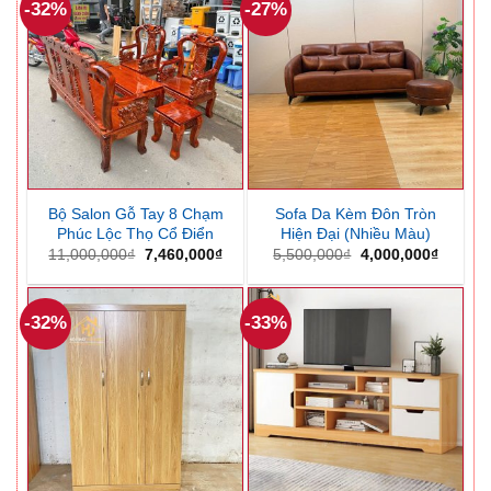
-32%
-27%
Bộ Salon Gỗ Tay 8 Chạm
Sofa Da Kèm Đôn Tròn
Phúc Lộc Thọ Cổ Điển
Hiện Đại (Nhiều Màu)
Giá
Giá
Giá
Giá
11,000,000
₫
7,460,000
₫
5,500,000
₫
4,000,000
₫
gốc
hiện
gốc
hiện
là:
tại
là:
tại
11,000,000₫.
là:
5,500,000₫.
là:
7,460,000₫.
4,000,0
-32%
-33%