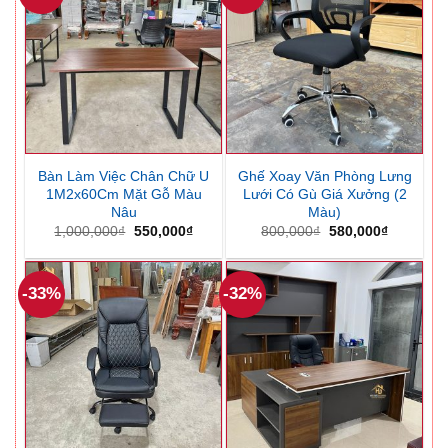
Bàn Làm Việc Chân Chữ U
Ghế Xoay Văn Phòng Lưng
1M2x60Cm Mặt Gỗ Màu
Lưới Có Gù Giá Xưởng (2
Nâu
Màu)
Giá
Giá
Giá
Giá
1,000,000
₫
550,000
₫
800,000
₫
580,000
₫
gốc
hiện
gốc
hiện
là:
tại
là:
tại
1,000,000₫.
là:
800,000₫.
là:
550,000₫.
580,000₫
-33%
-32%