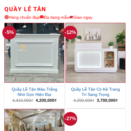
350,000₫.
380,000₫
QUẦY LỄ TÂN
Hàng chuẩn đẹp
Đa dạng mẫu
Giao ngay
-5%
-12%
Quầy Lễ Tân Màu Trắng
Quầy Lễ Tân Có Kệ Trang
Nhỏ Gọn Hiện Đại
Trí Sang Trọng
Giá
Giá
Giá
Giá
4,410,000
₫
4,200,000
₫
4,200,000
₫
3,700,000
₫
gốc
hiện
gốc
hiện
là:
tại
là:
tại
4,410,000₫.
là:
4,200,000₫.
là:
4,200,000₫.
3,700,
-27%