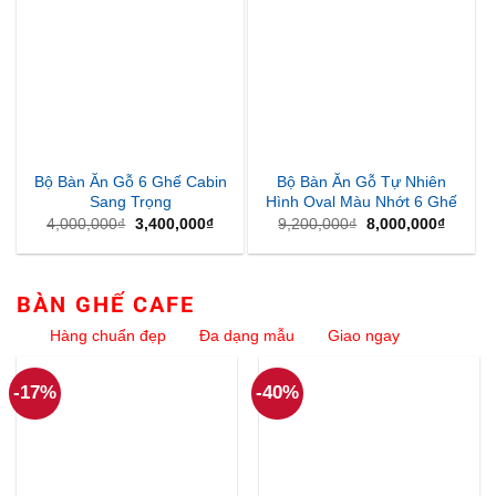
Bộ Bàn Ăn Gỗ 6 Ghế Cabin
Bộ Bàn Ăn Gỗ Tự Nhiên
Sang Trọng
Hình Oval Màu Nhớt 6 Ghế
Giá
Giá
Giá
Giá
4,000,000
₫
3,400,000
₫
9,200,000
₫
8,000,000
₫
gốc
hiện
gốc
hiện
là:
tại
là:
tại
4,000,000₫.
là:
9,200,000₫.
là:
3,400,000₫.
8,000,
BÀN GHẾ CAFE
Hàng chuẩn đẹp
Đa dạng mẫu
Giao ngay
-17%
-40%