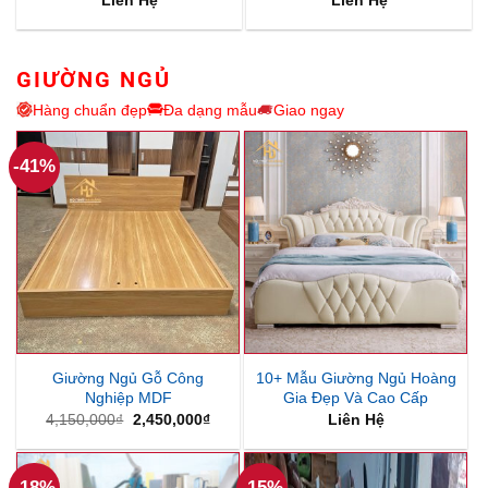
Liên Hệ
Liên Hệ
GIƯỜNG NGỦ
Hàng chuẩn đẹp
Đa dạng mẫu
Giao ngay
-41%
Giường Ngủ Gỗ Công
10+ Mẫu Giường Ngủ Hoàng
Nghiệp MDF
Gia Đẹp Và Cao Cấp
Giá
Giá
4,150,000
₫
2,450,000
₫
Liên Hệ
gốc
hiện
là:
tại
4,150,000₫.
là:
2,450,000₫.
-18%
-15%