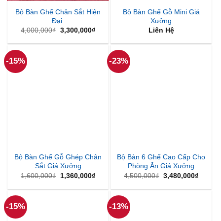
Bộ Bàn Ghế Chân Sắt Hiện
Bộ Bàn Ghế Gỗ Mini Giá
Đại
Xưởng
Giá
Giá
4,000,000
₫
3,300,000
₫
Liên Hệ
gốc
hiện
là:
tại
4,000,000₫.
là:
3,300,000₫.
-15%
-23%
Bộ Bàn Ghế Gỗ Ghép Chân
Bộ Bàn 6 Ghế Cao Cấp Cho
Sắt Giá Xưởng
Phòng Ăn Giá Xưởng
Giá
Giá
Giá
Giá
1,600,000
₫
1,360,000
₫
4,500,000
₫
3,480,000
₫
gốc
hiện
gốc
hiện
là:
tại
là:
tại
1,600,000₫.
là:
4,500,000₫.
là:
1,360,000₫.
3,480,
-15%
-13%