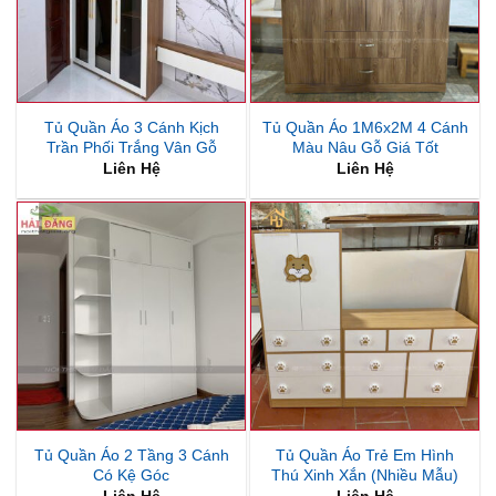
Tủ Quần Áo 3 Cánh Kịch
Tủ Quần Áo 1M6x2M 4 Cánh
Trần Phối Trắng Vân Gỗ
Màu Nâu Gỗ Giá Tốt
Liên Hệ
Liên Hệ
Tủ Quần Áo 2 Tầng 3 Cánh
Tủ Quần Áo Trẻ Em Hình
Có Kệ Góc
Thú Xinh Xắn (Nhiều Mẫu)