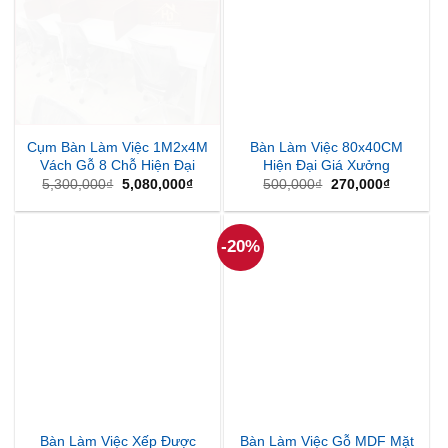
Cụm Bàn Làm Việc 1M2x4M
Bàn Làm Việc 80x40CM
Vách Gỗ 8 Chỗ Hiện Đại
Hiện Đại Giá Xưởng
Giá
Giá
Giá
Giá
5,300,000
₫
5,080,000
₫
500,000
₫
270,000
₫
gốc
hiện
gốc
hiện
là:
tại
là:
tại
5,300,000₫.
là:
500,000₫.
là:
5,080,000₫.
270,000₫
-20%
Bàn Làm Việc Xếp Được
Bàn Làm Việc Gỗ MDF Mặt