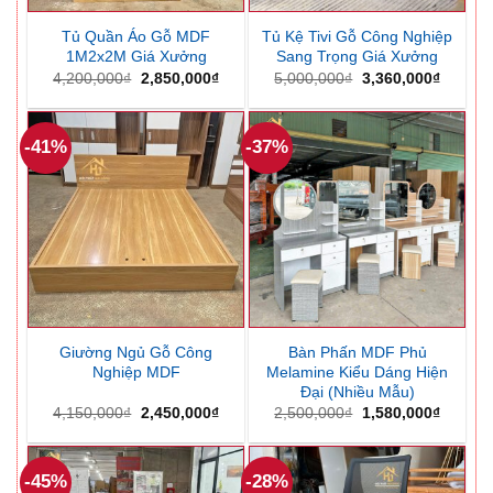
Tủ Quần Áo Gỗ MDF
Tủ Kệ Tivi Gỗ Công Nghiệp
1M2x2M Giá Xưởng
Sang Trọng Giá Xưởng
Giá
Giá
Giá
Giá
4,200,000
₫
2,850,000
₫
5,000,000
₫
3,360,000
₫
gốc
hiện
gốc
hiện
là:
tại
là:
tại
4,200,000₫.
là:
5,000,000₫.
là:
2,850,000₫.
3,360,0
-41%
-37%
Giường Ngủ Gỗ Công
Bàn Phấn MDF Phủ
Nghiệp MDF
Melamine Kiểu Dáng Hiện
Đại (Nhiều Mẫu)
Giá
Giá
Giá
Giá
4,150,000
₫
2,450,000
₫
2,500,000
₫
1,580,000
₫
gốc
hiện
gốc
hiện
là:
tại
là:
tại
4,150,000₫.
là:
2,500,000₫.
là:
2,450,000₫.
1,580,0
-45%
-28%