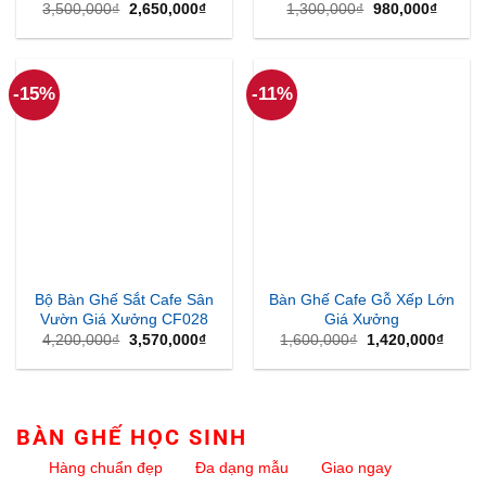
Giá
Giá
Giá
Giá
3,500,000
₫
2,650,000
₫
1,300,000
₫
980,000
₫
gốc
hiện
gốc
hiện
là:
tại
là:
tại
3,500,000₫.
là:
1,300,000₫.
là:
2,650,000₫.
980,00
-15%
-11%
Bộ Bàn Ghế Sắt Cafe Sân
Bàn Ghế Cafe Gỗ Xếp Lớn
Vườn Giá Xưởng CF028
Giá Xưởng
Giá
Giá
Giá
Giá
4,200,000
₫
3,570,000
₫
1,600,000
₫
1,420,000
₫
gốc
hiện
gốc
hiện
là:
tại
là:
tại
4,200,000₫.
là:
1,600,000₫.
là:
3,570,000₫.
1,420
BÀN GHẾ HỌC SINH
Hàng chuẩn đẹp
Đa dạng mẫu
Giao ngay