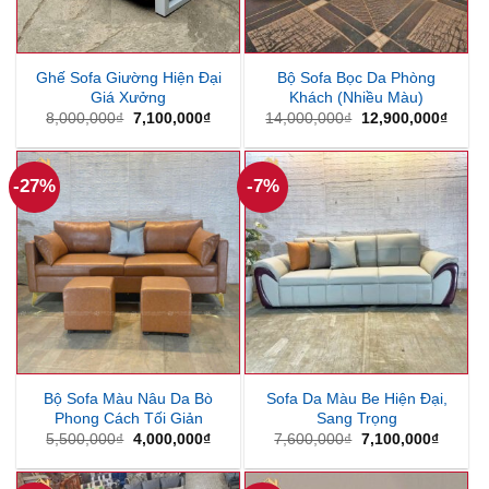
Ghế Sofa Giường Hiện Đại
Bộ Sofa Bọc Da Phòng
Giá Xưởng
Khách (Nhiều Màu)
Giá
Giá
Giá
Giá
8,000,000
₫
7,100,000
₫
14,000,000
₫
12,900,000
₫
gốc
hiện
gốc
hiện
là:
tại
là:
tại
8,000,000₫.
là:
14,000,000₫.
là:
7,100,000₫.
12,90
-27%
-7%
Bộ Sofa Màu Nâu Da Bò
Sofa Da Màu Be Hiện Đại,
Phong Cách Tối Giản
Sang Trọng
Giá
Giá
Giá
Giá
5,500,000
₫
4,000,000
₫
7,600,000
₫
7,100,000
₫
gốc
hiện
gốc
hiện
là:
tại
là:
tại
5,500,000₫.
là:
7,600,000₫.
là: