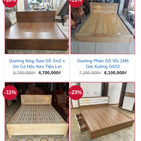
Giường King Size Gỗ 2m2 x
Giường Phản Gỗ Sồi 1M6
2m Có Hộc Kéo Tiện Lợi
Giá Xưởng G022
Giá
Giá
Giá
Giá
5,700,000
₫
4,700,000
₫
7,200,000
₫
6,100,000
₫
gốc
hiện
gốc
hiện
là:
tại
là:
tại
5,700,000₫.
là:
7,200,000₫.
là:
4,700,000₫.
6,100,
-11%
-23%