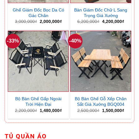
Ghế Giám Đốc Bọc Da Có
Bàn Giám Đốc Chữ L Sang
Gác Chân
Trọng Giá Xưởng
Giá
Giá
Giá
Giá
3,000,000
₫
2,000,000
₫
6,200,000
₫
4,200,000
₫
gốc
hiện
gốc
hiện
là:
tại
là:
tại
3,000,000₫.
là:
6,200,000₫.
là:
2,000,000₫.
4,200,0
-33%
-40%
Bộ Bàn Ghế Gấp Ngoài
Bộ Bàn Ghế Gỗ Xếp Chân
Trời Hiện Đại
Sắt Giá Xưởng BGQ004
Giá
Giá
Giá
Giá
2,200,000
₫
1,480,000
₫
2,500,000
₫
1,500,000
₫
gốc
hiện
gốc
hiện
là:
tại
là:
tại
2,200,000₫.
là:
2,500,000₫.
là:
1,480,000₫.
1,500,0
TỦ QUẦN ÁO