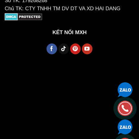
Số TK: 179268268
Chủ TK: CTY TNHH TM DV DT VA XD HAI DANG
KẾT NỐI MXH