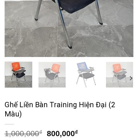
Ghế Liền Bàn Training Hiện Đại (2
Màu)
Giá
Giá
1,000,000
₫
800,000
₫