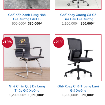
Ghế Xếp Xanh Lưng Nhỏ
Ghế Xoay Xương Cá Có
Giá Xưởng GX006
Tựa Đầu Giá Xưởng
Giá
Giá
Giá
Giá
500,000
₫
380,000
₫
1,100,000
₫
850,000
₫
gốc
hiện
gốc
hiện
là:
tại
là:
tại
500,000₫.
là:
1,100,000₫.
là:
380,000₫.
850,00
-13%
-21%
Ghế Chân Quỳ Da Lưng
Ghế Xoay Chữ T Lưng Lưới
Thấp Giá Xưởng
Giá Xưởng
Giá
Giá
Giá
Giá
1,200,000
₫
1,050,000
₫
1,200,000
₫
950,000
₫
gốc
hiện
gốc
hiện
là:
tại
là:
tại
1,200,000₫.
là:
1,200,000₫.
là: