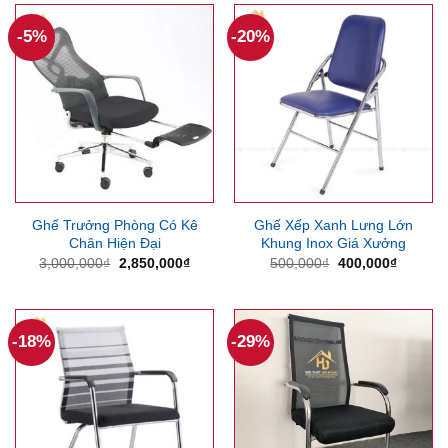
1,050,000₫.
950,00
-5%
-20%
Ghế Trưởng Phòng Có Kê
Ghế Xếp Xanh Lưng Lớn
Chân Hiện Đại
Khung Inox Giá Xưởng
Giá
Giá
Giá
Giá
3,000,000
₫
2,850,000
₫
500,000
₫
400,000
₫
gốc
hiện
gốc
hiện
là:
tại
là:
tại
3,000,000₫.
là:
500,000₫.
là:
2,850,000₫.
400,000
-18%
-29%