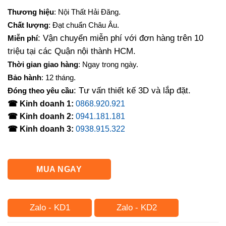
gốc
hiện
Thương hiệu
: Nội Thất Hải Đăng.
là:
tại
Chất lượng
: Đạt chuẩn Châu Âu.
1,000,000₫.
là:
: Vận chuyển miễn phí với đơn hàng trên 10
Miễn phí
800,000₫.
triệu tại các Quận nội thành HCM.
Thời gian giao hàng
: Ngay trong ngày.
Bảo hành
: 12 tháng.
: Tư vấn thiết kế 3D và lắp đặt.
Đóng theo yêu cầu
☎ Kinh doanh 1:
0868.920.921
☎ Kinh doanh 2:
0941.181.181
☎ Kinh doanh 3:
0938.915.322
MUA NGAY
Zalo - KD1
Zalo - KD2