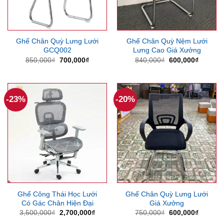
Ghế Chân Quỳ Lưng Lưới
Ghế Chân Quỳ Nệm Lưới
GCQ002
Lưng Cao Giá Xưởng
Giá
Giá
Giá
Giá
850,000
₫
700,000
₫
840,000
₫
600,000
₫
gốc
hiện
gốc
hiện
là:
tại
là:
tại
850,000₫.
là:
840,000₫.
là:
700,000₫.
600,000
-23%
-20%
Ghế Công Thái Học Lưới
Ghế Chân Quỳ Lưng Lưới
Có Gác Chân Hiện Đại
Giá Xưởng
Giá
Giá
Giá
Giá
3,500,000
₫
2,700,000
₫
750,000
₫
600,000
₫
gốc
hiện
gốc
hiện