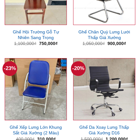
Ghế Hội Trường Gỗ Tự
Ghế Chân Quỳ Lưng Lưới
Nhiên Sang Trọng
Thấp Giá Xưởng
Giá
Giá
Giá
Giá
1,100,000
₫
750,000
₫
1,050,000
₫
900,000
₫
gốc
hiện
gốc
hiện
là:
tại
là:
tại
1,100,000₫.
là:
1,050,000₫.
là:
750,000₫.
900,00
-23%
-20%
Ghế Xếp Lưng Lớn Khung
Ghế Da Xoay Lưng Thấp
Sắt Giá Xưởng (2 Màu)
Giá Xưởng D16
Giá
Giá
Giá
Giá
400,000
₫
310,000
₫
1,500,000
₫
1,200,000
₫