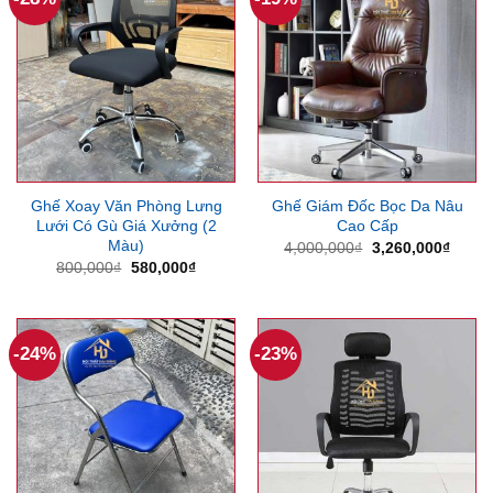
Ghế Xoay Văn Phòng Lưng
Ghế Giám Đốc Bọc Da Nâu
Lưới Có Gù Giá Xưởng (2
Cao Cấp
Màu)
Giá
Giá
4,000,000
₫
3,260,000
₫
gốc
hiện
Giá
Giá
800,000
₫
580,000
₫
là:
tại
gốc
hiện
4,000,000₫.
là:
là:
tại
3,260
800,000₫.
là:
580,000₫.
-24%
-23%