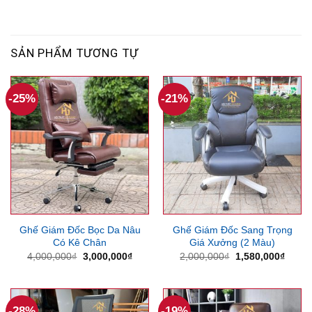
SẢN PHẨM TƯƠNG TỰ
-25%
-21%
Ghế Giám Đốc Bọc Da Nâu
Ghế Giám Đốc Sang Trọng
Có Kê Chân
Giá Xưởng (2 Màu)
Giá
Giá
Giá
Giá
4,000,000
₫
3,000,000
₫
2,000,000
₫
1,580,000
₫
gốc
hiện
gốc
hiện
là:
tại
là:
tại
4,000,000₫.
là:
2,000,000₫.
là:
3,000,000₫.
1,580
-28%
-19%