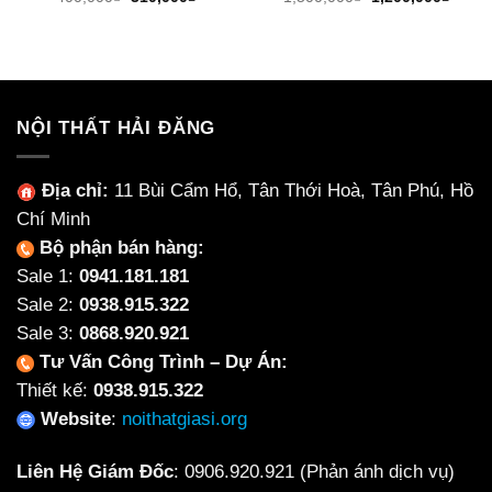
gốc
hiện
gốc
hiện
là:
tại
là:
tại
400,000₫.
là:
1,500,000₫.
là:
310,000₫.
1,200
NỘI THẤT HẢI ĐĂNG
Địa chỉ:
11 Bùi Cẩm Hổ, Tân Thới Hoà, Tân Phú, Hồ
Chí Minh
Bộ phận bán hàng:
Sale 1:
0941.181.181
Sale 2:
0938.915.322
Sale 3:
0868.920.921
Tư Vấn Công Trình – Dự Án:
Thiết kế:
0938.915.322
Website
:
noithatgiasi.org
Liên Hệ Giám Đốc
:
0906.920.921
(Phản ánh dịch vụ)