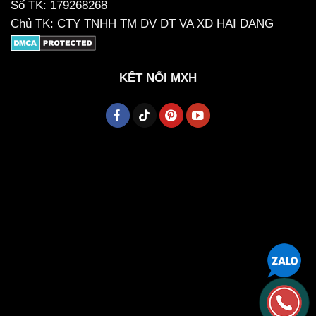
Số TK: 179268268
Chủ TK: CTY TNHH TM DV DT VA XD HAI DANG
KẾT NỐI MXH