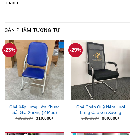
nhanh.
SẢN PHẨM TƯƠNG TỰ
-23%
-29%
Ghế Xếp Lưng Lớn Khung
Ghế Chân Quỳ Nệm Lưới
Sắt Giá Xưởng (2 Màu)
Lưng Cao Giá Xưởng
Giá
Giá
Giá
Giá
400,000
₫
310,000
₫
840,000
₫
600,000
₫
gốc
hiện
gốc
hiện
là:
tại
là:
tại
400,000₫.
là:
840,000₫.
là:
310,000₫.
600,000