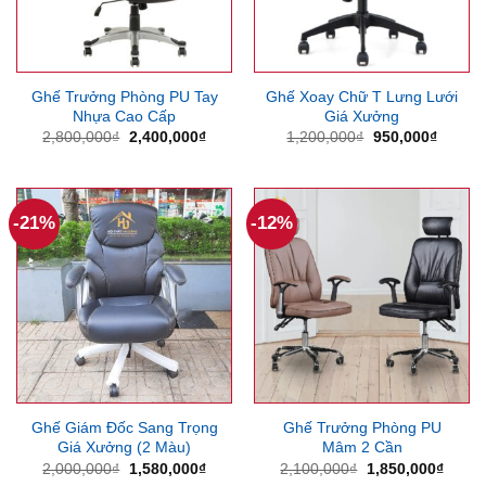
Ghế Trưởng Phòng PU Tay
Ghế Xoay Chữ T Lưng Lưới
Nhựa Cao Cấp
Giá Xưởng
Giá
Giá
Giá
Giá
2,800,000
₫
2,400,000
₫
1,200,000
₫
950,000
₫
gốc
hiện
gốc
hiện
là:
tại
là:
tại
2,800,000₫.
là:
1,200,000₫.
là:
2,400,000₫.
950,00
-21%
-12%
Ghế Giám Đốc Sang Trọng
Ghế Trưởng Phòng PU
Giá Xưởng (2 Màu)
Mâm 2 Cần
Giá
Giá
Giá
Giá
2,000,000
₫
1,580,000
₫
2,100,000
₫
1,850,000
₫
gốc
hiện
gốc
hiện