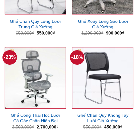
Ghế Chân Quỳ Lưng Lưới
Ghế Xoay Lưng Sao Lưới
Trung Giá Xưởng
Giá Xưởng
Giá
Giá
Giá
Giá
650,000
₫
550,000
₫
1,200,000
₫
900,000
₫
gốc
hiện
gốc
hiện
là:
tại
là:
tại
650,000₫.
là:
1,200,000₫.
là:
550,000₫.
900,00
-23%
-18%
Ghế Công Thái Học Lưới
Ghế Chân Quỳ Không Tay
Có Gác Chân Hiện Đại
Lưới Giá Xưởng
Giá
Giá
Giá
Giá
3,500,000
₫
2,700,000
₫
550,000
₫
450,000
₫
gốc
hiện
gốc
hiện
là:
tại
là:
tại