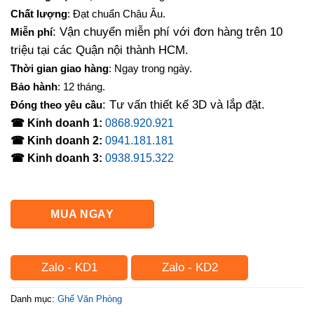
là:
tại
Chất lượng
: Đạt chuẩn Châu Âu.
600,000₫.
là:
: Vận chuyển miễn phí với đơn hàng trên 10
Miễn phí
450,000₫.
triệu tại các Quận nội thành HCM.
Thời gian giao hàng
: Ngay trong ngày.
Bảo hành
: 12 tháng.
: Tư vấn thiết kế 3D và lắp đặt.
Đóng theo yêu cầu
☎ Kinh doanh 1:
0868.920.921
☎ Kinh doanh 2:
0941.181.181
☎ Kinh doanh 3:
0938.915.322
MUA NGAY
Zalo - KD1
Zalo - KD2
Danh mục:
Ghế Văn Phòng