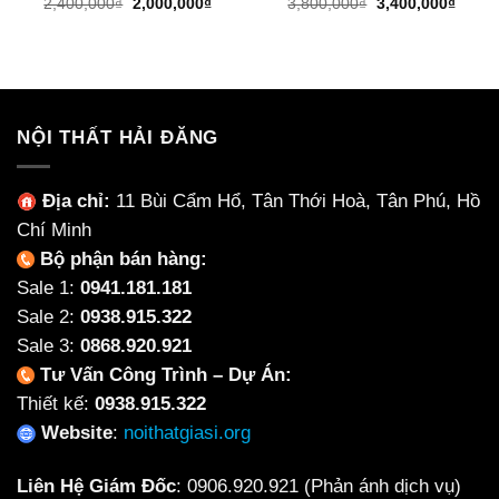
Giá
Giá
Giá
Giá
2,400,000
₫
2,000,000
₫
3,800,000
₫
3,400,000
₫
gốc
hiện
gốc
hiện
là:
tại
là:
tại
2,400,000₫.
là:
3,800,000₫.
là:
2,000,000₫.
3,400
NỘI THẤT HẢI ĐĂNG
Địa chỉ:
11 Bùi Cẩm Hổ, Tân Thới Hoà, Tân Phú, Hồ
Chí Minh
Bộ phận bán hàng:
Sale 1:
0941.181.181
Sale 2:
0938.915.322
Sale 3:
0868.920.921
Tư Vấn Công Trình – Dự Án:
Thiết kế:
0938.915.322
Website
:
noithatgiasi.org
Liên Hệ Giám Đốc
:
0906.920.921
(Phản ánh dịch vụ)