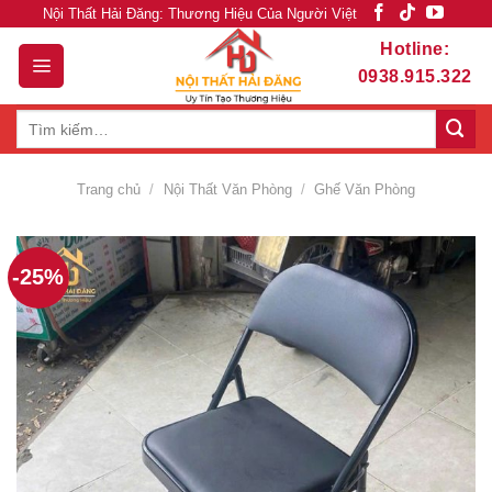
Skip
Nội Thất Hải Đăng: Thương Hiệu Của Người Việt
to
Hotline:
content
0938.915.322
Tìm
kiếm:
Trang chủ
/
Nội Thất Văn Phòng
/
Ghế Văn Phòng
-25%