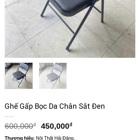
Ghế Gấp Bọc Da Chân Sắt Đen
Giá
Giá
600,000
₫
450,000
₫
gốc
hiện
Thương hiệu
: Nội Thất Hải Đăng.