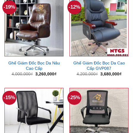
-19%
-12%
Ghế Giám Đốc Bọc Da Nâu
Ghế Giám Đốc Bọc Da Cao
Cao Cấp
Cấp GVP087
Giá
Giá
Giá
Giá
4,000,000
₫
3,260,000
₫
4,200,000
₫
3,680,000
₫
gốc
hiện
gốc
hiện
là:
tại
là:
tại
4,000,000₫.
là:
4,200,000₫.
là:
3,260,000₫.
3,680
-15%
-25%