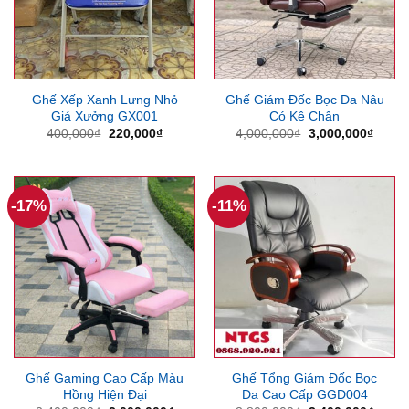
Ghế Xếp Xanh Lưng Nhỏ
Ghế Giám Đốc Bọc Da Nâu
Giá Xưởng GX001
Có Kê Chân
Giá
Giá
Giá
Giá
400,000
₫
220,000
₫
4,000,000
₫
3,000,000
₫
gốc
hiện
gốc
hiện
là:
tại
là:
tại
400,000₫.
là:
4,000,000₫.
là:
220,000₫.
3,000
-17%
-11%
Ghế Gaming Cao Cấp Màu
Ghế Tổng Giám Đốc Bọc
Hồng Hiện Đại
Da Cao Cấp GGD004