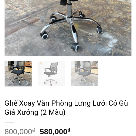
Ghế Xoay Văn Phòng Lưng Lưới Có Gù
Giá Xưởng (2 Màu)
Giá
Giá
800,000
₫
580,000
₫