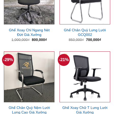
Ghế Xoay Chỉ Ngang Nét
Ghế Chân Quỳ Lưng Lưới
Đứt Giá Xưởng
GCQ002
Giá
Giá
Giá
Giá
1,000,000
₫
800,000
₫
850,000
₫
700,000
₫
gốc
hiện
gốc
hiện
là:
tại
là:
tại
1,000,000₫.
là:
850,000₫.
là:
800,000₫.
700,000
-29%
-21%
Ghế Chân Quỳ Nệm Lưới
Ghế Xoay Chữ T Lưng Lưới
Lưng Cao Giá Xưởng
Giá Xưởng