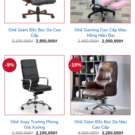
Ghế Giám Đốc Bọc Da Cao
Ghế Gaming Cao Cấp Màu
Cấp
Hồng Hiện Đại
Giá
Giá
Giá
Giá
3,100,000
₫
2,850,000
₫
2,400,000
₫
2,000,000
₫
gốc
hiện
gốc
hiện
là:
tại
là:
tại
3,100,000₫.
là:
2,400,000₫.
là:
2,850,000₫.
2,000
-9%
-19%
Ghế Xoay Trưởng Phòng
Ghế Giám Đốc Bọc Da Nâu
Giá Xưởng
Cao Cấp
Giá
Giá
Giá
Giá
2,300,000
₫
2,100,000
₫
4,000,000
₫
3,260,000
₫