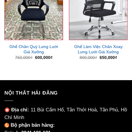
Ghế Chân Quỳ Lưng Lưới
Ghế Làm Việc Chân Xoay
Giá Xưởng
Lưng Lưới Giá Xưởng
Giá
Giá
Giá
Giá
750,000
₫
600,000
₫
800,000
₫
650,000
₫
gốc
hiện
gốc
hiện
là:
tại
là:
tại
750,000₫.
là:
800,000₫.
là:
600,000₫.
650,000
NỘI THẤT HẢI ĐĂNG
Địa chỉ:
11 Bùi Cẩm Hổ, Tân Thới Hoà, Tân Phú, Hồ
Chí Minh
Bộ phận bán hàng: