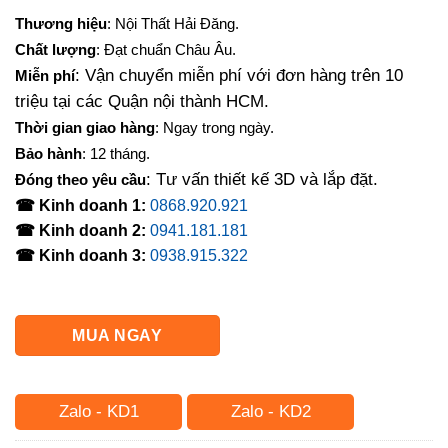
gốc
hiện
Thương hiệu
: Nội Thất Hải Đăng.
là:
tại
Chất lượng
: Đạt chuẩn Châu Âu.
800,000₫.
là:
: Vận chuyển miễn phí với đơn hàng trên 10
Miễn phí
580,000₫.
triệu tại các Quận nội thành HCM.
Thời gian giao hàng
: Ngay trong ngày.
Bảo hành
: 12 tháng.
: Tư vấn thiết kế 3D và lắp đặt.
Đóng theo yêu cầu
☎ Kinh doanh 1:
0868.920.921
☎ Kinh doanh 2:
0941.181.181
☎ Kinh doanh 3:
0938.915.322
MUA NGAY
Zalo - KD1
Zalo - KD2