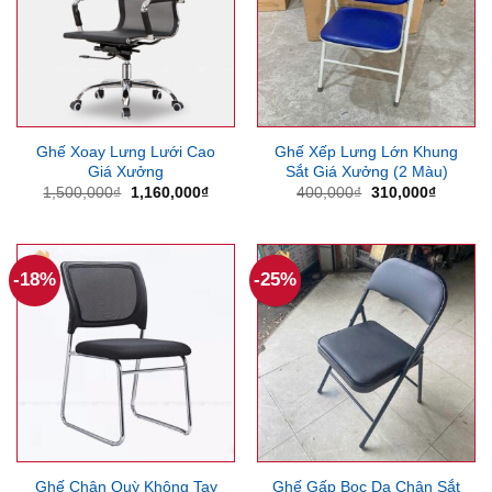
Ghế Xoay Lưng Lưới Cao
Ghế Xếp Lưng Lớn Khung
Giá Xưởng
Sắt Giá Xưởng (2 Màu)
Giá
Giá
Giá
Giá
1,500,000
₫
1,160,000
₫
400,000
₫
310,000
₫
gốc
hiện
gốc
hiện
là:
tại
là:
tại
1,500,000₫.
là:
400,000₫.
là:
1,160,000₫.
310,000
-18%
-25%
Ghế Chân Quỳ Không Tay
Ghế Gấp Bọc Da Chân Sắt