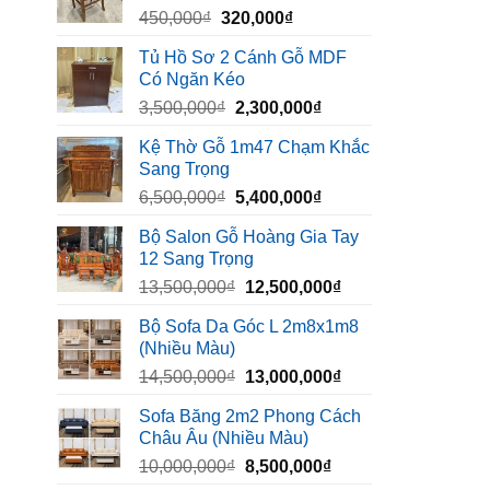
Giá
Giá
450,000
₫
320,000
₫
1,260,000₫.
gốc
hiện
Tủ Hồ Sơ 2 Cánh Gỗ MDF
là:
tại
Có Ngăn Kéo
450,000₫.
là:
Giá
Giá
3,500,000
₫
2,300,000
₫
320,000₫.
gốc
hiện
Kệ Thờ Gỗ 1m47 Chạm Khắc
là:
tại
Sang Trọng
3,500,000₫.
là:
Giá
Giá
6,500,000
₫
5,400,000
₫
2,300,000₫.
gốc
hiện
Bộ Salon Gỗ Hoàng Gia Tay
là:
tại
12 Sang Trọng
6,500,000₫.
là:
Giá
Giá
13,500,000
₫
12,500,000
₫
5,400,000₫.
gốc
hiện
Bộ Sofa Da Góc L 2m8x1m8
là:
tại
(Nhiều Màu)
13,500,000₫.
là:
Giá
Giá
14,500,000
₫
13,000,000
₫
12,500,000₫.
gốc
hiện
Sofa Băng 2m2 Phong Cách
là:
tại
Châu Âu (Nhiều Màu)
14,500,000₫.
là:
Giá
Giá
10,000,000
₫
8,500,000
₫
13,000,000₫.
gốc
hiện