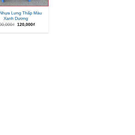
Nhựa Lưng Thấp Màu
Xanh Dương
Giá
Giá
00,000
₫
120,000
₫
gốc
hiện
là:
tại
200,000₫.
là:
120,000₫.