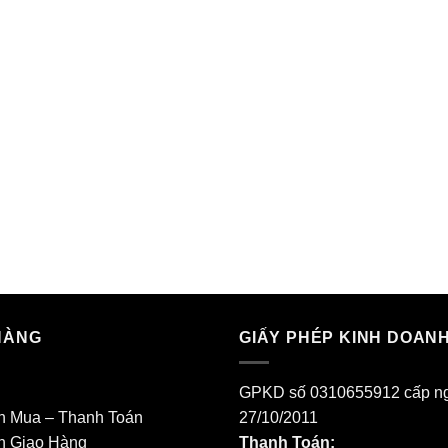
HÀNG
GIẤY PHÉP KINH DOAN
GPKD số 0310655912 cấp n
h Mua – Thanh Toán
27/10/2011
h Giao Hàng
Thanh Toán: