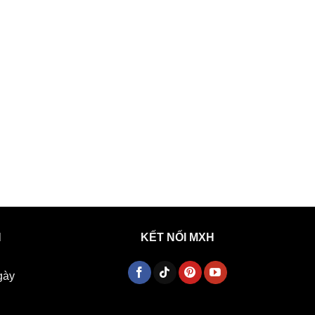
H
KẾT NỐI MXH
gày