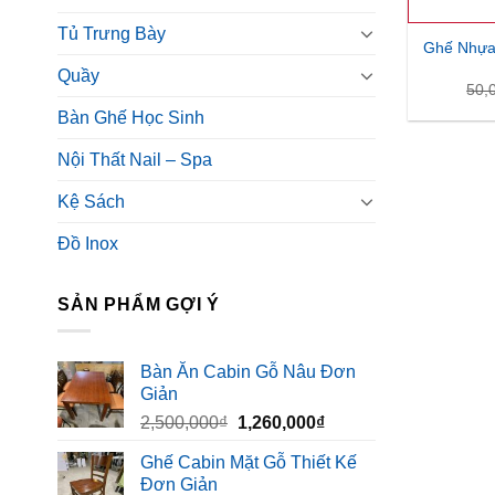
Tủ Trưng Bày
Ghế Nhựa
Quầy
50,
Bàn Ghế Học Sinh
Nội Thất Nail – Spa
Kệ Sách
Đồ Inox
SẢN PHẨM GỢI Ý
Bàn Ăn Cabin Gỗ Nâu Đơn
Giản
Giá
Giá
2,500,000
₫
1,260,000
₫
gốc
hiện
Ghế Cabin Mặt Gỗ Thiết Kế
là:
tại
Đơn Giản
2,500,000₫.
là: