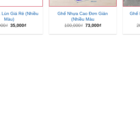
 Lùn Giá Rẻ (Nhiều
Ghế Nhựa Cao Đơn Giản
Ghế 
Màu)
(Nhiều Màu
Giá
Giá
Giá
Giá
000
₫
35,000
₫
100,000
₫
73,000
₫
2
gốc
hiện
gốc
hiện
là:
tại
là:
tại
50,000₫.
là:
100,000₫.
là:
35,000₫.
73,000₫.