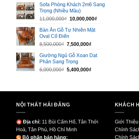
Sofa Phòng Khách 2m6 Sang
là:
tại
Trọng (Nhiều Màu)
10,000,000₫.
là:
Giá
Giá
11,000,000
₫
10,000,000
₫
8,500,000₫.
gốc
hiện
Bàn Ăn Gỗ Tự Nhiên Mặt
là:
tại
Oval Cổ Điển
11,000,000₫.
là:
Giá
Giá
8,500,000
₫
7,500,000
₫
10,000,000₫.
gốc
hiện
Giường Ngủ Gỗ Xoan Dạt
là:
tại
Phản Sang Trọng
8,500,000₫.
là:
Giá
Giá
6,000,000
₫
5,400,000
₫
7,500,000₫.
gốc
hiện
là:
tại
6,000,000₫.
là:
5,400,000₫.
NỘI THẤT HẢI ĐĂNG
KHÁCH 
Địa chỉ:
11 Bùi Cẩm Hổ, Tân Thới
Giới Thiệu
Hoà, Tân Phú, Hồ Chí Minh
Chính Sác
Bộ phận bán hàng:
Chính Sác