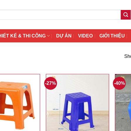
HIẾT KẾ & THI CÔNG
DỰ ÁN
VIDEO
GIỚI THIỆU
Sho
-27%
-40%