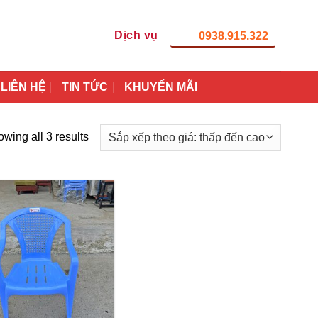
Dịch vụ
0938.915.322
LIÊN HỆ
TIN TỨC
KHUYẾN MÃI
wing all 3 results