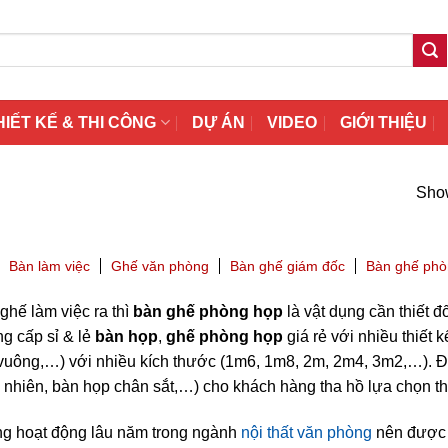
HIẾT KẾ & THI CÔNG
DỰ ÁN
VIDEO
GIỚI THIỆU
Show
Bàn làm việc
Ghế văn phòng
Bàn ghế giám đốc
Bàn ghế phò
ghế làm việc ra thì
bàn ghế phòng họp
là vật dụng cần thiết 
g cấp sỉ & lẻ
bàn họp
,
ghế phòng họp
giá rẻ với nhiều thiết
 vuông,…) với nhiều kích thước (1m6, 1m8, 2m, 2m4, 3m2,…). Đ
 nhiên, bàn họp chân sắt,…) cho khách hàng tha hồ lựa chọn t
g hoạt động lâu năm trong ngành
nội thất văn phòng
nên được 