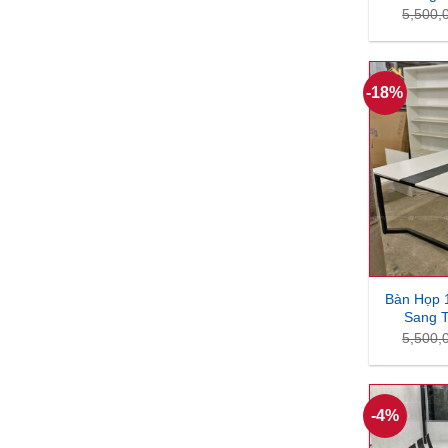
5,500,
-18%
Bàn Họp 
Sang T
5,500,
-4%