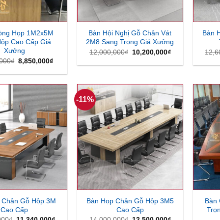
òng Họp 1M2x5M
Bàn Hội Nghị Gỗ Chân Vát
Bàn H
ộp Cao Cấp Giá
2M8 Sang Trọng Giá Xưởng
Xưởng
Giá
Giá
12,000,000
₫
10,200,000
₫
12,6
gốc
hiện
Giá
Giá
,000
₫
8,850,000
₫
là:
tại
gốc
hiện
12,000,000₫.
là:
là:
tại
10,200,000₫.
10,000,000₫.
là:
8,850,000₫.
-11%
 Chân Gỗ Hộp 3M
Bàn Họp Chân Gỗ Hộp 3M5
Bàn 
Cao Cấp
Cao Cấp
Trọ
Giá
Giá
Giá
Giá
000
₫
11,340,000
₫
14,000,000
₫
12,500,000
₫