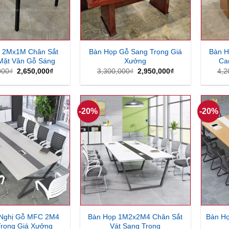
 2Mx1M Chân Sắt
Bàn Họp Gỗ Sang Trọng Giá
Bàn 
Mặt Vân Gỗ Sáng
Xưởng
Ca
Giá
Giá
Giá
Giá
000
₫
2,650,000
₫
3,300,000
₫
2,950,000
₫
4,2
gốc
hiện
gốc
hiện
là:
tại
là:
tại
3,000,000₫.
là:
3,300,000₫.
là:
2,650,000₫.
2,950,000₫.
-20%
-20%
 Nghị Gỗ MFC 2M4
Bàn Họp 1M2x2M4 Chân Sắt
Bàn H
rọng Giá Xưởng
Vát Sang Trọng