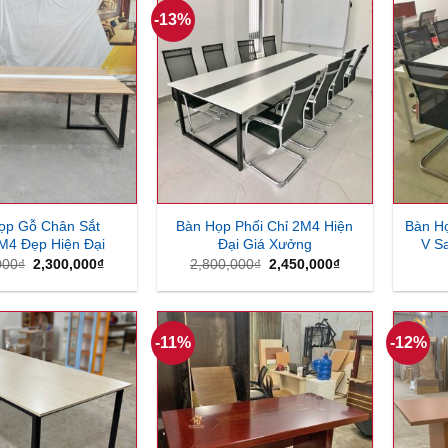
-13%
ọp Gỗ Chân Sắt
Bàn Họp Phối Chỉ 2M4 Hiện
Bàn H
4 Đẹp Hiện Đại
Đại Giá Xưởng
V S
Giá
Giá
Giá
Giá
000
₫
2,300,000
₫
2,800,000
₫
2,450,000
₫
gốc
hiện
gốc
hiện
là:
tại
là:
tại
2,500,000₫.
là:
2,800,000₫.
là:
2,300,000₫.
2,450,000₫.
-11%
-12%