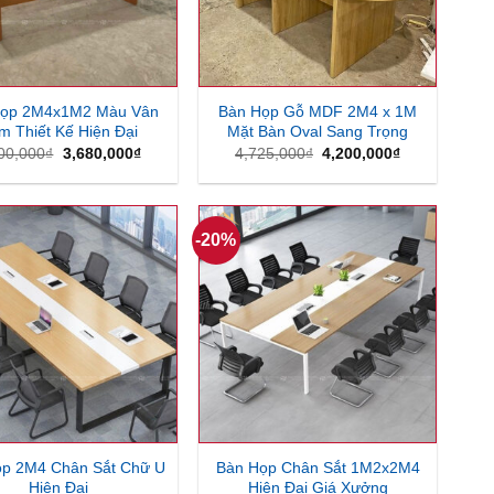
Họp 2M4x1M2 Màu Vân
Bàn Họp Gỗ MDF 2M4 x 1M
m Thiết Kế Hiện Đại
Mặt Bàn Oval Sang Trọng
Giá
Giá
Giá
Giá
00,000
₫
3,680,000
₫
4,725,000
₫
4,200,000
₫
gốc
hiện
gốc
hiện
là:
tại
là:
tại
4,200,000₫.
là:
4,725,000₫.
là:
3,680,000₫.
4,200,000₫.
-20%
ọp 2M4 Chân Sắt Chữ U
Bàn Họp Chân Sắt 1M2x2M4
Hiện Đại
Hiện Đại Giá Xưởng