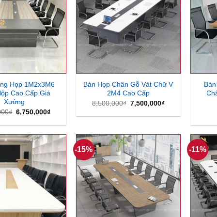
òng Họp 1M2x3M6
Bàn Họp Chân Gỗ Vát Chữ V
Bàn
ộp Cao Cấp Giá
2M4 Cao Cấp
Ch
Xưởng
Giá
Giá
8,500,000
₫
7,500,000
₫
gốc
hiện
Giá
Giá
000
₫
6,750,000
₫
là:
tại
gốc
hiện
8,500,000₫.
là:
là:
tại
7,500,000₫.
7,000,000₫.
là:
6,750,000₫.
-15%
-11%