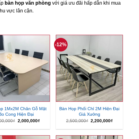
ấp
bàn họp văn phòng
với giá ưu đãi hấp dẫn khi mua
hu vực lân cận.
-12%
ọp 1Mx2M Chân Gỗ Mặt
Bàn Họp Phối Chỉ 2M Hiện Đại
Bo Cong Hiện Đại
Giá Xưởng
Giá
Giá
Giá
Giá
00,000
₫
2,000,000
₫
2,500,000
₫
2,200,000
₫
gốc
hiện
gốc
hiện
là:
tại
là:
tại
2,400,000₫.
là:
2,500,000₫.
là:
2,000,000₫.
2,200,000₫.