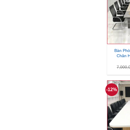
Bàn Ph
Chân H
7,000,
-12%