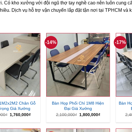
. Có kho xưởng với đội ngũ thợ tay nghề cao nên luôn cung c
hiều. Dịch vụ hỗ trợ vận chuyển lắp đặt tận nơi tại TPHCM và k
-14%
-17%
 1M2x2M2 Chân Gỗ
Bàn Họp Phối Chỉ 1M8 Hiện
Bàn H
rọng Giá Xưởng
Đại Giá Xưởng
Giá
Giá
Giá
Giá
000
₫
1,760,000
₫
2,100,000
₫
1,800,000
₫
2,4
gốc
hiện
gốc
hiện
là:
tại
là:
tại
2,200,000₫.
là:
2,100,000₫.
là:
1,760,000₫.
1,800,000₫.