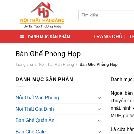
Skip
to
Tìm
content
kiếm:
DANH MỤC SẢN PHẨM
TRANG CHỦ
T
Bàn Ghế Phòng Họp
Trang chủ
/
Nội Thất Văn Phòng
/
Bàn Ghế Phòng Họp
DANH MỤC SẢN PHẨM
Danh mục:
Ngoài bàn 
Nội Thất Văn Phòng
chuyên cun
nhật, hình
Nội Thất Gia Đình
MDF, gỗ tự
Bàn Ghế Quán Ăn
Là cửa hàn
Bàn Ghế Cafe