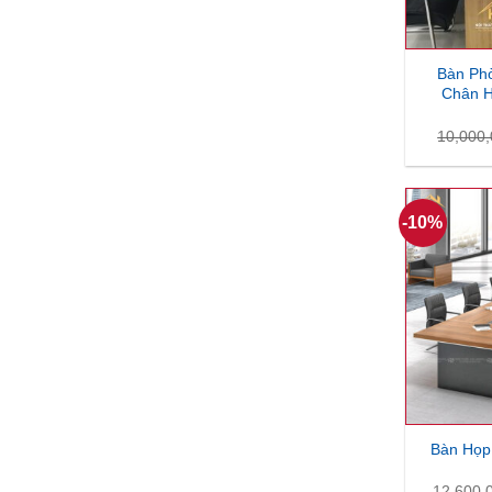
Bàn Ph
Chân H
10,000
-10%
Bàn Họp
12,600,