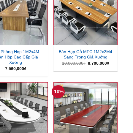
 Phòng Họp 1M2x4M
Bàn Họp Gỗ MFC 1M2x2M4
ân Hộp Cao Cấp Giá
Sang Trọng Giá Xưởng
Xưởng
Giá
Giá
10,000,000
₫
8,700,000
₫
gốc
hiện
7,560,000
₫
là:
tại
10,000,000₫.
là:
8,700,000₫.
-10%