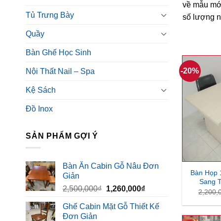
về mẫu mới
Tủ Trưng Bày
số lượng n
Quầy
Bàn Ghế Học Sinh
-20%
Nội Thất Nail – Spa
Kệ Sách
Đồ Inox
SẢN PHẨM GỢI Ý
Bàn Ăn Cabin Gỗ Nâu Đơn
Bàn Họp
Giản
Sang T
Giá
Giá
2,500,000
₫
1,260,000
₫
2,200,
gốc
hiện
Ghế Cabin Mặt Gỗ Thiết Kế
là:
tại
Đơn Giản
2,500,000₫.
là: