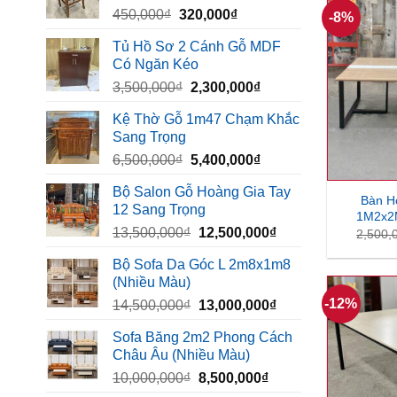
Giá
Giá
450,000
₫
320,000
₫
1,260,000₫.
-8%
gốc
hiện
Tủ Hồ Sơ 2 Cánh Gỗ MDF
là:
tại
Có Ngăn Kéo
450,000₫.
là:
Giá
Giá
3,500,000
₫
2,300,000
₫
320,000₫.
gốc
hiện
Kệ Thờ Gỗ 1m47 Chạm Khắc
là:
tại
Sang Trọng
3,500,000₫.
là:
Giá
Giá
6,500,000
₫
5,400,000
₫
2,300,000₫.
gốc
hiện
Bộ Salon Gỗ Hoàng Gia Tay
là:
tại
Bàn H
12 Sang Trọng
6,500,000₫.
là:
1M2x2M
Giá
Giá
13,500,000
₫
12,500,000
₫
5,400,000₫.
2,500,
gốc
hiện
Bộ Sofa Da Góc L 2m8x1m8
là:
tại
(Nhiều Màu)
13,500,000₫.
là:
-12%
Giá
Giá
14,500,000
₫
13,000,000
₫
12,500,000₫.
gốc
hiện
Sofa Băng 2m2 Phong Cách
là:
tại
Châu Âu (Nhiều Màu)
14,500,000₫.
là:
Giá
Giá
10,000,000
₫
8,500,000
₫
13,000,000₫.
gốc
hiện