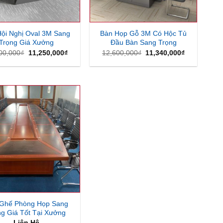
ội Nghị Oval 3M Sang
Bàn Họp Gỗ 3M Có Hộc Tủ
Trọng Giá Xưởng
Đầu Bàn Sang Trọng
Giá
Giá
Giá
Giá
00,000
₫
11,250,000
₫
12,600,000
₫
11,340,000
₫
gốc
hiện
gốc
hiện
là:
tại
là:
tại
12,600,000₫.
là:
12,600,000₫.
là:
11,250,000₫.
11,340,000₫
Ghế Phòng Họp Sang
ng Giá Tốt Tại Xưởng
Liên Hệ