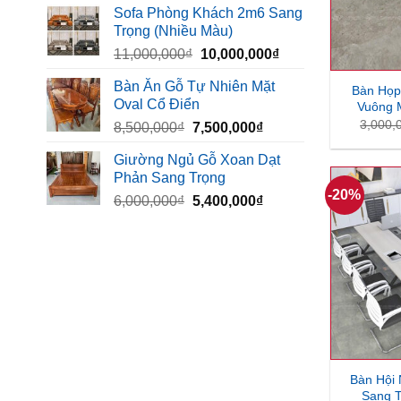
Sofa Phòng Khách 2m6 Sang
là:
tại
Trọng (Nhiều Màu)
10,000,000₫.
là:
Giá
Giá
11,000,000
₫
10,000,000
₫
8,500,000₫.
gốc
hiện
Bàn Ăn Gỗ Tự Nhiên Mặt
Bàn Họp
là:
tại
Oval Cổ Điển
Vuông 
11,000,000₫.
là:
3,000,
Giá
Giá
8,500,000
₫
7,500,000
₫
10,000,000₫.
gốc
hiện
Giường Ngủ Gỗ Xoan Dạt
là:
tại
Phản Sang Trọng
8,500,000₫.
là:
-20%
Giá
Giá
6,000,000
₫
5,400,000
₫
7,500,000₫.
gốc
hiện
là:
tại
6,000,000₫.
là:
5,400,000₫.
Bàn Hội
Sang T