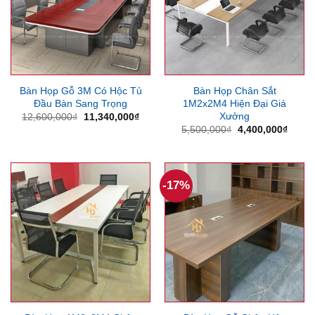
Bàn Họp Gỗ 3M Có Hộc Tủ
Bàn Họp Chân Sắt
Đầu Bàn Sang Trọng
1M2x2M4 Hiện Đại Giá
Xưởng
Giá
Giá
12,600,000
₫
11,340,000
₫
gốc
hiện
Giá
Giá
5,500,000
₫
4,400,000
₫
là:
tại
gốc
hiện
12,600,000₫.
là:
là:
tại
11,340,000₫.
5,500,000₫.
là:
4,400
-17%