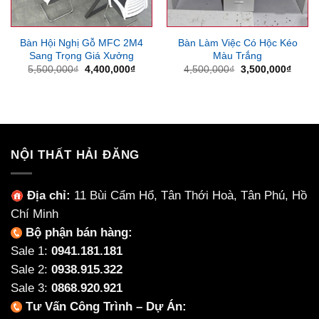
Bàn Hội Nghị Gỗ MFC 2M4
Bàn Làm Việc Có Hộc Kéo
Sang Trọng Giá Xưởng
Màu Trắng
Giá
Giá
Giá
Giá
5,500,000
₫
4,400,000
₫
4,500,000
₫
3,500,000
₫
gốc
hiện
gốc
hiện
là:
tại
là:
tại
5,500,000₫.
là:
4,500,000₫.
là:
4,400,000₫.
3,500
NỘI THẤT HẢI ĐĂNG
Địa chỉ:
11 Bùi Cẩm Hổ, Tân Thới Hoà, Tân Phú, Hồ
Chí Minh
Bộ phận bán hàng:
Sale 1:
0941.181.181
Sale 2:
0938.915.322
Sale 3:
0868.920.921
Tư Vấn Công Trình – Dự Án: