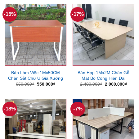
850,000₫.
là:
650,000₫.
là:
700,000₫.
550,000
-15%
-17%
Bàn Làm Việc 1Mx50CM
Bàn Họp 1Mx2M Chân Gỗ
Chân Sắt Chữ U Giá Xưởng
Mặt Bo Cong Hiện Đại
Giá
Giá
Giá
Giá
650,000
₫
550,000
₫
2,400,000
₫
2,000,000
₫
gốc
hiện
gốc
hiện
là:
tại
là:
tại
650,000₫.
là:
2,400,000₫.
là:
550,000₫.
2,000
-18%
-7%