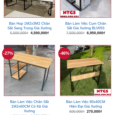
Bàn Họp 1M2x3M2 Chân
Bàn Làm Việc Cụm Chân
Sắt Sang Trọng Giá Xưởng
Sắt Giá Xưởng BLV093
Giá
Giá
Giá
Giá
5,500,000
₫
4,500,000
₫
7,500,000
₫
6,950,000
₫
gốc
hiện
gốc
hiện
là:
tại
là:
tại
5,500,000₫.
là:
7,500,000₫.
là:
4,500,000₫.
6,950
-27%
-46%
Bàn Làm Việc Chân Sắt
Bàn Làm Việc 80x40CM
1M2x60CM Có Kệ Giá
Hiện Đại Giá Xưởng
Xưởng
Giá
Giá
500,000
₫
270,000
₫
gốc
hiện