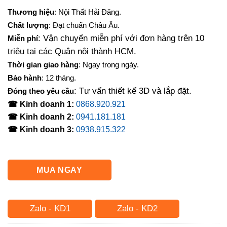
gốc
hiện
Thương hiệu
: Nội Thất Hải Đăng.
là:
tại
Chất lượng
: Đạt chuẩn Châu Âu.
10,000,000₫.
là:
: Vận chuyển miễn phí với đơn hàng trên 10
Miễn phí
8,850,000₫.
triệu tại các Quận nội thành HCM.
Thời gian giao hàng
: Ngay trong ngày.
Bảo hành
: 12 tháng.
: Tư vấn thiết kế 3D và lắp đặt.
Đóng theo yêu cầu
☎ Kinh doanh 1:
0868.920.921
☎ Kinh doanh 2:
0941.181.181
☎ Kinh doanh 3:
0938.915.322
MUA NGAY
Zalo - KD1
Zalo - KD2