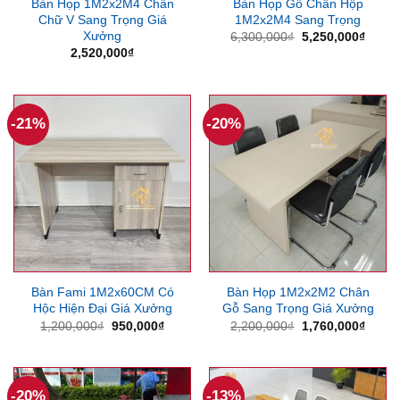
Bàn Họp 1M2x2M4 Chân
Bàn Họp Gỗ Chân Hộp
Chữ V Sang Trọng Giá
1M2x2M4 Sang Trọng
Xưởng
Giá
Giá
6,300,000
₫
5,250,000
₫
gốc
hiện
2,520,000
₫
là:
tại
6,300,000₫.
là:
5,250
-21%
-20%
Bàn Fami 1M2x60CM Có
Bàn Họp 1M2x2M2 Chân
Hộc Hiện Đại Giá Xưởng
Gỗ Sang Trọng Giá Xưởng
Giá
Giá
Giá
Giá
1,200,000
₫
950,000
₫
2,200,000
₫
1,760,000
₫
gốc
hiện
gốc
hiện
là:
tại
là:
tại
1,200,000₫.
là:
2,200,000₫.
là:
950,000₫.
1,760
-20%
-13%