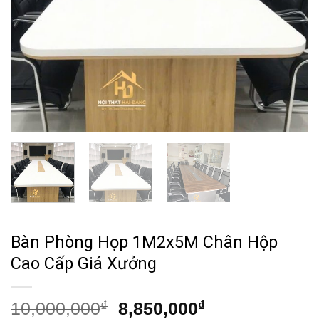
Bàn Phòng Họp 1M2x5M Chân Hộp
Cao Cấp Giá Xưởng
Giá
Giá
10,000,000
₫
8,850,000
₫