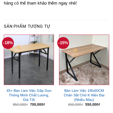
hàng có thể tham khảo thêm ngay nhé!
SẢN PHẨM TƯƠNG TỰ
-18%
-15%
45+ Bàn Làm Việc Gấp Gọn
Bàn Làm Việc 1Mx60CM
Thông Minh Chất Lượng,
Chân Sắt Chữ K Hiện Đại
Giá Tốt
(Nhiều Màu)
Giá
Giá
Giá
Giá
850,000
₫
700,000
₫
650,000
₫
550,000
₫
gốc
hiện
gốc
hiện
là:
tại
là:
tại