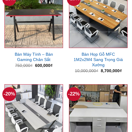
Bàn Máy Tính – Bàn
Bàn Họp Gỗ MFC
Gaming Chân Sắt
1M2x2M4 Sang Trọng Giá
Xưởng
Giá
Giá
750,000
₫
600,000
₫
gốc
hiện
Giá
Giá
10,000,000
₫
8,700,000
₫
là:
tại
gốc
hiện
750,000₫.
là:
là:
tại
600,000₫.
10,000,000₫.
là:
8,700
-20%
-22%