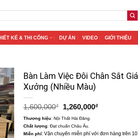
HIẾT KẾ & THI CÔNG
DỰ ÁN
VIDEO
GIỚI THIỆU
Bàn Làm Việc Đôi Chân Sắt Giá
Xưởng (Nhiều Màu)
Giá
Giá
1,600,000
1,260,000
₫
₫
gốc
hiện
Thương hiệu
: Nội Thất Hải Đăng.
là:
tại
Chất lượng
: Đạt chuẩn Châu Âu.
1,600,000₫.
là:
: Vận chuyển miễn phí với đơn hàng trên 10 t
Miễn phí
1,260,000₫.