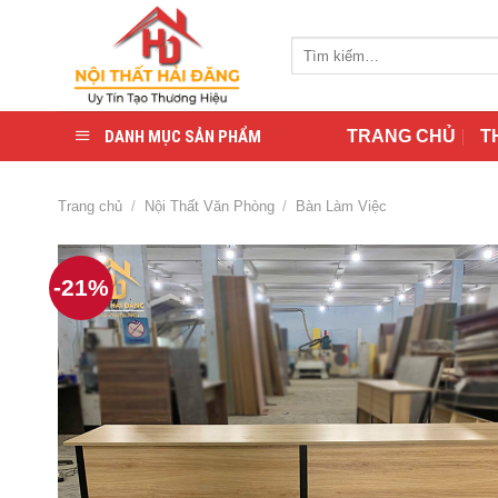
Skip
to
Tìm
content
kiếm:
DANH MỤC SẢN PHẨM
TRANG CHỦ
T
Trang chủ
/
Nội Thất Văn Phòng
/
Bàn Làm Việc
-21%