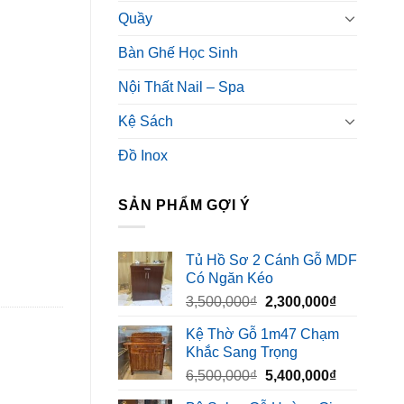
Quầy
Bàn Ghế Học Sinh
Nội Thất Nail – Spa
Kệ Sách
Đồ Inox
SẢN PHẨM GỢI Ý
Tủ Hồ Sơ 2 Cánh Gỗ MDF
Có Ngăn Kéo
Giá
Giá
3,500,000
₫
2,300,000
₫
gốc
hiện
Kệ Thờ Gỗ 1m47 Chạm
là:
tại
Khắc Sang Trọng
3,500,000₫.
là:
Giá
Giá
6,500,000
₫
5,400,000
₫
2,300,000₫
gốc
hiện