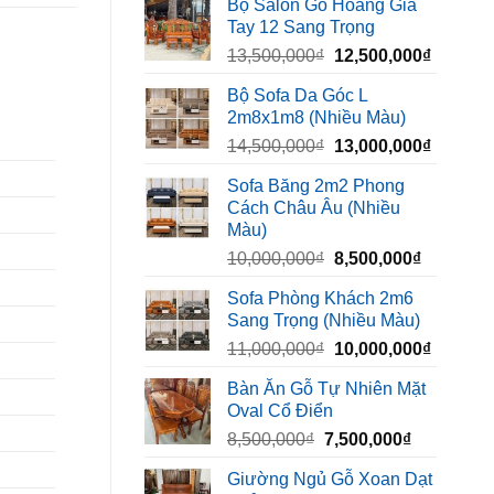
Bộ Salon Gỗ Hoàng Gia
là:
tại
Tay 12 Sang Trọng
6,500,000₫.
là:
Giá
Giá
13,500,000
₫
12,500,000
₫
5,400,000₫
gốc
hiện
Bộ Sofa Da Góc L
là:
tại
2m8x1m8 (Nhiều Màu)
13,500,000₫.
là:
Giá
Giá
14,500,000
₫
13,000,000
₫
12,500,
gốc
hiện
Sofa Băng 2m2 Phong
là:
tại
Cách Châu Âu (Nhiều
14,500,000₫.
là:
Màu)
13,000,
Giá
Giá
10,000,000
₫
8,500,000
₫
gốc
hiện
Sofa Phòng Khách 2m6
là:
tại
Sang Trọng (Nhiều Màu)
10,000,000₫.
là:
Giá
Giá
11,000,000
₫
10,000,000
₫
8,500,00
gốc
hiện
Bàn Ăn Gỗ Tự Nhiên Mặt
là:
tại
Oval Cổ Điển
11,000,000₫.
là:
Giá
Giá
8,500,000
₫
7,500,000
₫
10,000,
gốc
hiện
Giường Ngủ Gỗ Xoan Dạt
là:
tại