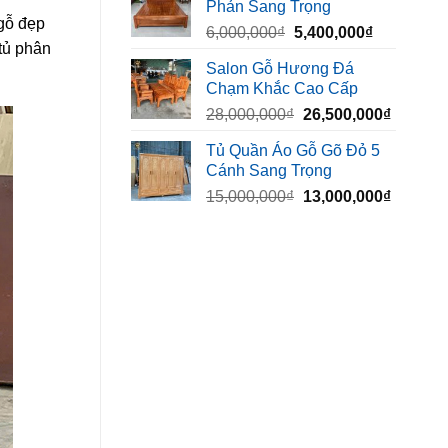
Phản Sang Trọng
8,500,000₫.
là:
 gỗ đẹp
Giá
Giá
6,000,000
₫
5,400,000
₫
7,500,000₫
 tủ phân
gốc
hiện
Salon Gỗ Hương Đá
là:
tại
Chạm Khắc Cao Cấp
6,000,000₫.
là:
Giá
Giá
28,000,000
₫
26,500,000
₫
5,400,000₫
gốc
hiện
Tủ Quần Áo Gỗ Gõ Đỏ 5
là:
tại
Cánh Sang Trọng
28,000,000₫.
là:
Giá
Giá
15,000,000
₫
13,000,000
₫
26,500,
gốc
hiện
là:
tại
15,000,000₫.
là:
13,000,