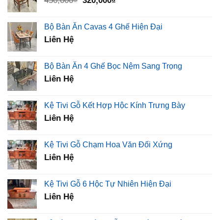
450,000
₫
320,000
₫
1,260,000₫.
gốc
hiện
là:
tại
Bộ Bàn Ăn Cavas 4 Ghế Hiện Đại
450,000₫.
là:
Liên Hệ
320,000₫.
Bộ Bàn Ăn 4 Ghế Bọc Nệm Sang Trọng
Liên Hệ
Kệ Tivi Gỗ Kết Hợp Hộc Kính Trưng Bày
Liên Hệ
Kệ Tivi Gỗ Chạm Hoa Văn Đối Xứng
Liên Hệ
Kệ Tivi Gỗ 6 Hộc Tự Nhiên Hiện Đại
Liên Hệ