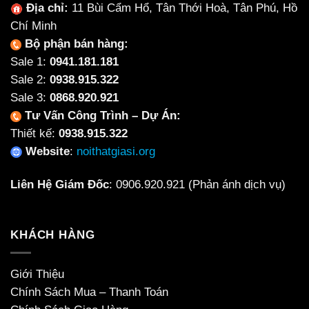
căn
Địa chỉ:
11 Bùi Cẩm Hổ, Tân Thới Hoà, Tân Phú, Hồ
hộ
Chí Minh
Bộ phận bán hàng:
Sale 1:
0941.181.181
Sale 2:
0938.915.322
Sale 3:
0868.920.921
Tư Vấn Công Trình – Dự Án:
Thiết kế:
0938.915.322
Website
:
noithatgiasi.org
Liên Hệ Giám Đốc
:
0906.920.921
(Phản ánh dịch vụ)
KHÁCH HÀNG
Giới Thiệu
Chính Sách Mua – Thanh Toán