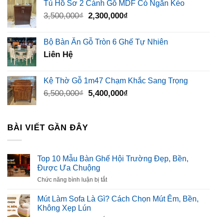
Tủ Hồ Sơ 2 Cánh Gỗ MDF Có Ngăn Kéo
Giá
Giá
3,500,000
₫
2,300,000
₫
gốc
hiện
là:
tại
Bộ Bàn Ăn Gỗ Tròn 6 Ghế Tự Nhiên
3,500,000₫.
là:
Liên Hệ
2,300,000₫.
Kệ Thờ Gỗ 1m47 Chạm Khắc Sang Trọng
Giá
Giá
6,500,000
₫
5,400,000
₫
gốc
hiện
là:
tại
6,500,000₫.
là:
BÀI VIẾT GẦN ĐÂY
5,400,000₫.
Top 10 Mẫu Bàn Ghế Hội Trường Đẹp, Bền,
Được Ưa Chuộng
ở
Chức năng bình luận bị tắt
Top
10
Mút Làm Sofa Là Gì? Cách Chọn Mút Êm, Bền,
Mẫu
Không Xẹp Lún
Bàn