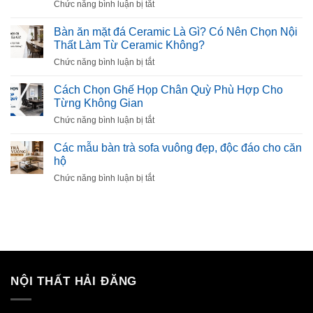
ở
Chức năng bình luận bị tắt
Ghế
Mút
Hội
Làm
Bàn ăn mặt đá Ceramic Là Gì? Có Nên Chọn Nội
Trường
Sofa
Thất Làm Từ Ceramic Không?
Đẹp,
Là
Bền,
ở
Chức năng bình luận bị tắt
Gì?
Được
Bàn
Cách
Ưa
ăn
Cách Chọn Ghế Họp Chân Quỳ Phù Hợp Cho
Chọn
Chuộng
mặt
Từng Không Gian
Mút
đá
Êm,
ở
Chức năng bình luận bị tắt
Ceramic
Bền,
Cách
Là
Không
Chọn
Các mẫu bàn trà sofa vuông đẹp, độc đáo cho căn
Gì?
Xẹp
Ghế
hộ
Có
Lún
Họp
Nên
ở
Chức năng bình luận bị tắt
Chân
Chọn
Các
Quỳ
Nội
mẫu
Phù
Thất
bàn
Hợp
Làm
trà
Cho
Từ
sofa
Từng
Ceramic
vuông
Không
Không?
đẹp,
Gian
độc
NỘI THẤT HẢI ĐĂNG
đáo
cho