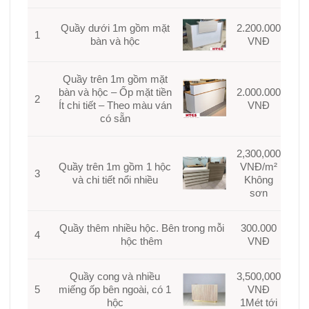
Quầy dưới 1m gồm mặt
2.200.000
1
bàn và hộc
VNĐ
Quầy trên 1m gồm mặt
bàn và hộc – Ốp mặt tiền
2.000.000
2
Ít chi tiết – Theo màu ván
VNĐ
có sẵn
2,300,000
Quầy trên 1m gồm 1 hộc
VNĐ/m²
3
và chi tiết nổi nhiều
Không
sơn
Quầy thêm nhiều hộc. Bên trong mỗi
300.000
4
hộc thêm
VNĐ
Quầy cong và nhiều
3,500,000
5
miếng ốp bên ngoài, có 1
VNĐ
hộc
1Mét tới