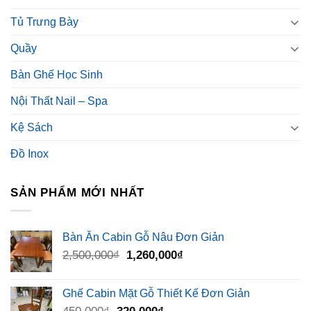
Tủ Trưng Bày
Quầy
Bàn Ghế Học Sinh
Nội Thất Nail – Spa
Kệ Sách
Đồ Inox
SẢN PHẨM MỚI NHẤT
Bàn Ăn Cabin Gỗ Nâu Đơn Giản
Giá
Giá
2,500,000
₫
1,260,000
₫
gốc
hiện
là:
tại
Ghế Cabin Mặt Gỗ Thiết Kế Đơn Giản
2,500,000₫.
là:
Giá
Giá