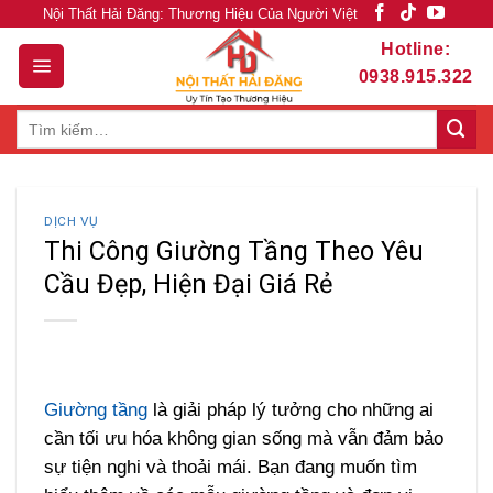
Skip
Nội Thất Hải Đăng: Thương Hiệu Của Người Việt
to
Hotline:
content
0938.915.322
Tìm
kiếm:
DỊCH VỤ
Thi Công Giường Tầng Theo Yêu
Cầu Đẹp, Hiện Đại Giá Rẻ
Giường tầng
là giải pháp lý tưởng cho những ai
cần tối ưu hóa không gian sống mà vẫn đảm bảo
sự tiện nghi và thoải mái. Bạn đang muốn tìm