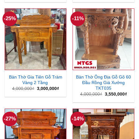
là:
tại
là:
tại
3,200,000₫.
là:
3,675,000₫.
là:
2,650,000₫.
2,950
-25%
-11%
Bàn Thờ Gia Tiên Gỗ Tràm
Bàn Thờ Ông Địa Gỗ Gõ 60
Vàng 2 Tầng
Đầu Rồng Giá Xưởng
TKT035
Giá
Giá
4,000,000
₫
3,000,000
₫
gốc
hiện
Giá
Giá
4,000,000
₫
3,550,000
₫
là:
tại
gốc
hiện
4,000,000₫.
là:
là:
tại
3,000,000₫.
4,000,000₫.
là:
3,550
-27%
-14%