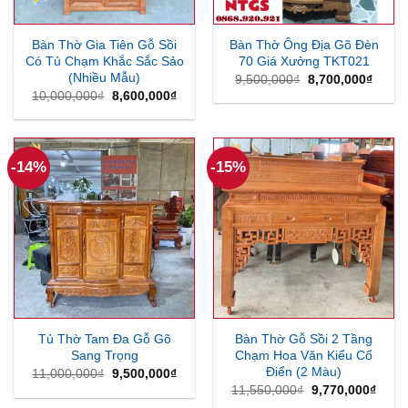
Bàn Thờ Gia Tiên Gỗ Sồi
Bàn Thờ Ông Địa Gõ Đèn
Có Tủ Chạm Khắc Sắc Sảo
70 Giá Xưởng TKT021
(Nhiều Mẫu)
Giá
Giá
9,500,000
₫
8,700,000
₫
gốc
hiện
Giá
Giá
10,000,000
₫
8,600,000
₫
là:
tại
gốc
hiện
9,500,000₫.
là:
là:
tại
8,700
10,000,000₫.
là:
8,600,000₫.
-14%
-15%
Tủ Thờ Tam Đa Gỗ Gõ
Bàn Thờ Gỗ Sồi 2 Tầng
Sang Trọng
Chạm Hoa Văn Kiểu Cổ
Điển (2 Màu)
Giá
Giá
11,000,000
₫
9,500,000
₫
gốc
hiện
Giá
Giá
11,550,000
₫
9,770,000
₫
là:
tại
gốc
hiện