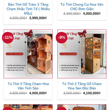
Bàn Thờ Gỗ Tràm 3 Tầng
Tủ Thờ Chung Cư Hoa Văn
Chạm Khắc Tinh Tế ( Nhiều
CNC Đơn Giản
Mẫu)
Giá
Giá
4,300,000
₫
4,000,000
₫
gốc
hiện
Giá
Giá
4,830,000
₫
3,990,000
₫
là:
tại
gốc
hiện
4,300,000₫.
là:
là:
tại
4,000
4,830,000₫.
là:
3,990,000₫.
-11%
-9%
Tủ Thờ 3 Tầng Chạm Hoa
Tủ Thờ 2 Tầng Gỗ Chạm
Văn Tinh Sảo
Hoa Sen Độc Đáo
Giá
Giá
Giá
Giá
4,500,000
₫
4,000,000
₫
4,500,000
₫
4,100,000
₫
gốc
hiện
gốc
hiện
là:
tại
là:
tại
4,500,000₫.
là:
4,500,000₫.
là:
4,000,000₫.
4,100