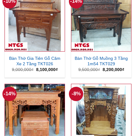
-10%
-14%
Bàn Thờ Gia Tiên Gỗ Căm
Bàn Thờ Gỗ Muồng 3 Tầng
Xe 2 Tầng TKT026
1m54 TKT029
Giá
Giá
Giá
Giá
9,000,000
₫
8,100,000
₫
9,500,000
₫
8,200,000
₫
gốc
hiện
gốc
hiện
là:
tại
là:
tại
9,000,000₫.
là:
9,500,000₫.
là:
8,100,000₫.
8,200
-14%
-8%