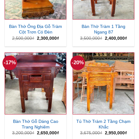
Bàn Thờ Ông Địa Gỗ Tràm
Bàn Thờ Tràm 1 Tầng
Cột Trơn Có Đèn
Ngang 87
Giá
Giá
Giá
Giá
2,500,000
₫
2,300,000
₫
3,500,000
₫
2,400,000
₫
gốc
hiện
gốc
hiện
là:
tại
là:
tại
2,500,000₫.
là:
3,500,000₫.
là:
2,300,000₫.
2,400
-17%
-20%
Bàn Thờ Gỗ Dáng Cao
Tủ Thờ Tràm 2 Tầng Chạm
Trang Nghiêm
Khắc
Giá
Giá
Giá
Giá
3,200,000
₫
2,650,000
₫
3,675,000
₫
2,950,000
₫
gốc
hiện
gốc
hiện