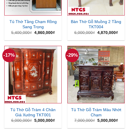
Tủ Thờ Tầng Chạm Rồng
Bàn Thờ Gỗ Muồng 2 Tầng
Sang Trọng
TKT004
Giá
Giá
Giá
Giá
5,400,000
₫
4,860,000
₫
6,000,000
₫
4,870,000
₫
gốc
hiện
gốc
hiện
là:
tại
là:
tại
5,400,000₫.
là:
6,000,000₫.
là:
4,860,000₫.
4,870
-17%
-29%
Tủ Thờ Gỗ Tràm 4 Chân
Tủ Thờ Gỗ Tràm Màu Nhớt
Giá Xưởng TKT001
Chạm
Giá
Giá
Giá
Giá
6,000,000
₫
5,000,000
₫
7,000,000
₫
5,000,000
₫
gốc
hiện
gốc
hiện
là:
tại
là:
tại