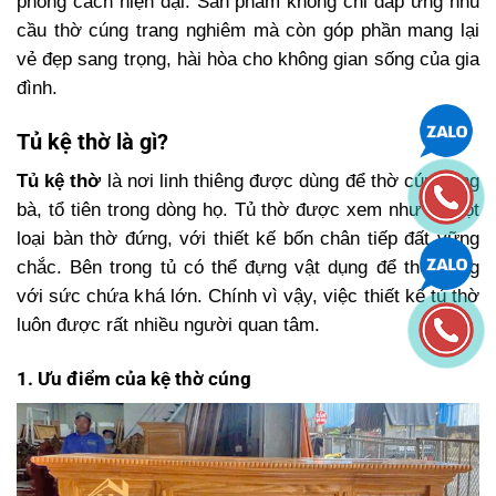
phong cách hiện đại. Sản phẩm không chỉ đáp ứng nhu
cầu thờ cúng trang nghiêm mà còn góp phần mang lại
vẻ đẹp sang trọng, hài hòa cho không gian sống của gia
đình.
Tủ kệ thờ là gì?
Tủ kệ thờ
là nơi linh thiêng được dùng để thờ cúng ông
bà, tổ tiên trong dòng họ. Tủ thờ được xem như là một
loại bàn thờ đứng, với thiết kế bốn chân tiếp đất vững
chắc. Bên trong tủ có thể đựng vật dụng để thờ cúng
với sức chứa khá lớn. Chính vì vậy, việc thiết kế tủ thờ
luôn được rất nhiều người quan tâm.
1. Ưu điểm của kệ thờ cúng