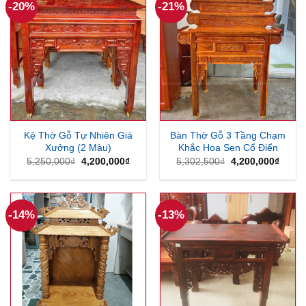
-20%
-21%
Kệ Thờ Gỗ Tự Nhiên Giá
Bàn Thờ Gỗ 3 Tầng Chạm
Xưởng (2 Màu)
Khắc Hoa Sen Cổ Điển
Giá
Giá
Giá
Giá
5,250,000
₫
4,200,000
₫
5,302,500
₫
4,200,000
₫
gốc
hiện
gốc
hiện
là:
tại
là:
tại
5,250,000₫.
là:
5,302,500₫.
là:
4,200,000₫.
4,200
-14%
-13%