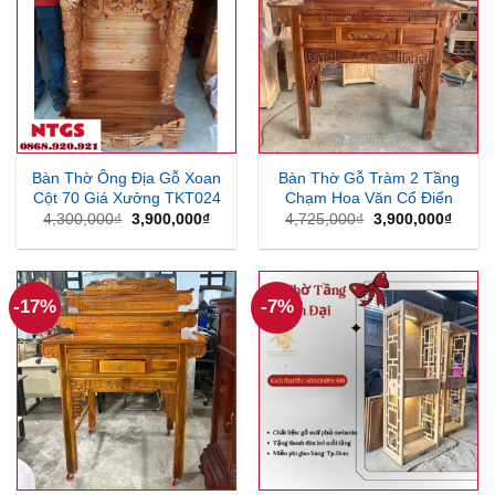
Bàn Thờ Ông Địa Gỗ Xoan
Bàn Thờ Gỗ Tràm 2 Tầng
Cột 70 Giá Xưởng TKT024
Chạm Hoa Văn Cổ Điển
Giá
Giá
Giá
Giá
4,300,000
₫
3,900,000
₫
4,725,000
₫
3,900,000
₫
gốc
hiện
gốc
hiện
là:
tại
là:
tại
4,300,000₫.
là:
4,725,000₫.
là:
3,900,000₫.
3,900
-17%
-7%