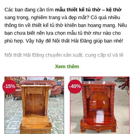
Các bạn đang cần tìm
mẫu thiết kế tủ thờ – kệ thờ
sang trọng, nghiêm trang và đẹp mắt? Có quá nhiều
thông tin về thiết kế tủ thờ khiến bạn hoang mang. Nếu
bạn chưa biết nên lựa chọn mẫu tủ thờ như nào cho
phù hợp. Vậy hãy để Nội thất Hải Đăng giúp bạn nhé!
Nội thất Hải Đăng chuyên sản xuất, cung cấp sỉ và lẻ
nội thất giá rẻ. Tủ thờ gỗ, kệ bàn thờ gỗ với nhiều mẫu
Xem thêm
mã từ cổ điển, nghiêm trang. Chất liệu gỗ cao cấp
chống cong vênh, mối mọt, chịu được va đập tốt và
trọng lượng nặng. Với nhiều thiết kế hoa văn tinh xảo
-15%
-40%
và nhiều kích thước (1m, 1m2, 1m4, 1m6, 1m8…). Phù
hợp cho nhiều không gian thờ phụng khác nhau.