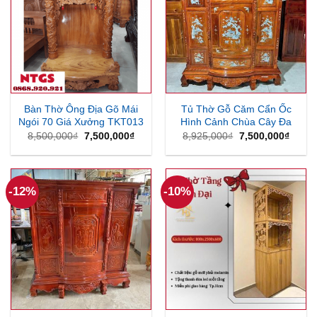
Bàn Thờ Ông Địa Gõ Mái
Tủ Thờ Gỗ Căm Cẩn Ốc
Ngói 70 Giá Xưởng TKT013
Hình Cảnh Chùa Cây Đa
Giá
Giá
Giá
Giá
8,500,000
₫
7,500,000
₫
8,925,000
₫
7,500,000
₫
gốc
hiện
gốc
hiện
là:
tại
là:
tại
8,500,000₫.
là:
8,925,000₫.
là:
7,500,000₫.
7,500
-12%
-10%