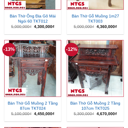
Bàn Thờ Ông Địa Gõ Mái
Bàn Thờ Gỗ Muồng 1m27
Ngói 60 TKT012
TKT003
Giá
Giá
Giá
Giá
5,000,000
₫
4,300,000
₫
5,000,000
₫
4,360,000
₫
gốc
hiện
gốc
hiện
là:
tại
là:
tại
5,000,000₫.
là:
5,000,000₫.
là:
4,300,000₫.
4,360
-13%
-12%
Bàn Thờ Gỗ Muồng 2 Tầng
Bàn Thờ Gỗ Muồng 2 Tầng
87cm TKT024
107cm TKT025
Giá
Giá
Giá
Giá
5,100,000
₫
4,450,000
₫
5,300,000
₫
4,670,000
₫
gốc
hiện
gốc
hiện
là:
tại
là:
tại
5,100,000₫.
là:
5,300,000₫.
là: