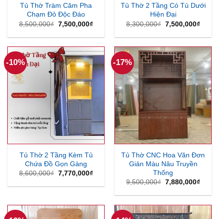
Tủ Thờ Tràm Căm Pha
Tủ Thờ 2 Tầng Có Tủ Dưới
Chạm Đỏ Độc Đáo
Hiện Đại
Giá
Giá
Giá
Giá
8,500,000
₫
7,500,000
₫
8,300,000
₫
7,500,000
₫
gốc
hiện
gốc
hiện
là:
tại
là:
tại
8,500,000₫.
là:
8,300,000₫.
là:
7,500,000₫.
7,500
-10%
-17%
Tủ Thờ 2 Tầng Kèm Tủ
Tủ Thờ CNC Hoa Văn Đơn
Chứa Đồ Gọn Gàng
Giản Màu Nâu Truyền
Thống
Giá
Giá
8,600,000
₫
7,770,000
₫
gốc
hiện
Giá
Giá
9,500,000
₫
7,880,000
₫
là:
tại
gốc
hiện
8,600,000₫.
là:
là:
tại
7,770,000₫.
9,500,000₫.
là:
7,880