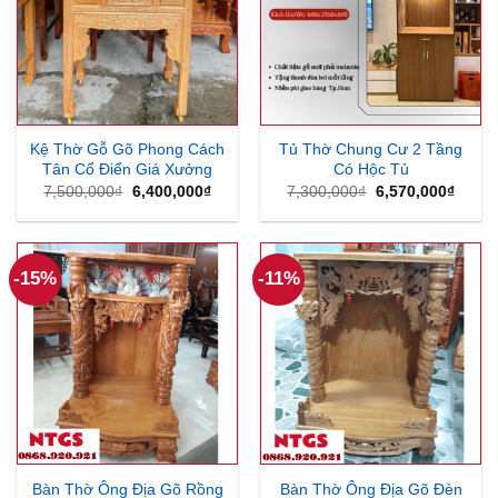
Kệ Thờ Gỗ Gõ Phong Cách
Tủ Thờ Chung Cư 2 Tầng
Tân Cổ Điển Giá Xưởng
Có Hộc Tủ
Giá
Giá
Giá
Giá
7,500,000
₫
6,400,000
₫
7,300,000
₫
6,570,000
₫
gốc
hiện
gốc
hiện
là:
tại
là:
tại
7,500,000₫.
là:
7,300,000₫.
là:
6,400,000₫.
6,570
-15%
-11%
Bàn Thờ Ông Địa Gõ Rồng
Bàn Thờ Ông Địa Gõ Đèn