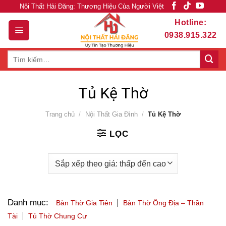
Skip
Nội Thất Hải Đăng: Thương Hiệu Của Người Việt
to
Hotline:
content
0938.915.322
Tìm
kiếm:
Tủ Kệ Thờ
Trang chủ
/
Nội Thất Gia Đình
/
Tủ Kệ Thờ
LỌC
Danh mục:
Bàn Thờ Gia Tiên
Bàn Thờ Ông Địa – Thần
Tài
Tủ Thờ Chung Cư