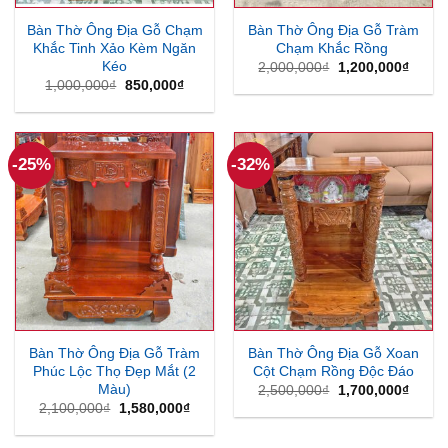
Bàn Thờ Ông Địa Gỗ Chạm
Bàn Thờ Ông Địa Gỗ Tràm
Khắc Tinh Xảo Kèm Ngăn
Chạm Khắc Rồng
Kéo
Giá
Giá
2,000,000
₫
1,200,000
₫
gốc
hiện
Giá
Giá
1,000,000
₫
850,000
₫
là:
tại
gốc
hiện
2,000,000₫.
là:
là:
tại
1,200
1,000,000₫.
là:
850,000₫.
-25%
-32%
Bàn Thờ Ông Địa Gỗ Tràm
Bàn Thờ Ông Địa Gỗ Xoan
Phúc Lộc Thọ Đẹp Mắt (2
Cột Chạm Rồng Độc Đáo
Màu)
Giá
Giá
2,500,000
₫
1,700,000
₫
gốc
hiện
Giá
Giá
2,100,000
₫
1,580,000
₫
là:
tại
gốc
hiện
2,500,000₫.
là:
là:
tại
1,700