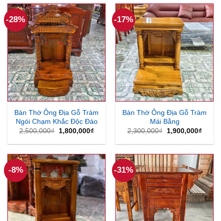
2,100,000₫.
là:
1,580,000₫.
-28%
-17%
Bàn Thờ Ông Địa Gỗ Tràm
Bàn Thờ Ông Địa Gỗ Tràm
Ngói Chạm Khắc Độc Đáo
Mái Bằng
Giá
Giá
Giá
Giá
2,500,000
₫
1,800,000
₫
2,300,000
₫
1,900,000
₫
gốc
hiện
gốc
hiện
là:
tại
là:
tại
2,500,000₫.
là:
2,300,000₫.
là:
1,800,000₫.
1,900
-8%
-31%