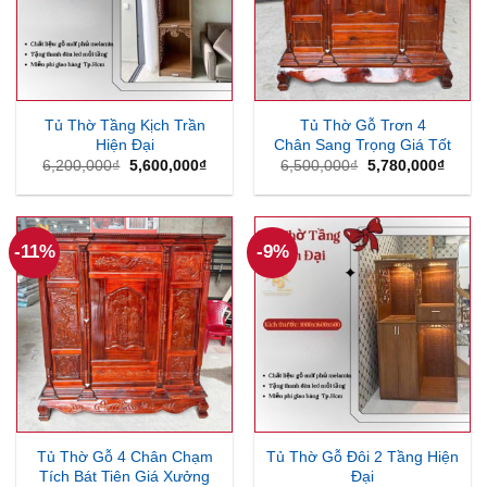
Tủ Thờ Tầng Kịch Trần
Tủ Thờ Gỗ Trơn 4
Hiện Đại
Chân Sang Trọng Giá Tốt
Giá
Giá
Giá
Giá
6,200,000
₫
5,600,000
₫
6,500,000
₫
5,780,000
₫
gốc
hiện
gốc
hiện
là:
tại
là:
tại
6,200,000₫.
là:
6,500,000₫.
là:
5,600,000₫.
5,780
-11%
-9%
Tủ Thờ Gỗ 4 Chân Chạm
Tủ Thờ Gỗ Đôi 2 Tầng Hiện
Tích Bát Tiên Giá Xưởng
Đại