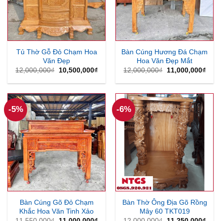
Tủ Thờ Gỗ Đỏ Chạm Hoa
Bàn Cúng Hương Đá Chạm
Văn Đẹp
Hoa Văn Đẹp Mắt
Giá
Giá
Giá
Giá
12,000,000
₫
10,500,000
₫
12,000,000
₫
11,000,000
₫
gốc
hiện
gốc
hiện
là:
tại
là:
tại
12,000,000₫.
là:
12,000,000₫.
là:
10,500,000₫.
11,0
-5%
-6%
Bàn Cúng Gõ Đỏ Chạm
Bàn Thờ Ông Địa Gõ Rồng
Khắc Hoa Văn Tinh Xảo
Mây 60 TKT019
Giá
Giá
Giá
Giá
11,550,000
₫
11,000,000
₫
12,000,000
₫
11,250,000
₫