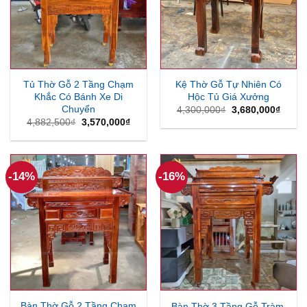
Tủ Thờ Gỗ 2 Tầng Chạm
Kệ Thờ Gỗ Tự Nhiên Có
Khắc Có Bánh Xe Di
Hộc Tủ Giá Xưởng
Chuyển
Giá
Giá
4,300,000
₫
3,680,000
₫
gốc
hiện
Giá
Giá
4,882,500
₫
3,570,000
₫
là:
tại
gốc
hiện
4,300,000₫.
là:
là:
tại
3,680
4,882,500₫.
là:
3,570,000₫.
-14%
-16%
Bàn Thờ Gỗ 2 Tầng Chạm
Bàn Thờ 3 Tầng Gỗ Tràm