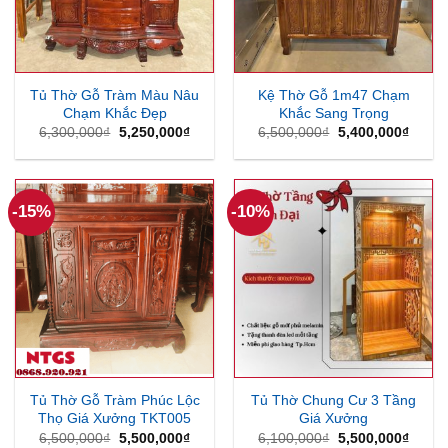
Tủ Thờ Gỗ Tràm Màu Nâu
Kệ Thờ Gỗ 1m47 Chạm
Chạm Khắc Đẹp
Khắc Sang Trọng
Giá
Giá
Giá
Giá
6,300,000
₫
5,250,000
₫
6,500,000
₫
5,400,000
₫
gốc
hiện
gốc
hiện
là:
tại
là:
tại
6,300,000₫.
là:
6,500,000₫.
là:
5,250,000₫.
5,400
-15%
-10%
Tủ Thờ Gỗ Tràm Phúc Lộc
Tủ Thờ Chung Cư 3 Tầng
Thọ Giá Xưởng TKT005
Giá Xưởng
Giá
Giá
Giá
Giá
6,500,000
₫
5,500,000
₫
6,100,000
₫
5,500,000
₫