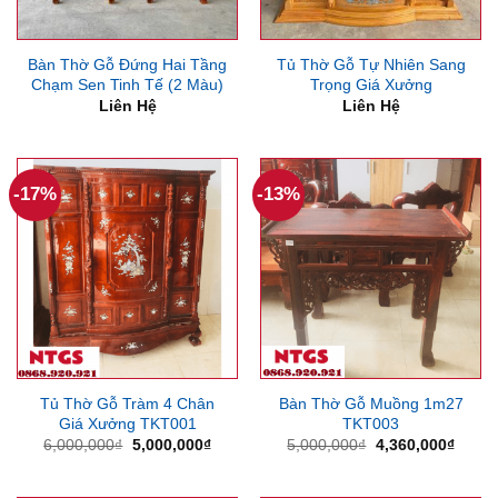
Bàn Thờ Gỗ Đứng Hai Tầng
Tủ Thờ Gỗ Tự Nhiên Sang
Chạm Sen Tinh Tế (2 Màu)
Trọng Giá Xưởng
Liên Hệ
Liên Hệ
-17%
-13%
Tủ Thờ Gỗ Tràm 4 Chân
Bàn Thờ Gỗ Muồng 1m27
Giá Xưởng TKT001
TKT003
Giá
Giá
Giá
Giá
6,000,000
₫
5,000,000
₫
5,000,000
₫
4,360,000
₫
gốc
hiện
gốc
hiện
là:
tại
là:
tại
6,000,000₫.
là:
5,000,000₫.
là: