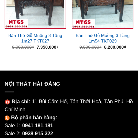
Bàn Thờ Gỗ Muồng 3 Tầng
Bàn Thờ Gỗ Muồng 3 Tầng
1m27 TKT027
1m54 TKT029
Giá
Giá
Giá
Giá
9,000,000
₫
7,350,000
₫
9,500,000
₫
8,200,000
₫
gốc
hiện
gốc
hiện
là:
tại
là:
tại
9,000,000₫.
là:
9,500,000₫.
là:
7,350,000₫.
8,200
NỘI THẤT HẢI ĐĂNG
Địa chỉ:
11 Bùi Cẩm Hổ, Tân Thới Hoà, Tân Phú, Hồ
Chí Minh
Bộ phận bán hàng:
Sale 1:
0941.181.181
Sale 2:
0938.915.322