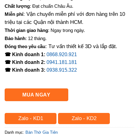
là:
tại
Chất lượng
: Đạt chuẩn Châu Âu.
6,000,000₫.
là:
: Vận chuyển miễn phí với đơn hàng trên 10
Miễn phí
4,870,000₫.
triệu tại các Quận nội thành HCM.
Thời gian giao hàng
: Ngay trong ngày.
Bảo hành
: 12 tháng.
: Tư vấn thiết kế 3D và lắp đặt.
Đóng theo yêu cầu
☎ Kinh doanh 1:
0868.920.921
☎ Kinh doanh 2:
0941.181.181
☎ Kinh doanh 3:
0938.915.322
MUA NGAY
Zalo - KD1
Zalo - KD2
Danh mục:
Bàn Thờ Gia Tiên