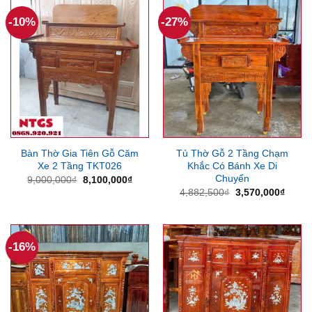
5,000,000₫.
4,360
-10%
-27%
Bàn Thờ Gia Tiên Gỗ Căm
Tủ Thờ Gỗ 2 Tầng Chạm
Xe 2 Tầng TKT026
Khắc Có Bánh Xe Di
Chuyển
Giá
Giá
9,000,000
₫
8,100,000
₫
gốc
hiện
Giá
Giá
4,882,500
₫
3,570,000
₫
là:
tại
gốc
hiện
9,000,000₫.
là:
là:
tại
8,100,000₫.
4,882,500₫.
là:
3,570
-16%