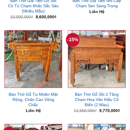
Bàn Thờ Gia Tiên Gỗ Sồi
Bàn Thờ Gia Tiên Nhị Cấp
Có Tủ Chạm Khắc Sắc Sảo
Chạm Sen Sang Trọng
(Nhiều Mẫu)
Liên Hệ
Giá
Giá
10,000,000
₫
8,600,000
₫
gốc
hiện
là:
tại
10,000,000₫.
là:
8,600,000₫.
-15%
Bàn Thờ Gỗ Tự Nhiên Mặt
Bàn Thờ Gỗ Sồi 2 Tầng
Rộng, Chân Cao Vững
Chạm Hoa Văn Kiểu Cổ
Chắc
Điển (2 Màu)
Giá
Giá
Liên Hệ
11,550,000
₫
9,770,000
₫
gốc
hiện
là:
tại
11,550,000₫.
là:
9,770