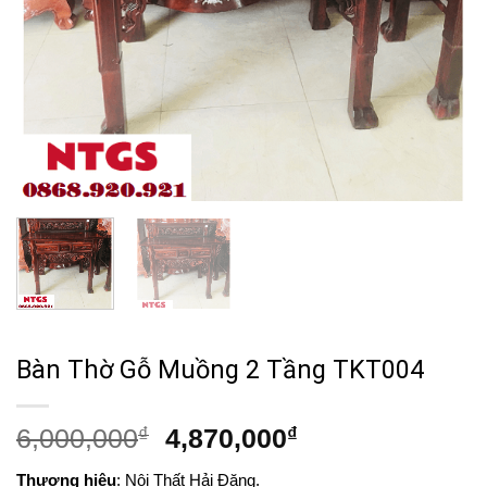
Bàn Thờ Gỗ Muồng 2 Tầng TKT004
Giá
Giá
6,000,000
₫
4,870,000
₫
gốc
hiện
Thương hiệu
: Nội Thất Hải Đăng.