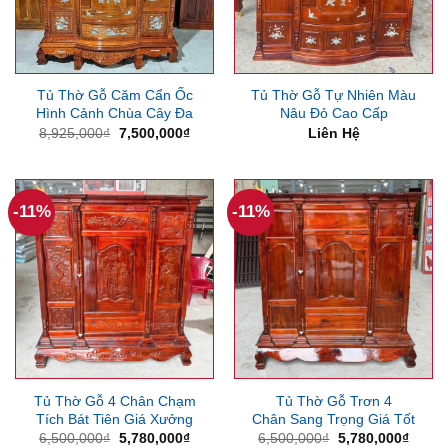
Tủ Thờ Gỗ Căm Cẩn Ốc
Tủ Thờ Gỗ Tự Nhiên Màu
Hình Cảnh Chùa Cây Đa
Nâu Đỏ Cao Cấp
Giá
Giá
8,925,000
₫
7,500,000
₫
Liên Hệ
gốc
hiện
là:
tại
8,925,000₫.
là:
7,500,000₫.
-11%
-11%
Tủ Thờ Gỗ 4 Chân Chạm
Tủ Thờ Gỗ Trơn 4
Tích Bát Tiên Giá Xưởng
Chân Sang Trọng Giá Tốt
Giá
Giá
Giá
Giá
6,500,000
₫
5,780,000
₫
6,500,000
₫
5,780,000
₫