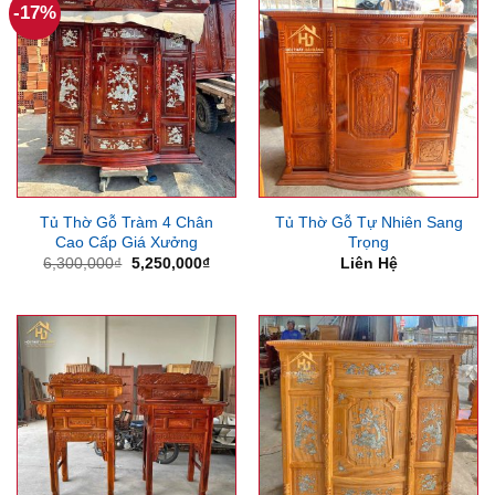
-17%
Tủ Thờ Gỗ Tràm 4 Chân
Tủ Thờ Gỗ Tự Nhiên Sang
Cao Cấp Giá Xưởng
Trọng
Giá
Giá
6,300,000
₫
5,250,000
₫
Liên Hệ
gốc
hiện
là:
tại
6,300,000₫.
là:
5,250,000₫.