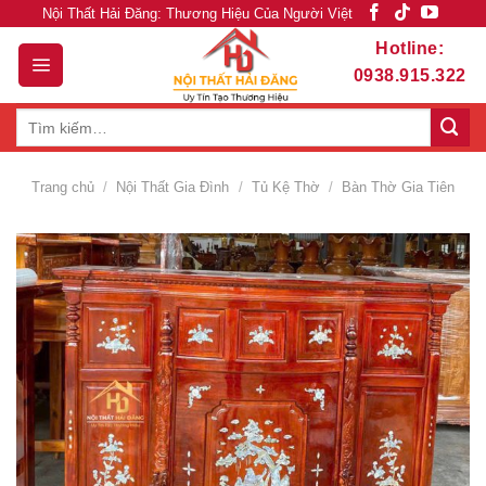
Skip
Nội Thất Hải Đăng: Thương Hiệu Của Người Việt
to
Hotline:
content
0938.915.322
Tìm
kiếm:
Trang chủ
/
Nội Thất Gia Đình
/
Tủ Kệ Thờ
/
Bàn Thờ Gia Tiên