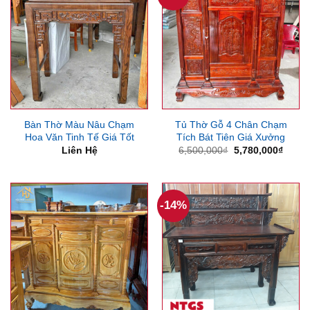
Bàn Thờ Màu Nâu Chạm
Tủ Thờ Gỗ 4 Chân Chạm
Hoa Văn Tinh Tế Giá Tốt
Tích Bát Tiên Giá Xưởng
Giá
Giá
Liên Hệ
6,500,000
₫
5,780,000
₫
gốc
hiện
là:
tại
6,500,000₫.
là:
5,780
-14%