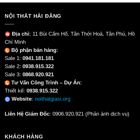
NỘI THẤT HẢI ĐĂNG
Địa chỉ:
11 Bùi Cẩm Hổ, Tân Thới Hoà, Tân Phú, Hồ
Chí Minh
Bộ phận bán hàng:
Sale 1:
0941.181.181
Sale 2:
0938.915.322
Sale 3:
0868.920.921
Tư Vấn Công Trình – Dự Án:
Thiết kế:
0938.915.322
Website
:
noithatgiasi.org
Liên Hệ Giám Đốc
:
0906.920.921
(Phản ánh dịch vụ)
KHÁCH HÀNG