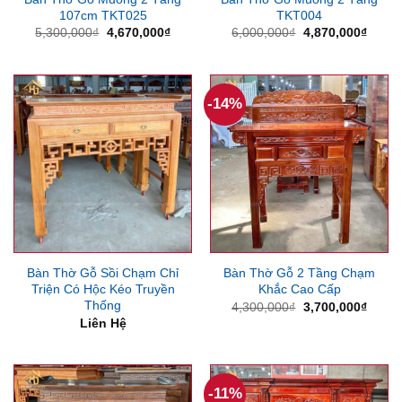
107cm TKT025
TKT004
Giá
Giá
Giá
Giá
5,300,000
₫
4,670,000
₫
6,000,000
₫
4,870,000
₫
gốc
hiện
gốc
hiện
là:
tại
là:
tại
5,300,000₫.
là:
6,000,000₫.
là:
4,670,000₫.
4,870
-14%
Bàn Thờ Gỗ Sồi Chạm Chỉ
Bàn Thờ Gỗ 2 Tầng Chạm
Triện Có Hộc Kéo Truyền
Khắc Cao Cấp
Thống
Giá
Giá
4,300,000
₫
3,700,000
₫
gốc
hiện
Liên Hệ
là:
tại
4,300,000₫.
là:
3,700
-11%