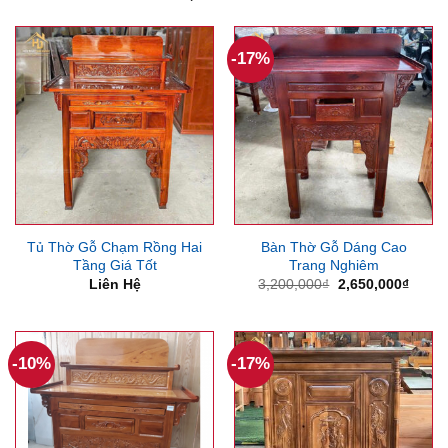
-17%
Tủ Thờ Gỗ Chạm Rồng Hai
Bàn Thờ Gỗ Dáng Cao
Tầng Giá Tốt
Trang Nghiêm
Giá
Giá
Liên Hệ
3,200,000
₫
2,650,000
₫
gốc
hiện
là:
tại
3,200,000₫.
là:
2,650
-10%
-17%