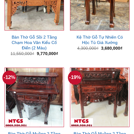
Bàn Thờ Gỗ Sồi 2 Tầng
Kệ Thờ Gỗ Tự Nhiên Có
Chạm Hoa Văn Kiểu Cổ
Hộc Tủ Giá Xưởng
Điển (2 Màu)
Giá
Giá
4,300,000
₫
3,680,000
₫
gốc
hiện
Giá
Giá
11,550,000
₫
9,770,000
₫
là:
tại
gốc
hiện
4,300,000₫.
là:
là:
tại
3,680
11,550,000₫.
là:
9,770,000₫.
-12%
-19%
Bàn Thờ Gỗ Muồng 2 Tầng
Bàn Thờ Gỗ Muồng 2 Tầng