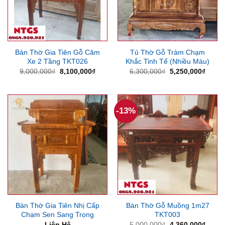
Bàn Thờ Gia Tiên Gỗ Căm
Tủ Thờ Gỗ Tràm Chạm
Xe 2 Tầng TKT026
Khắc Tinh Tế (Nhiều Màu)
Giá
Giá
Giá
Giá
9,000,000
₫
8,100,000
₫
6,300,000
₫
5,250,000
₫
gốc
hiện
gốc
hiện
là:
tại
là:
tại
9,000,000₫.
là:
6,300,000₫.
là:
8,100,000₫.
5,250
-13%
Bàn Thờ Gia Tiên Nhị Cấp
Bàn Thờ Gỗ Muồng 1m27
Chạm Sen Sang Trọng
TKT003
Giá
Giá
Liên Hệ
5,000,000
₫
4,360,000
₫