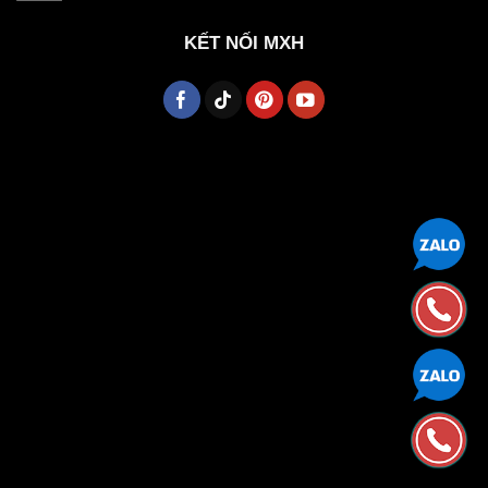
KẾT NỐI MXH