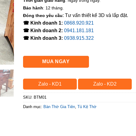
Thời gian giao hàng
: Ngay trong ngày.
Bảo hành
: 12 tháng.
: Tư vấn thiết kế 3D và lắp đặt.
Đóng theo yêu cầu
☎ Kinh doanh 1:
0868.920.921
☎ Kinh doanh 2:
0941.181.181
☎ Kinh doanh 3:
0938.915.322
MUA NGAY
Zalo - KD1
Zalo - KD2
SKU:
BTM01
Danh mục:
Bàn Thờ Gia Tiên
,
Tủ Kệ Thờ