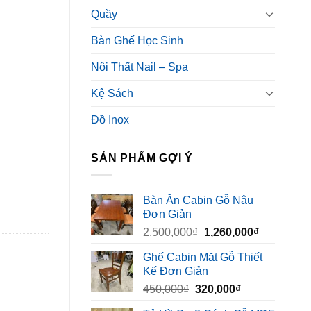
Quầy
Bàn Ghế Học Sinh
Nội Thất Nail – Spa
Kệ Sách
Đồ Inox
SẢN PHẨM GỢI Ý
Bàn Ăn Cabin Gỗ Nâu
Đơn Giản
Giá
Giá
2,500,000
₫
1,260,000
₫
gốc
hiện
Ghế Cabin Mặt Gỗ Thiết
là:
tại
Kế Đơn Giản
2,500,000₫.
là:
Giá
Giá
450,000
₫
320,000
₫
1,260,000₫
gốc
hiện