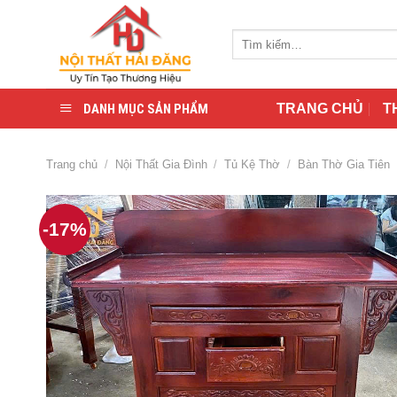
Skip
to
Tìm
content
kiếm:
DANH MỤC SẢN PHẨM
TRANG CHỦ
T
Trang chủ
/
Nội Thất Gia Đình
/
Tủ Kệ Thờ
/
Bàn Thờ Gia Tiên
-17%