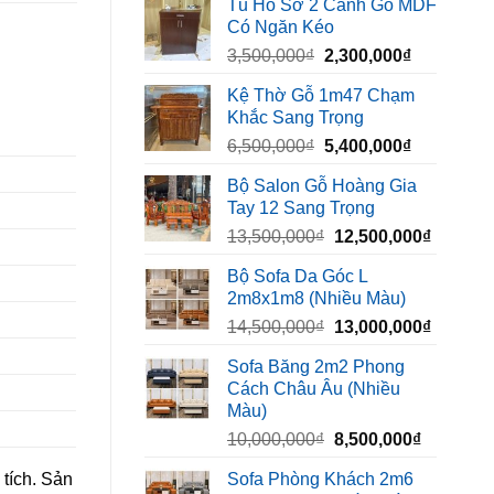
Tủ Hồ Sơ 2 Cánh Gỗ MDF
là:
tại
Có Ngăn Kéo
450,000₫.
là:
Giá
Giá
3,500,000
₫
2,300,000
₫
320,000₫.
gốc
hiện
Kệ Thờ Gỗ 1m47 Chạm
là:
tại
Khắc Sang Trọng
3,500,000₫.
là:
Giá
Giá
6,500,000
₫
5,400,000
₫
2,300,000₫
gốc
hiện
Bộ Salon Gỗ Hoàng Gia
là:
tại
Tay 12 Sang Trọng
6,500,000₫.
là:
Giá
Giá
13,500,000
₫
12,500,000
₫
5,400,000₫
gốc
hiện
Bộ Sofa Da Góc L
là:
tại
2m8x1m8 (Nhiều Màu)
13,500,000₫.
là:
Giá
Giá
14,500,000
₫
13,000,000
₫
12,500,
gốc
hiện
Sofa Băng 2m2 Phong
là:
tại
Cách Châu Âu (Nhiều
14,500,000₫.
là:
Màu)
13,000,
Giá
Giá
10,000,000
₫
8,500,000
₫
gốc
hiện
tích. Sản
Sofa Phòng Khách 2m6
là:
tại