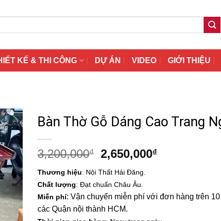
HIẾT KẾ & THI CÔNG
DỰ ÁN
VIDEO
GIỚI THIỆU
Bàn Thờ Gỗ Dáng Cao Trang N
Giá
Giá
3,200,000
2,650,000
₫
₫
gốc
hiện
Thương hiệu
: Nội Thất Hải Đăng.
là:
tại
Chất lượng
: Đạt chuẩn Châu Âu.
3,200,000₫.
là:
: Vận chuyển miễn phí với đơn hàng trên 10 t
Miễn phí
2,650,000₫.
các Quận nội thành HCM.