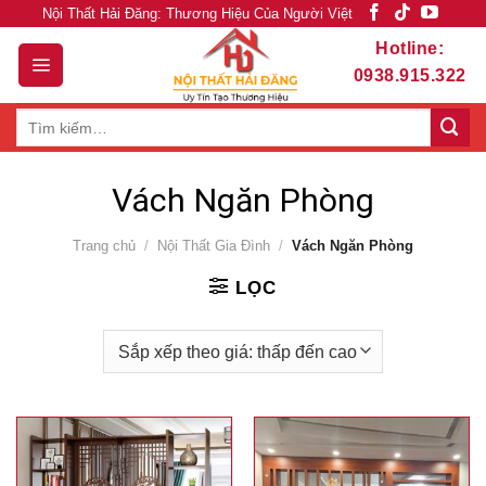
Skip
Nội Thất Hải Đăng: Thương Hiệu Của Người Việt
to
Hotline:
content
0938.915.322
Tìm
kiếm:
Vách Ngăn Phòng
Trang chủ
/
Nội Thất Gia Đình
/
Vách Ngăn Phòng
LỌC