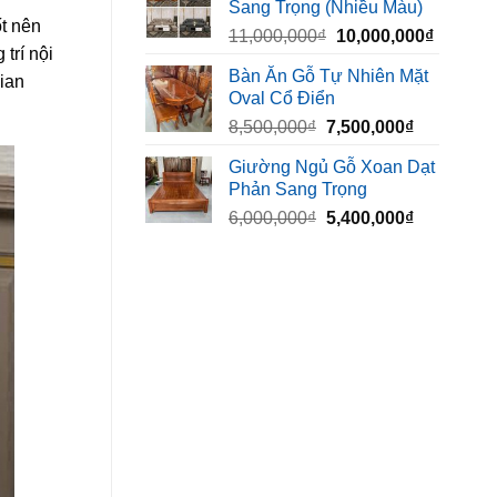
Sang Trọng (Nhiều Màu)
10,000,000₫.
là:
t nên
Giá
Giá
11,000,000
₫
10,000,000
₫
8,500,00
trí nội
gốc
hiện
Bàn Ăn Gỗ Tự Nhiên Mặt
ian
là:
tại
Oval Cổ Điển
11,000,000₫.
là:
Giá
Giá
8,500,000
₫
7,500,000
₫
10,000,
gốc
hiện
Giường Ngủ Gỗ Xoan Dạt
là:
tại
Phản Sang Trọng
8,500,000₫.
là:
Giá
Giá
6,000,000
₫
5,400,000
₫
7,500,000₫
gốc
hiện
là:
tại
6,000,000₫.
là:
5,400,000₫