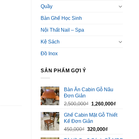
Quầy
Bàn Ghế Học Sinh
Nội Thất Nail – Spa
Kệ Sách
Đồ Inox
SẢN PHẨM GỢI Ý
Bàn Ăn Cabin Gỗ Nâu
Đơn Giản
Giá
Giá
2,500,000
₫
1,260,000
₫
gốc
hiện
Ghế Cabin Mặt Gỗ Thiết
là:
tại
Kế Đơn Giản
2,500,000₫.
là:
Giá
Giá
450,000
₫
320,000
₫
1,260,000₫
gốc
hiện