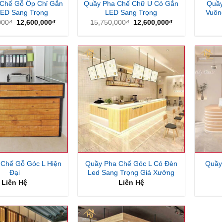
Chế Gỗ Ốp Chỉ Gắn
Quầy Pha Chế Chữ U Có Gắn
Quầy
ED Sang Trọng
LED Sang Trọng
Vuôn
Giá
Giá
Giá
Giá
000
₫
12,600,000
₫
15,750,000
₫
12,600,000
₫
gốc
hiện
gốc
hiện
là:
tại
là:
tại
13,650,000₫.
là:
15,750,000₫.
là:
12,600,000₫.
12,600,000₫.
 Chế Gỗ Góc L Hiện
Quầy Pha Chế Góc L Có Đèn
Quầy
Đại
Led Sang Trọng Giá Xưởng
Liên Hệ
Liên Hệ