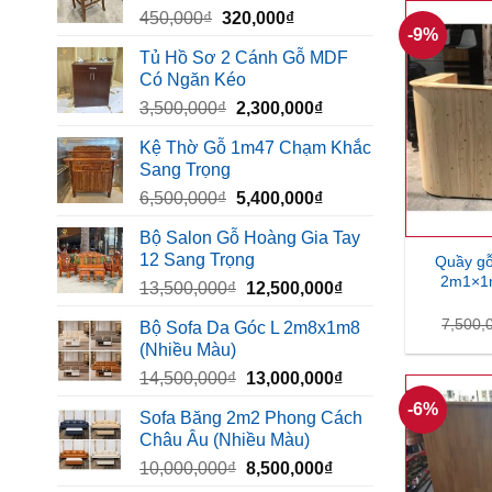
Giá
Giá
450,000
₫
320,000
₫
1,260,000₫.
-9%
gốc
hiện
Tủ Hồ Sơ 2 Cánh Gỗ MDF
là:
tại
Có Ngăn Kéo
450,000₫.
là:
Giá
Giá
3,500,000
₫
2,300,000
₫
320,000₫.
gốc
hiện
Kệ Thờ Gỗ 1m47 Chạm Khắc
là:
tại
Sang Trọng
3,500,000₫.
là:
Giá
Giá
6,500,000
₫
5,400,000
₫
2,300,000₫.
gốc
hiện
Bộ Salon Gỗ Hoàng Gia Tay
là:
tại
12 Sang Trọng
Quầy gỗ
6,500,000₫.
là:
2m1×1m
Giá
Giá
13,500,000
₫
12,500,000
₫
5,400,000₫.
gốc
hiện
7,500,
Bộ Sofa Da Góc L 2m8x1m8
là:
tại
(Nhiều Màu)
13,500,000₫.
là:
Giá
Giá
14,500,000
₫
13,000,000
₫
12,500,000₫.
gốc
hiện
-6%
Sofa Băng 2m2 Phong Cách
là:
tại
Châu Âu (Nhiều Màu)
14,500,000₫.
là:
Giá
Giá
10,000,000
₫
8,500,000
₫
13,000,000₫.
gốc
hiện