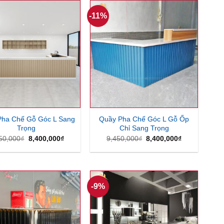
4,600,000₫.
6,550,000₫.
-11%
Pha Chế Gỗ Góc L Sang
Quầy Pha Chế Góc L Gỗ Ốp
Trọng
Chỉ Sang Trọng
Giá
Giá
Giá
Giá
50,000
₫
8,400,000
₫
9,450,000
₫
8,400,000
₫
gốc
hiện
gốc
hiện
là:
tại
là:
tại
9,450,000₫.
là:
9,450,000₫.
là:
8,400,000₫.
8,400,000₫.
-9%