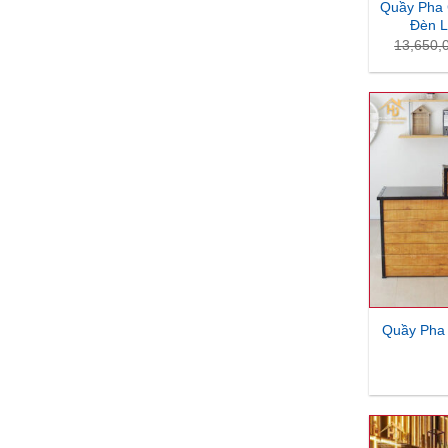
Quầy Pha 
Đèn L
13,650,
Quầy Pha