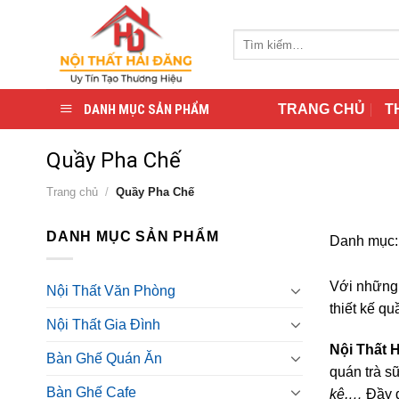
Skip
to
Tìm
content
kiếm:
DANH MỤC SẢN PHẨM
TRANG CHỦ
T
Quầy Pha Chế
Trang chủ
/
Quầy Pha Chế
DANH MỤC SẢN PHẨM
Danh mục:
Với những 
Nội Thất Văn Phòng
thiết kế qu
Nội Thất Gia Đình
Nội Thất 
Bàn Ghế Quán Ăn
quán trà s
Bàn Ghế Cafe
kệ,…
Đầy đ