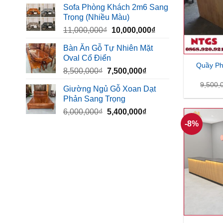
Sofa Phòng Khách 2m6 Sang
là:
tại
Trọng (Nhiều Màu)
10,000,000₫.
là:
Giá
Giá
11,000,000
₫
10,000,000
₫
8,500,000₫.
gốc
hiện
Bàn Ăn Gỗ Tự Nhiên Mặt
là:
tại
Oval Cổ Điển
11,000,000₫.
là:
Quầy Ph
Giá
Giá
8,500,000
₫
7,500,000
₫
10,000,000₫.
gốc
hiện
9,500,
Giường Ngủ Gỗ Xoan Dạt
là:
tại
Phản Sang Trọng
8,500,000₫.
là:
Giá
Giá
6,000,000
₫
5,400,000
₫
7,500,000₫.
gốc
hiện
-8%
là:
tại
6,000,000₫.
là:
5,400,000₫.