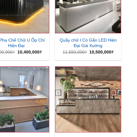
Pha Chế Chữ U Ốp Chỉ
Quầy chữ I Có Gắn LED Hiện
Hiện Đại
Đại Giá Xưởng
Giá
Giá
Giá
Giá
00,000
₫
10,400,000
₫
11,550,000
₫
10,500,000
₫
gốc
hiện
gốc
hiện
là:
tại
là:
tại
11,500,000₫.
là:
11,550,000₫.
là:
10,400,000₫.
10,500,000₫