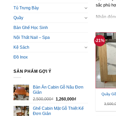
sắc phù hợ
Tủ Trưng Bày
Nhận đóng
Quầy
chúng tôi 
Bàn Ghế Học Sinh
cận.
Nội Thất Nail – Spa
-21%
Kệ Sách
Đồ Inox
SẢN PHẨM GỢI Ý
Bàn Ăn Cabin Gỗ Nâu Đơn
Giản
Quầy Gỗ 
Giá
Giá
2,500,000
₫
1,260,000
₫
3,500,
gốc
hiện
Ghế Cabin Mặt Gỗ Thiết Kế
là:
tại
Đơn Giản
2,500,000₫.
là: