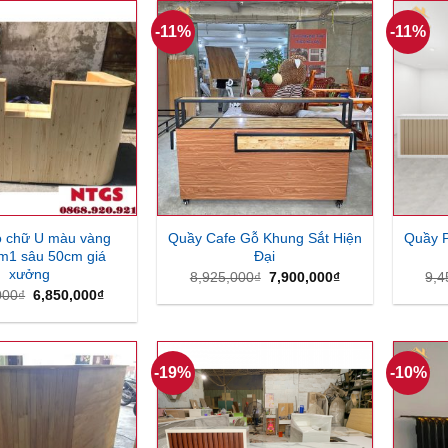
2,750,000₫.
4,200,000₫.
-11%
-11%
 chữ U màu vàng
Quầy Cafe Gỗ Khung Sắt Hiện
Quầy 
1 sâu 50cm giá
Đại
xưởng
Giá
Giá
8,925,000
₫
7,900,000
₫
9,4
gốc
hiện
Giá
Giá
000
₫
6,850,000
₫
là:
tại
gốc
hiện
8,925,000₫.
là:
là:
tại
7,900,000₫.
7,500,000₫.
là:
6,850,000₫.
-19%
-10%