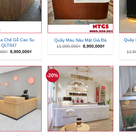
a Chế Gỗ Cao Su
Quầy 
Quầy Màu Nâu Mặt Giả Đá
QLT047
Giá
Giá
11,000,000
₫
8,900,000
₫
gốc
hiện
Giá
Giá
000
₫
8,900,000
₫
11,5
là:
tại
gốc
hiện
11,000,000₫.
là:
là:
tại
8,900,000₫.
9,500,000₫.
là:
8,900,000₫.
-20%