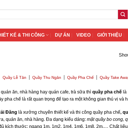
HIẾT KẾ & THI CÔNG
DỰ ÁN
VIDEO
GIỚI THIỆU
Show
Quầy Lễ Tân
Quầy Thu Ngân
Quầy Pha Chế
Quầy Take Awa
quán ăn, nhà hàng hay quán cafe, trà sữa thì
quầy pha chế
là 
ầy pha chế là rất quan trọng để tạo ra một không gian thú vị và
Hải Đăng
là xưởng chuyên thiết kế và thi công quầy pha chế
, q
ữa, quán ăn, nhà hàng. Đa dạng kiểu dáng:
mặt quầy bo cong, q
ủ kích thước: ngang 1m, 1m2, 1m4, 1m6, 1m8, 2m,… Chất liệu