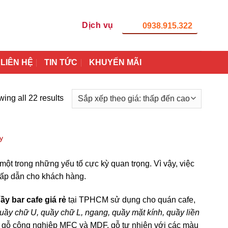
Dịch vụ
0938.915.322
LIÊN HỆ
TIN TỨC
KHUYẾN MÃI
ing all 22 results
y
một trong những yếu tố cực kỳ quan trọng. Vì vậy, việc
 hấp dẫn cho khách hàng.
uầy bar cafe giá rẻ
tại TPHCM sử dụng cho quán cafe,
uầy chữ U, quầy chữ L, ngang, quầy mặt kính, quầy liền
 gỗ công nghiệp MFC và MDF, gỗ tự nhiên với các màu