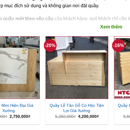
p mục đích sử dụng và không gian nơi đặt quầy.
 quầy mới theo yêu cầu
của khách hàng, quý khách chỉ cần l
có thể hoàn thành sản phẩm trong thời gian sớm nhất. Hỗ trợ vậ
Xem thêm
-20%
-16%
Mini Hiện Đại Giá
Quầy Lễ Tân Gỗ Có Hộc Tiện
Quầy 
Xưởng
Lợi Giá Xưởng
Giá
Giá
Giá
Giá
000
₫
2,750,000
₫
5,250,000
₫
4,200,000
₫
5,5
gốc
hiện
gốc
hiện
là:
tại
là:
tại
3,500,000₫.
là:
5,250,000₫.
là: