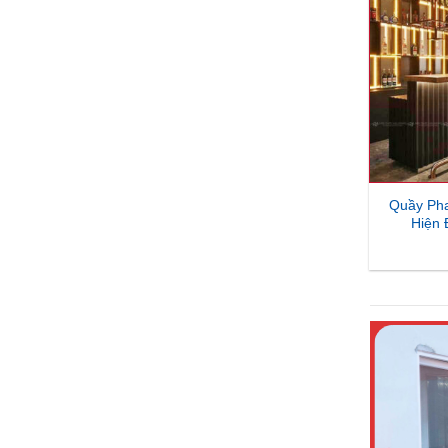
Quầy Ph
Hiện 