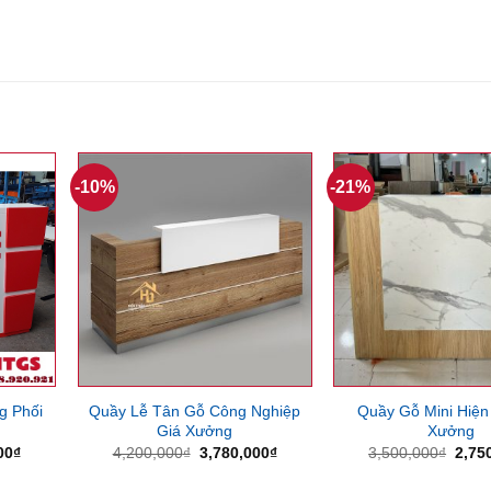
-10%
-21%
g Phối
Quầy Lễ Tân Gỗ Công Nghiệp
Quầy Gỗ Mini Hiện
Giá Xưởng
Xưởng
Giá
Giá
Giá
Giá
00
₫
4,200,000
₫
3,780,000
₫
3,500,000
₫
2,75
hiện
gốc
hiện
gốc
tại
là:
tại
là: