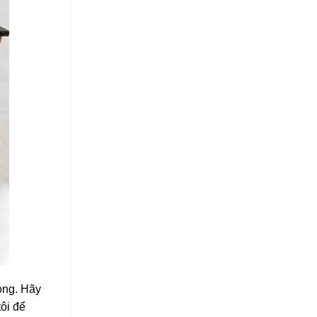
òng. Hãy
ôi để