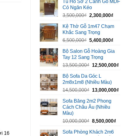
Tủ Hồ Sơ 2 Cánh Gỗ MDF
là:
tại
Có Ngăn Kéo
450,000₫.
là:
Giá
Giá
3,500,000
₫
2,300,000
₫
320,000₫.
gốc
hiện
Kệ Thờ Gỗ 1m47 Chạm
là:
tại
Khắc Sang Trọng
3,500,000₫.
là:
Giá
Giá
6,500,000
₫
5,400,000
₫
2,300,000₫
gốc
hiện
Bộ Salon Gỗ Hoàng Gia
là:
tại
Tay 12 Sang Trọng
6,500,000₫.
là:
Giá
Giá
13,500,000
₫
12,500,000
₫
5,400,000₫
gốc
hiện
Bộ Sofa Da Góc L
là:
tại
2m8x1m8 (Nhiều Màu)
13,500,000₫.
là:
Giá
Giá
14,500,000
₫
13,000,000
₫
12,500,
gốc
hiện
Sofa Băng 2m2 Phong
là:
tại
Cách Châu Âu (Nhiều
14,500,000₫.
là:
Màu)
13,000,
Giá
Giá
10,000,000
₫
8,500,000
₫
gốc
hiện
Sofa Phòng Khách 2m6
ới 16
là:
tại