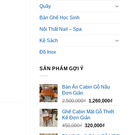
Quầy
Bàn Ghế Học Sinh
Nội Thất Nail – Spa
Kệ Sách
Đồ Inox
SẢN PHẨM GỢI Ý
Bàn Ăn Cabin Gỗ Nâu
Đơn Giản
Giá
Giá
2,500,000
₫
1,260,000
₫
gốc
hiện
Ghế Cabin Mặt Gỗ Thiết
là:
tại
Kế Đơn Giản
2,500,000₫.
là:
Giá
Giá
450,000
₫
320,000
₫
1,260,000₫
gốc
hiện