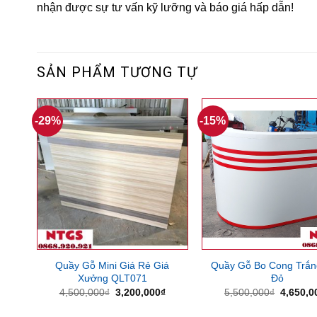
nhận được sự tư vấn kỹ lưỡng và báo giá hấp dẫn!
SẢN PHẨM TƯƠNG TỰ
-29%
-15%
Quầy Gỗ Mini Giá Rẻ Giá
Quầy Gỗ Bo Cong Trắn
Xưởng QLT071
Đỏ
Giá
Giá
Giá
4,500,000
₫
3,200,000
₫
5,500,000
₫
4,650,0
gốc
hiện
gốc
là:
tại
là: