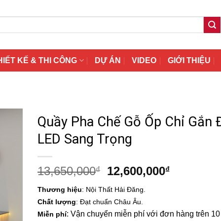
HIẾT KẾ & THI CÔNG
DỰ ÁN
VIDEO
GIỚI THIỆU
Quầy Pha Chế Gỗ Ốp Chỉ Gắn 
LED Sang Trọng
Giá
Giá
13,650,000
12,600,000
₫
₫
gốc
hiện
Thương hiệu
: Nội Thất Hải Đăng.
là:
tại
Chất lượng
: Đạt chuẩn Châu Âu.
13,650,000₫.
là:
: Vận chuyển miễn phí với đơn hàng trên 10 t
Miễn phí
12,600,00