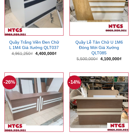
Quầy Trắng Viền Đen Chữ
Quầy Lễ Tân Chữ U 1M6
L 1M4 Giá Xưởng QLT037
Đóng Mới Giá Xưởng
QLT085
Giá
Giá
4,961,250
₫
4,400,000
₫
gốc
hiện
Giá
Giá
5,500,000
₫
4,100,000
₫
là:
tại
gốc
hiện
4,961,250₫.
là:
là:
tại
4,400,000₫.
5,500,000₫.
là:
4,100
-26%
-14%