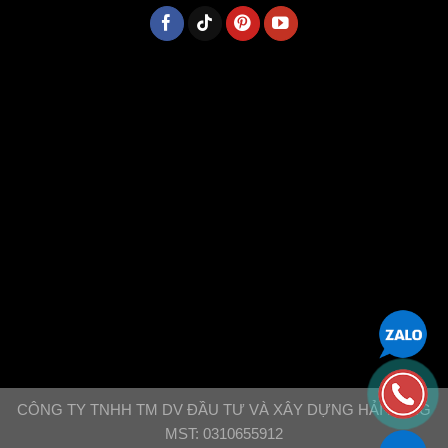
CÔNG TY TNHH TM DV ĐẦU TƯ VÀ XÂY DỰNG HẢI ĐĂNG
MST: 0310655912