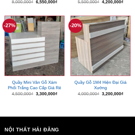
Giá
Giá
Giá
Giá
8,000,000
₫
6,550,000
₫
5,500,000
₫
4,200,000
₫
gốc
hiện
gốc
hiện
là:
tại
là:
tại
8,000,000₫.
là:
5,500,000₫.
là:
6,550,000₫.
4,200
-27%
-20%
Quầy Mini Vân Gỗ Xám
Quầy Gỗ 1M4 Hiện Đại Giá
Phối Trắng Cao Cấp Giá Rẻ
Xưởng
Giá
Giá
Giá
Giá
4,500,000
₫
3,300,000
₫
4,000,000
₫
3,200,000
₫
gốc
hiện
gốc
hiện
là:
tại
là:
tại
4,500,000₫.
là:
4,000,000₫.
là:
3,300,000₫.
3,200
NỘI THẤT HẢI ĐĂNG