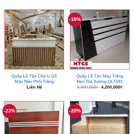
4,500,000₫.
là:
là:
tại
3,850,000₫.
5,500,000₫.
là:
4,600
-16%
Quầy Lễ Tân Chữ U Gỗ
Quầy Lễ Tân Màu Trắng
Màu Nâu Phối Trăng
Đen Giá Xưởng QLT091
Giá
Giá
Liên Hệ
5,000,000
₫
4,200,000
₫
gốc
hiện
là:
tại
5,000,000₫.
là:
4,200
-23%
-20%