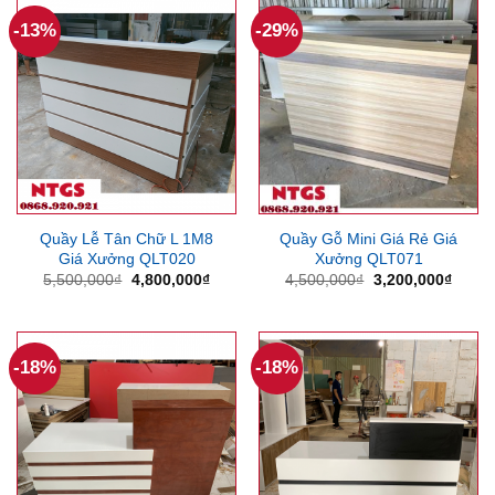
6,850
-13%
-29%
Quầy Lễ Tân Chữ L 1M8
Quầy Gỗ Mini Giá Rẻ Giá
Giá Xưởng QLT020
Xưởng QLT071
Giá
Giá
Giá
Giá
5,500,000
₫
4,800,000
₫
4,500,000
₫
3,200,000
₫
gốc
hiện
gốc
hiện
là:
tại
là:
tại
5,500,000₫.
là:
4,500,000₫.
là:
4,800,000₫.
3,200
-18%
-18%