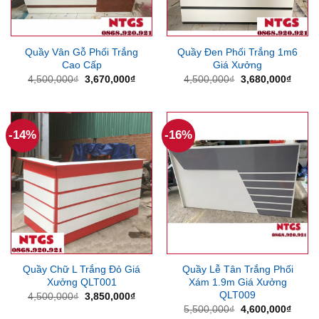
Quầy Vân Gỗ Phối Trắng
Quầy Đen Phối Trắng 1m6
Cao Cấp
Giá Xưởng
Giá
Giá
Giá
Giá
4,500,000
₫
3,670,000
₫
4,500,000
₫
3,680,000
₫
gốc
hiện
gốc
hiện
là:
tại
là:
tại
4,500,000₫.
là:
4,500,000₫.
là:
3,670,000₫.
3,680
-14%
-16%
Quầy Chữ L Trắng Đỏ Giá
Quầy Lễ Tân Trắng Phối
Xưởng QLT001
Xám 1.9m Giá Xưởng
QLT009
Giá
Giá
4,500,000
₫
3,850,000
₫
gốc
hiện
Giá
Giá
5,500,000
₫
4,600,000
₫
là:
tại
gốc
hiện