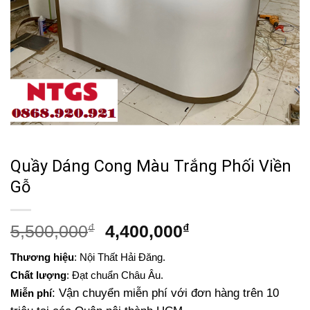
Quầy Dáng Cong Màu Trắng Phối Viền
Gỗ
Giá
Giá
5,500,000
₫
4,400,000
₫
gốc
hiện
Thương hiệu
: Nội Thất Hải Đăng.
là:
tại
Chất lượng
: Đạt chuẩn Châu Âu.
5,500,000₫.
là:
: Vận chuyển miễn phí với đơn hàng trên 10
Miễn phí
4,400,000₫.