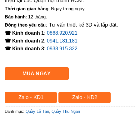
triệu tại các Quận nội thành HCM.
Thời gian giao hàng
: Ngay trong ngày.
Bảo hành
: 12 tháng.
: Tư vấn thiết kế 3D và lắp đặt.
Đóng theo yêu cầu
☎ Kinh doanh 1:
0868.920.921
☎ Kinh doanh 2:
0941.181.181
☎ Kinh doanh 3:
0938.915.322
MUA NGAY
Zalo - KD1
Zalo - KD2
Danh mục:
Quầy Lễ Tân
,
Quầy Thu Ngân