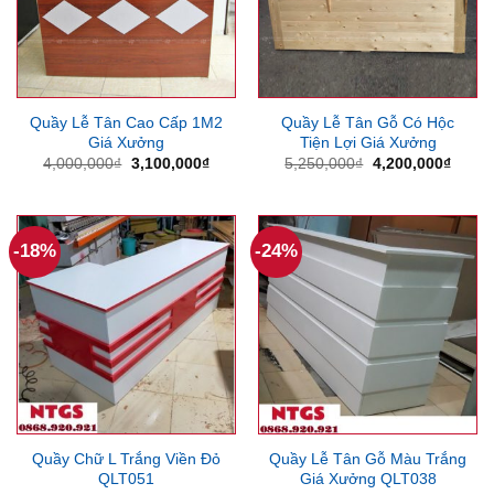
Quầy Lễ Tân Cao Cấp 1M2
Quầy Lễ Tân Gỗ Có Hộc
Giá Xưởng
Tiện Lợi Giá Xưởng
Giá
Giá
Giá
Giá
4,000,000
₫
3,100,000
₫
5,250,000
₫
4,200,000
₫
gốc
hiện
gốc
hiện
là:
tại
là:
tại
4,000,000₫.
là:
5,250,000₫.
là:
3,100,000₫.
4,200
-18%
-24%
Quầy Chữ L Trắng Viền Đỏ
Quầy Lễ Tân Gỗ Màu Trắng
QLT051
Giá Xưởng QLT038