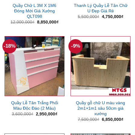
Quầy Chữ L 3M X 1M6
Thanh Lý Quầy Lễ Tân Chữ
Đóng Mới Giá Xưởng
U Đẹp Giá Rẻ
QLT098
Giá
Giá
5,500,000
₫
4,750,000
₫
gốc
hiện
Giá
Giá
12,000,000
₫
8,850,000
₫
là:
tại
gốc
hiện
5,500,000₫.
là:
là:
tại
4,750
12,000,000₫.
là:
8,850,000₫.
-18%
-9%
Quầy Lễ Tân Trắng Phối
Quầy gỗ chữ U màu vàng
Màu Độc Đáo (2 Màu)
2m1×1m1 sâu 50cm giá
xưởng
Giá
Giá
3,600,000
₫
2,950,000
₫
gốc
hiện
Giá
Giá
7,500,000
₫
6,850,000
₫
là:
tại
gốc
hiện
3,600,000₫.
là:
là:
tại
2,950,000₫.
7,500,000₫.
là: