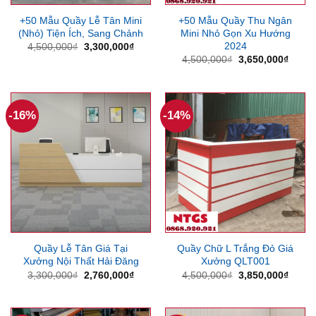
+50 Mẫu Quầy Lễ Tân Mini
+50 Mẫu Quầy Thu Ngân
(Nhỏ) Tiện Ích, Sang Chảnh
Mini Nhỏ Gọn Xu Hướng
2024
Giá
Giá
4,500,000
₫
3,300,000
₫
gốc
hiện
Giá
Giá
4,500,000
₫
3,650,000
₫
là:
tại
gốc
hiện
4,500,000₫.
là:
là:
tại
3,300,000₫.
4,500,000₫.
là:
3,650
-16%
-14%
Quầy Lễ Tân Giá Tại
Quầy Chữ L Trắng Đỏ Giá
Xưởng Nội Thất Hải Đăng
Xưởng QLT001
Giá
Giá
Giá
Giá
3,300,000
₫
2,760,000
₫
4,500,000
₫
3,850,000
₫
gốc
hiện
gốc
hiện
là:
tại
là:
tại
3,300,000₫.
là:
4,500,000₫.
là:
2,760,000₫.
3,850