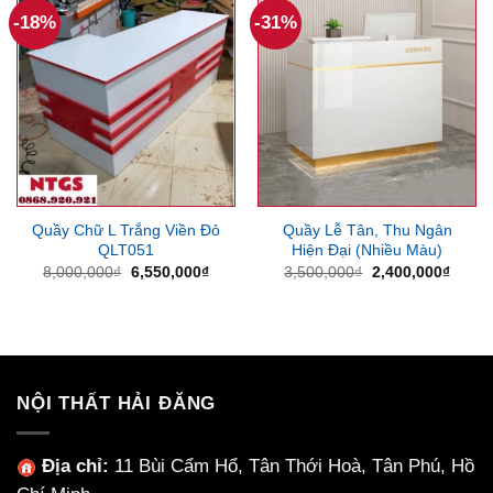
-18%
-31%
Quầy Chữ L Trắng Viền Đỏ
Quầy Lễ Tân, Thu Ngân
QLT051
Hiện Đại (Nhiều Màu)
Giá
Giá
Giá
Giá
8,000,000
₫
6,550,000
₫
3,500,000
₫
2,400,000
₫
gốc
hiện
gốc
hiện
là:
tại
là:
tại
8,000,000₫.
là:
3,500,000₫.
là:
6,550,000₫.
2,400
NỘI THẤT HẢI ĐĂNG
Địa chỉ:
11 Bùi Cẩm Hổ, Tân Thới Hoà, Tân Phú, Hồ