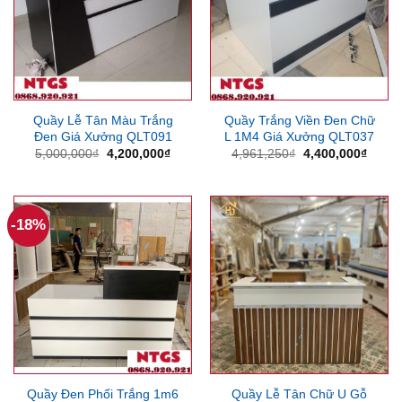
Quầy Lễ Tân Màu Trắng
Quầy Trắng Viền Đen Chữ
Đen Giá Xưởng QLT091
L 1M4 Giá Xưởng QLT037
Giá
Giá
Giá
Giá
5,000,000
₫
4,200,000
₫
4,961,250
₫
4,400,000
₫
gốc
hiện
gốc
hiện
là:
tại
là:
tại
5,000,000₫.
là:
4,961,250₫.
là:
4,200,000₫.
4,400
-18%
Quầy Đen Phối Trắng 1m6
Quầy Lễ Tân Chữ U Gỗ