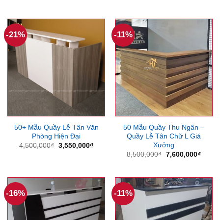
là:
tại
gốc
hiện
6,000,000₫.
là:
là:
tại
5,250
12,000,000₫.
là:
8,850,000₫.
-21%
-11%
50+ Mẫu Quầy Lễ Tân Văn
50 Mẫu Quầy Thu Ngân –
Phòng Hiện Đại
Quầy Lễ Tân Chữ L Giá
Xưởng
Giá
Giá
4,500,000
₫
3,550,000
₫
gốc
hiện
Giá
Giá
8,500,000
₫
7,600,000
₫
là:
tại
gốc
hiện
4,500,000₫.
là:
là:
tại
3,550,000₫.
8,500,000₫.
là:
7,600
-16%
-11%