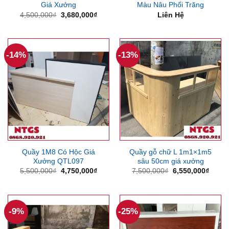
Giá Xưởng
Màu Nâu Phối Trăng
Giá
Giá
4,500,000
₫
3,680,000
₫
Liên Hệ
gốc
hiện
là:
tại
4,500,000₫.
là:
3,680,000₫.
-14%
-13%
Quầy 1M8 Có Hộc Giá
Quầy gỗ chữ L 1m1×1m5
Xưởng QTL097
sâu 50cm giá xưởng
Giá
Giá
Giá
Giá
5,500,000
₫
4,750,000
₫
7,500,000
₫
6,550,000
₫
gốc
hiện
gốc
hiện
là:
tại
là:
tại
5,500,000₫.
là:
7,500,000₫.
là:
4,750,000₫.
6,550
-9%
-25%