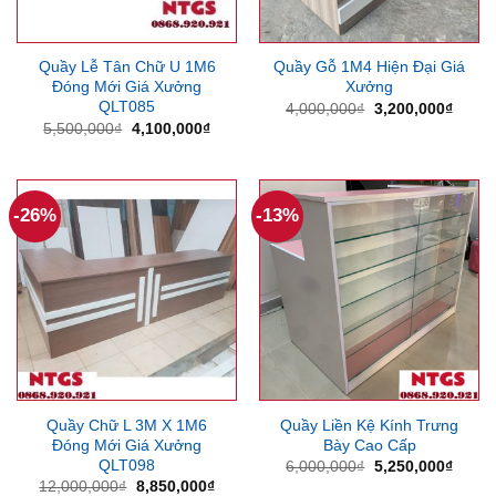
Quầy Lễ Tân Chữ U 1M6
Quầy Gỗ 1M4 Hiện Đại Giá
Đóng Mới Giá Xưởng
Xưởng
QLT085
Giá
Giá
4,000,000
₫
3,200,000
₫
gốc
hiện
Giá
Giá
5,500,000
₫
4,100,000
₫
là:
tại
gốc
hiện
4,000,000₫.
là:
là:
tại
3,200
5,500,000₫.
là:
4,100,000₫.
-26%
-13%
Quầy Chữ L 3M X 1M6
Quầy Liền Kệ Kính Trưng
Đóng Mới Giá Xưởng
Bày Cao Cấp
QLT098
Giá
Giá
6,000,000
₫
5,250,000
₫
gốc
hiện
Giá
Giá
12,000,000
₫
8,850,000
₫