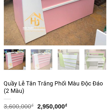
Quầy Lễ Tân Trắng Phối Màu Độc Đáo
(2 Màu)
Giá
Giá
3,600,000
₫
2,950,000
₫