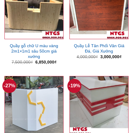
Quầy gỗ chữ U màu vàng
Quầy Lễ Tân Phối Vân Giả
2m1×1m1 sâu 50cm giá
Đá, Giá Xưởng
xưởng
Giá
Giá
4,000,000
₫
3,000,000
₫
gốc
hiện
Giá
Giá
7,500,000
₫
6,850,000
₫
là:
tại
gốc
hiện
4,000,000₫.
là:
là:
tại
3,000
7,500,000₫.
là:
6,850,000₫.
-27%
-19%