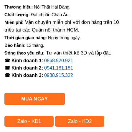
gốc
hiện
Thương hiệu
: Nội Thất Hải Đăng.
là:
tại
Chất lượng
: Đạt chuẩn Châu Âu.
3,600,000₫.
là:
: Vận chuyển miễn phí với đơn hàng trên 10
Miễn phí
2,950,000₫.
triệu tại các Quận nội thành HCM.
Thời gian giao hàng
: Ngay trong ngày.
Bảo hành
: 12 tháng.
: Tư vấn thiết kế 3D và lắp đặt.
Đóng theo yêu cầu
☎ Kinh doanh 1:
0868.920.921
☎ Kinh doanh 2:
0941.181.181
☎ Kinh doanh 3:
0938.915.322
MUA NGAY
Zalo - KD1
Zalo - KD2