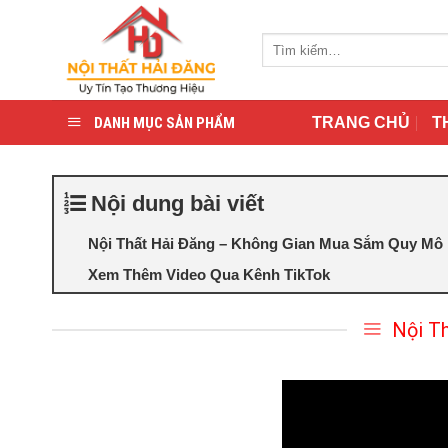
Skip
to
Tìm
content
kiếm:
DANH MỤC SẢN PHẨM
TRANG CHỦ
T
Nội dung bài viết
Nội Thất Hải Đăng – Không Gian Mua Sắm Quy Mô 
Xem Thêm Video Qua Kênh TikTok
Nội T