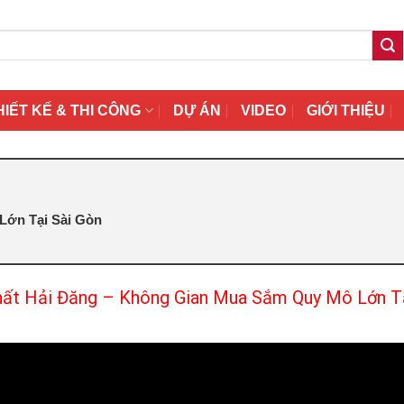
HIẾT KẾ & THI CÔNG
DỰ ÁN
VIDEO
GIỚI THIỆU
Lớn Tại Sài Gòn
hất Hải Đăng – Không Gian Mua Sắm Quy Mô Lớn Tạ