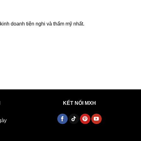
inh doanh tiện nghi và thẩm mỹ nhất.
H
KẾT NỐI MXH
gày