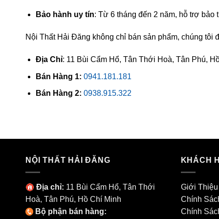
Bảo hành uy tín
: Từ 6 tháng đến 2 năm, hỗ trợ bảo tr
Nội Thất Hải Đăng không chỉ bán sản phẩm, chúng tôi đ
Địa Chỉ
: 11 Bùi Cẩm Hổ, Tân Thới Hoà, Tân Phú, Hồ
Bán Hàng 1:
0941.181.181
Bán Hàng 2:
0938.915.322
NỘI THẤT HẢI ĐĂNG
KHÁCH 
Địa chỉ:
11 Bùi Cẩm Hổ, Tân Thới
Giới Thiệu
Hoà, Tân Phú, Hồ Chí Minh
Chính Sác
Bộ phận bán hàng:
Chính Sác