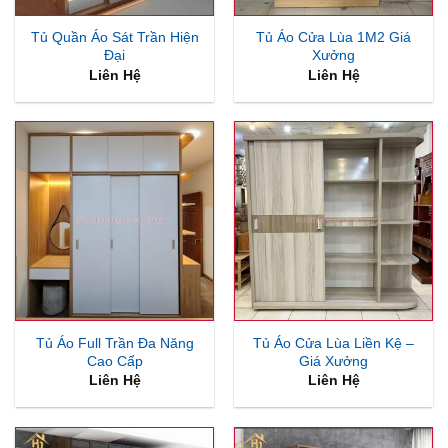
Tủ Quần Áo Sát Trần Hiện
Tủ Áo Cửa Lùa 1M2 Giá
Đại
Xưởng
Liên Hệ
Liên Hệ
Tủ Áo Full Trần Đa Năng
Tủ Áo Cửa Lùa Liền Kệ –
Cao Cấp
Giá Xưởng
Liên Hệ
Liên Hệ