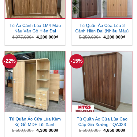
Tủ Áo Cánh Lùa 1M4 Màu
Tủ Quần Áo Cửa Lùa 3
Nâu Vân Gỗ Hiện Đại
Cánh Hiện Đại (Nhiều Màu)
Giá
Giá
Giá
Giá
4,977,000
₫
4,200,000
₫
5,250,000
₫
4,200,000
₫
gốc
hiện
gốc
hiện
là:
tại
là:
tại
4,977,000₫.
là:
5,250,000₫.
là:
4,200,000₫.
4,200
-22%
-15%
Tủ Quần Áo Cửa Lùa Kèm
Tủ Quần Áo Cửa Lùa Cao
Kệ Gỗ MDF Lõi Xanh
Cấp Giá Xưởng TQA028
Giá
Giá
Giá
Giá
5,500,000
₫
4,300,000
₫
5,500,000
₫
4,650,000
₫
gốc
hiện
gốc
hiện