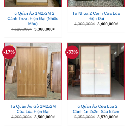
Tủ Quần Áo 1M2x2M 2
Tủ Nhựa 2 Cánh Cửa Lùa
Cánh Trượt Hiện Đại (Nhiều
Hiện Đại
Màu)
Giá
Giá
4,000,000
₫
3,400,000
₫
gốc
hiện
Giá
Giá
4,620,000
₫
3,360,000
₫
là:
tại
gốc
hiện
4,000,000₫.
là:
là:
tại
3,400
4,620,000₫.
là:
3,360,000₫.
-17%
-33%
Tủ Quần Áo Gỗ 1M2x2M
Tủ Quần Áo Cửa Lùa 2
Cửa Lùa Hiện Đại
Cánh 1m2x2m Sâu 52cm
Giá
Giá
Giá
Giá
4,200,000
₫
3,500,000
₫
5,355,000
₫
3,570,000
₫
gốc
hiện
gốc
hiện
là:
tại
là:
tại
4,200,000₫.
là:
5,355,000₫.
là: