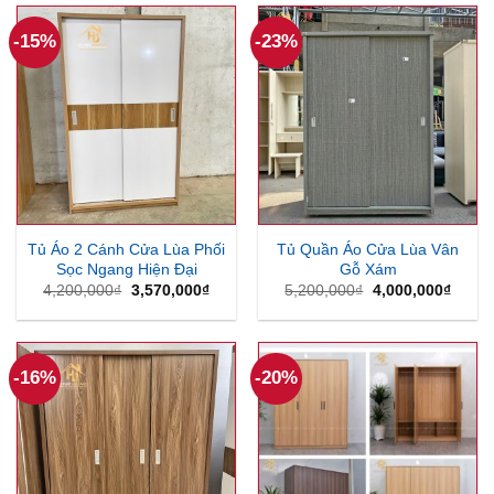
3,500,000₫.
3,570
-15%
-23%
Tủ Áo 2 Cánh Cửa Lùa Phối
Tủ Quần Áo Cửa Lùa Vân
Sọc Ngang Hiện Đại
Gỗ Xám
Giá
Giá
Giá
Giá
4,200,000
₫
3,570,000
₫
5,200,000
₫
4,000,000
₫
gốc
hiện
gốc
hiện
là:
tại
là:
tại
4,200,000₫.
là:
5,200,000₫.
là:
3,570,000₫.
4,000
-16%
-20%