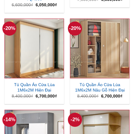
gốc
hiện
Giá
Giá
6,600,000
₫
6,050,000
₫
là:
tại
gốc
hiện
7,600,000₫.
là:
là:
tại
6,650
6,600,000₫.
là:
6,050,000₫.
-20%
-20%
Tủ Quần Áo Cửa Lùa
Tủ Quần Áo Cửa Lùa
1M6x2M Hiện Đại
1M6x2M Nâu Gỗ Hiện Đại
Giá
Giá
Giá
Giá
8,400,000
₫
6,700,000
₫
8,400,000
₫
6,700,000
₫
gốc
hiện
gốc
hiện
là:
tại
là:
tại
8,400,000₫.
là:
8,400,000₫.
là:
6,700,000₫.
6,700
-14%
-2%