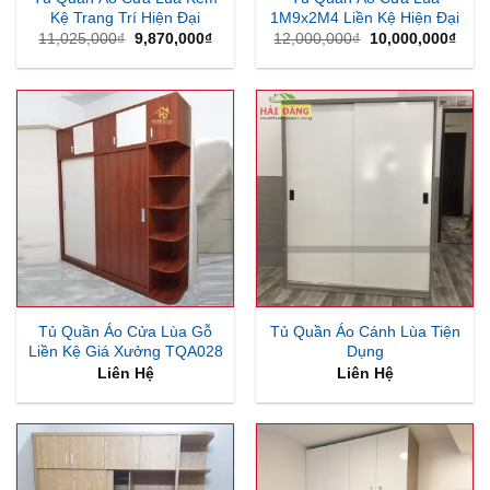
Kệ Trang Trí Hiện Đại
1M9x2M4 Liền Kệ Hiện Đại
Giá
Giá
Giá
Giá
11,025,000
₫
9,870,000
₫
12,000,000
₫
10,000,000
₫
gốc
hiện
gốc
hiện
là:
tại
là:
tại
11,025,000₫.
là:
12,000,000₫.
là:
9,870,000₫.
10,0
Tủ Quần Áo Cửa Lùa Gỗ
Tủ Quần Áo Cánh Lùa Tiện
Liền Kệ Giá Xưởng TQA028
Dụng
Liên Hệ
Liên Hệ