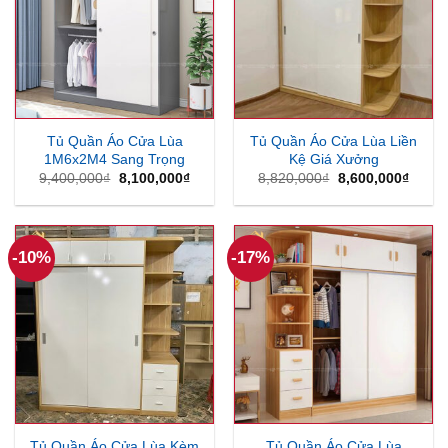
Tủ Quần Áo Cửa Lùa
Tủ Quần Áo Cửa Lùa Liền
1M6x2M4 Sang Trọng
Kệ Giá Xưởng
Giá
Giá
Giá
Giá
9,400,000
₫
8,100,000
₫
8,820,000
₫
8,600,000
₫
gốc
hiện
gốc
hiện
là:
tại
là:
tại
9,400,000₫.
là:
8,820,000₫.
là:
8,100,000₫.
8,600
-10%
-17%
Tủ Quần Áo Cửa Lùa Kèm
Tủ Quần Áo Cửa Lùa