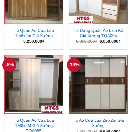
Tủ Quần Áo Cửa Lùa
Tủ Đựng Quần Áo Liền Kệ
1m8x2m Giá Xưởng
Giá Xưởng TQA004
Giá
Giá
5,250,000
₫
6,800,000
₫
6,050,000
₫
gốc
hiện
là:
tại
6,800,000₫.
là:
6,050
-8%
-13%
Tủ Quần Áo Cửa Lùa
Tủ Áo Cửa Lùa 2mx2m Giá
1M8x2M Giá Xưởng
Xưởng
TQA085
Giá
Giá
7,600,000
₫
6,650,000
₫