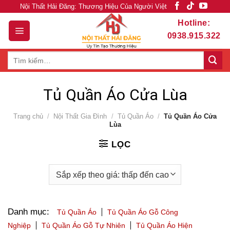
Skip
Nội Thất Hải Đăng: Thương Hiệu Của Người Việt
to
Hotline:
content
0938.915.322
Tìm
kiếm:
Tủ Quần Áo Cửa Lùa
Trang chủ
/
Nội Thất Gia Đình
/
Tủ Quần Áo
/
Tủ Quần Áo Cửa
Lùa
LỌC
Danh mục:
Tủ Quần Áo
Tủ Quần Áo Gỗ Công
Nghiệp
Tủ Quần Áo Gỗ Tự Nhiên
Tủ Quần Áo Hiện