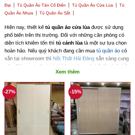
Đại
Tủ Quần Áo Tân Cổ Điển
Tủ Quần Áo Cửa Lùa
Tủ
Quần Áo Nhựa
Tủ Quần Áo Sắt
Hiện nay, thiết kế
tủ quần áo cửa lùa
được sử dụng
phổ biến trên thị trường. Đối với những căn phòng có
diện tích khiêm tốn thì
tủ cánh lùa
là một sự lựa chọn
hoàn hảo.
Nếu quý khách đang cần mua
tủ quần áo
có
sẵn tại showroom thì
Nội Thất Hải Đăng
sẵn sàng cung
cấp. Bên cạnh đó, khách hàng cũng có thể đặt thiết kế
Xem thêm
và thi công tại xưởng của chúng tôi.
-27%
-15%