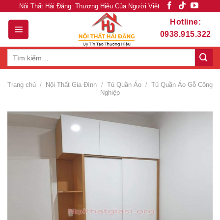
Skip
Nội Thất Hải Đăng: Thương Hiệu Của Người Việt
to
Hotline:
content
0938.915.322
Tìm
kiếm:
Trang chủ
/
Nội Thất Gia Đình
/
Tủ Quần Áo
/
Tủ Quần Áo Gỗ Công
Nghiệp