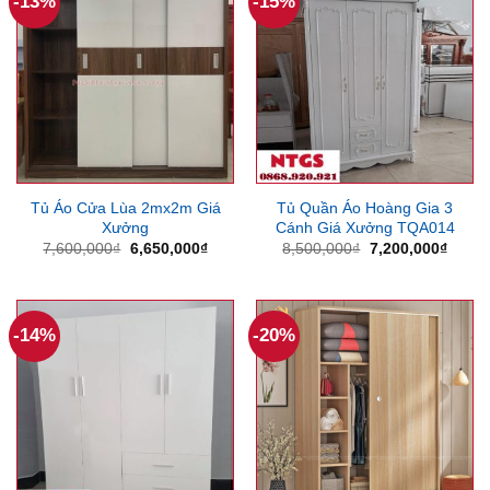
-13%
-15%
Tủ Áo Cửa Lùa 2mx2m Giá
Tủ Quần Áo Hoàng Gia 3
Xưởng
Cánh Giá Xưởng TQA014
Giá
Giá
Giá
Giá
7,600,000
₫
6,650,000
₫
8,500,000
₫
7,200,000
₫
gốc
hiện
gốc
hiện
là:
tại
là:
tại
7,600,000₫.
là:
8,500,000₫.
là:
6,650,000₫.
7,200
-14%
-20%