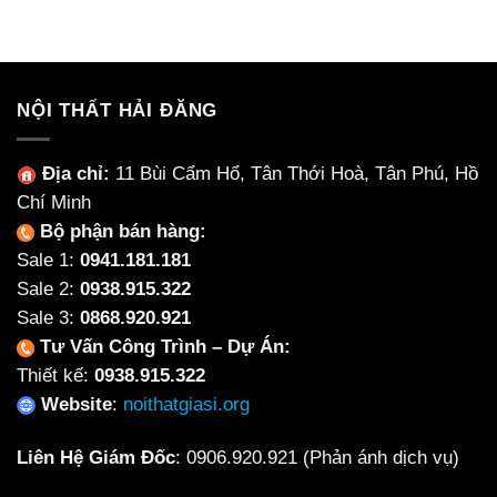
là:
tại
8,400,000₫.
là:
6,700,000₫.
NỘI THẤT HẢI ĐĂNG
Địa chỉ:
11 Bùi Cẩm Hổ, Tân Thới Hoà, Tân Phú, Hồ
Chí Minh
Bộ phận bán hàng:
Sale 1:
0941.181.181
Sale 2:
0938.915.322
Sale 3:
0868.920.921
Tư Vấn Công Trình – Dự Án:
Thiết kế:
0938.915.322
Website
:
noithatgiasi.org
Liên Hệ Giám Đốc
:
0906.920.921
(Phản ánh dịch vụ)