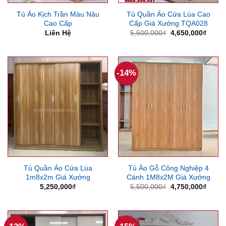
Tủ Áo Kịch Trần Màu Nâu
Tủ Quần Áo Cửa Lùa Cao
Cao Cấp
Cấp Giá Xưởng TQA028
Giá
Giá
Liên Hệ
5,500,000
₫
4,650,000
₫
gốc
hiện
là:
tại
5,500,000₫.
là:
4,650
-14%
Tủ Quần Áo Cửa Lùa
Tủ Áo Gỗ Công Nghiệp 4
1m8x2m Giá Xưởng
Cánh 1M8x2M Giá Xưởng
Giá
Giá
5,250,000
₫
5,500,000
₫
4,750,000
₫
gốc
hiện
là:
tại
5,500,000₫.
là:
4,750