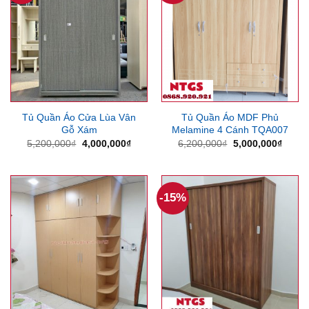
Tủ Quần Áo Cửa Lùa Vân
Tủ Quần Áo MDF Phủ
Gỗ Xám
Melamine 4 Cánh TQA007
Giá
Giá
Giá
Giá
5,200,000
₫
4,000,000
₫
6,200,000
₫
5,000,000
₫
gốc
hiện
gốc
hiện
là:
tại
là:
tại
5,200,000₫.
là:
6,200,000₫.
là:
4,000,000₫.
5,000
-15%