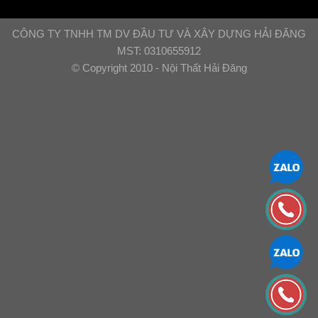
CÔNG TY TNHH TM DV ĐẦU TƯ VÀ XÂY DỰNG HẢI ĐĂNG
MST: 0310655912
© Copyright 2010 - Nội Thất Hải Đăng