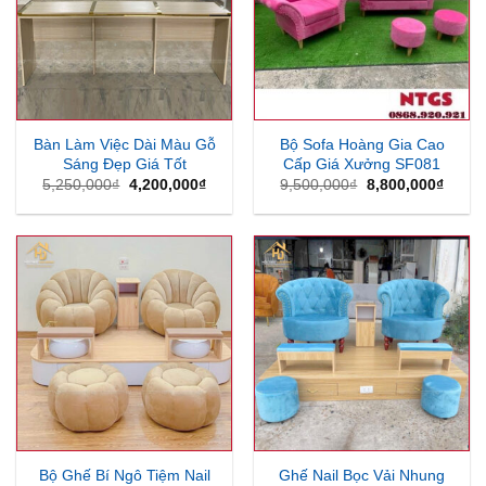
Bàn Làm Việc Dài Màu Gỗ
Bộ Sofa Hoàng Gia Cao
Sáng Đẹp Giá Tốt
Cấp Giá Xưởng SF081
Giá
Giá
Giá
Giá
5,250,000
₫
4,200,000
₫
9,500,000
₫
8,800,000
₫
gốc
hiện
gốc
hiện
là:
tại
là:
tại
5,250,000₫.
là:
9,500,000₫.
là:
4,200,000₫.
8,800
Bộ Ghế Bí Ngô Tiệm Nail
Ghế Nail Bọc Vải Nhung