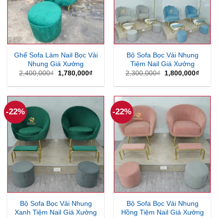
Ghế Sofa Làm Nail Bọc Vải
Bộ Sofa Bọc Vải Nhung
Nhung Giá Xưởng
Tiệm Nail Giá Xưởng
Giá
Giá
Giá
Giá
2,400,000
₫
1,780,000
₫
2,300,000
₫
1,800,000
₫
gốc
hiện
gốc
hiện
là:
tại
là:
tại
2,400,000₫.
là:
2,300,000₫.
là:
1,780,000₫.
1,800
-22%
-22%
Bộ Sofa Bọc Vải Nhung
Bộ Sofa Bọc Vải Nhung
Xanh Tiệm Nail Giá Xưởng
Hồng Tiệm Nail Giá Xưởng