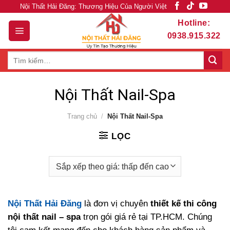
Skip
Nội Thất Hải Đăng: Thương Hiệu Của Người Việt
to
Hotline:
content
0938.915.322
Tìm
kiếm:
Nội Thất Nail-Spa
Trang chủ
/
Nội Thất Nail-Spa
LỌC
Nội Thất Hải Đăng
là đơn vị chuyên
thiết kế thi công
nội thất nail – spa
trọn gói giá rẻ tại TP.HCM. Chúng