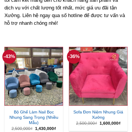
tôi cam kết mang đến cho khách hàng sản phẩm và
dịch vụ với chất lượng tốt nhất, mức giá ưu đãi tận
Xưởng. Liên hệ ngay qua số hotline để được tư vấn và
hỗ trợ nhanh chóng nhé!
-43%
-36%
Bộ Ghế Làm Nail Bọc
Sofa Đơn Niệm Nhung Giá
Nhung Sang Trọng (Nhiều
Xưởng
Mẫu)
Giá
Giá
2,500,000
₫
1,600,000
₫
gốc
hiện
Giá
Giá
2,500,000
₫
1,430,000
₫
là:
tại