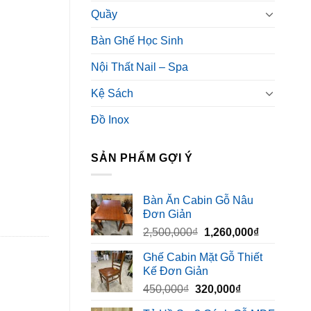
Quầy
Bàn Ghế Học Sinh
Nội Thất Nail – Spa
Kệ Sách
Đồ Inox
SẢN PHẨM GỢI Ý
Bàn Ăn Cabin Gỗ Nâu
Đơn Giản
Giá
Giá
2,500,000
₫
1,260,000
₫
gốc
hiện
Ghế Cabin Mặt Gỗ Thiết
là:
tại
Kế Đơn Giản
2,500,000₫.
là:
Giá
Giá
450,000
₫
320,000
₫
1,260,000₫
gốc
hiện