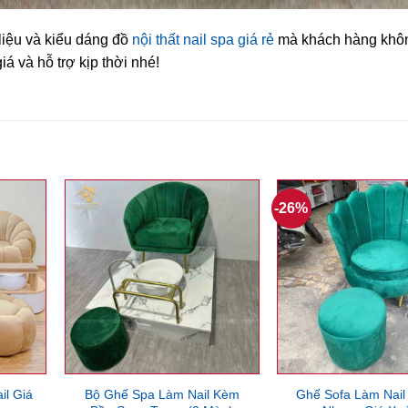
liệu và kiểu dáng đồ
nội thất nail spa giá rẻ
mà khách hàng khôn
á và hỗ trợ kịp thời nhé!
-26%
il Giá
Bộ Ghế Spa Làm Nail Kèm
Ghế Sofa Làm Nail