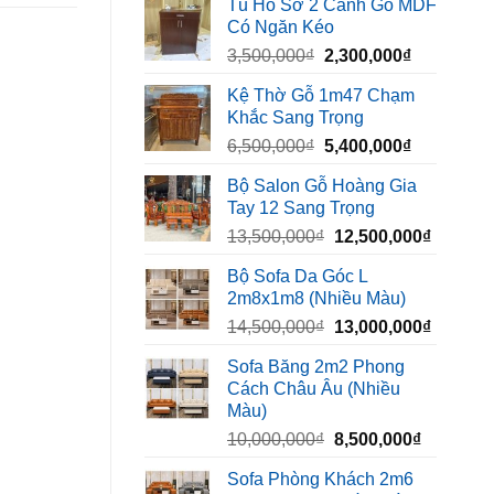
Tủ Hồ Sơ 2 Cánh Gỗ MDF
là:
tại
Có Ngăn Kéo
450,000₫.
là:
Giá
Giá
3,500,000
₫
2,300,000
₫
320,000₫.
gốc
hiện
Kệ Thờ Gỗ 1m47 Chạm
là:
tại
Khắc Sang Trọng
3,500,000₫.
là:
Giá
Giá
6,500,000
₫
5,400,000
₫
2,300,000₫
gốc
hiện
Bộ Salon Gỗ Hoàng Gia
là:
tại
Tay 12 Sang Trọng
6,500,000₫.
là:
Giá
Giá
13,500,000
₫
12,500,000
₫
5,400,000₫
gốc
hiện
Bộ Sofa Da Góc L
là:
tại
2m8x1m8 (Nhiều Màu)
13,500,000₫.
là:
Giá
Giá
14,500,000
₫
13,000,000
₫
12,500,
gốc
hiện
Sofa Băng 2m2 Phong
là:
tại
Cách Châu Âu (Nhiều
14,500,000₫.
là:
Màu)
13,000,
Giá
Giá
10,000,000
₫
8,500,000
₫
gốc
hiện
Sofa Phòng Khách 2m6
là:
tại