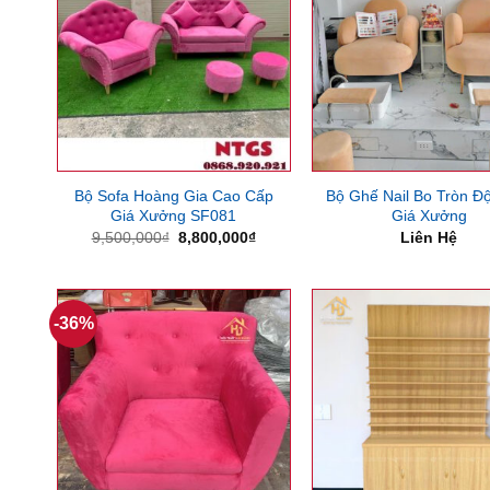
Bộ Sofa Hoàng Gia Cao Cấp
Bộ Ghế Nail Bo Tròn Đ
Giá Xưởng SF081
Giá Xưởng
Giá
Giá
9,500,000
₫
8,800,000
₫
Liên Hệ
gốc
hiện
là:
tại
9,500,000₫.
là:
8,800,000₫.
-36%