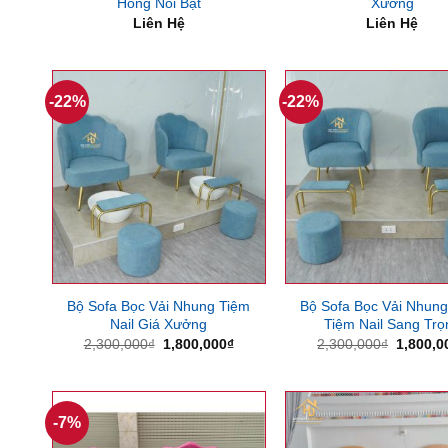
Hồng Nổi Bật
Xưởng
Liên Hệ
Liên Hệ
-22%
-22%
Bộ Sofa Bọc Vải Nhung Tiệm
Bộ Sofa Bọc Vải Nhun
Nail Giá Xưởng
Tiệm Nail Sang Trọ
Giá
Giá
Giá
2,300,000
₫
1,800,000
₫
2,300,000
₫
1,800,0
gốc
hiện
gốc
là:
tại
là:
2,300,000₫.
là:
2,300,0
1,800,000₫.
-7%