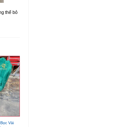
g thể bỏ
 Bọc Vải