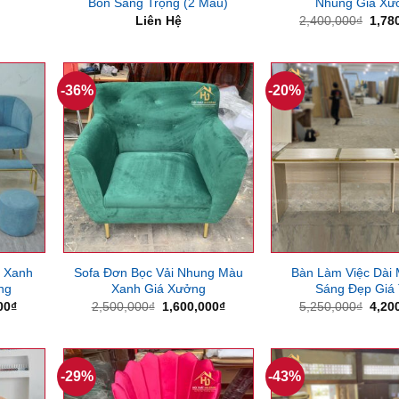
Bồn Sang Trọng (2 Màu)
Nhung Giá Xư
Giá
Liên Hệ
2,400,000
₫
1,78
gốc
là:
2,40
-36%
-20%
g Xanh
Sofa Đơn Bọc Vải Nhung Màu
Bàn Làm Việc Dài
ng
Xanh Giá Xưởng
Sáng Đẹp Giá 
Giá
Giá
Giá
Giá
00
₫
2,500,000
₫
1,600,000
₫
5,250,000
₫
4,20
hiện
gốc
hiện
gốc
tại
là:
tại
là:
00₫.
là:
2,500,000₫.
là:
5,25
1,800,000₫.
1,600,000₫.
-29%
-43%