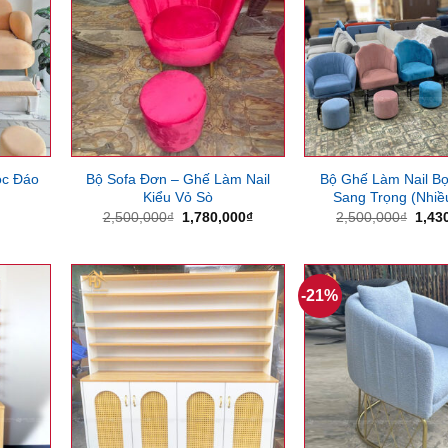
ộc Đáo
Bộ Sofa Đơn – Ghế Làm Nail
Bộ Ghế Làm Nail B
Kiểu Vỏ Sò
Sang Trọng (Nhiề
Giá
Giá
Giá
2,500,000
₫
1,780,000
₫
2,500,000
₫
1,43
gốc
hiện
gốc
là:
tại
là:
2,500,000₫.
là:
2,50
1,780,000₫.
-21%