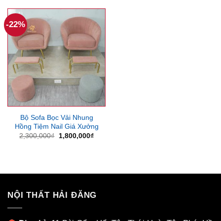
2,300,000₫.
là:
5,250,000₫.
là:
1,800,000₫.
4,200
-22%
Bộ Sofa Bọc Vải Nhung
Hồng Tiệm Nail Giá Xưởng
Giá
Giá
2,300,000
₫
1,800,000
₫
gốc
hiện
là:
tại
2,300,000₫.
là:
1,800,000₫.
NỘI THẤT HẢI ĐĂNG