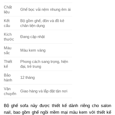
Chất
Ghế bọc vải nệm nhung êm ái
liệu
Kết
Bộ gồm ghế, đôn và đồ kê
cấu
chân tiện dụng
Kích
Đang cập nhật
thước
Màu
Màu kem vàng
sắc
Thiết
Phong cách sang trọng, hiện
kế
đại, trẻ trung
Bảo
12 tháng
hành
Vận
Giao hàng và lắp đặt tận nơi
chuyển
Bộ ghế sofa này được thiết kế dành riêng cho salon
nail, bao gồm ghế ngồi mềm mại màu kem với thiết kế