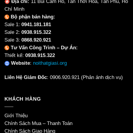
Địa chỉ:
11 Bùi Cẩm Hổ, Tân Thới Hoà, Tân Phú, Hồ
Chí Minh
Bộ phận bán hàng:
Sale 1:
0941.181.181
Sale 2:
0938.915.322
Sale 3:
0868.920.921
Tư Vấn Công Trình – Dự Án:
Thiết kế:
0938.915.322
Website
:
noithatgiasi.org
Liên Hệ Giám Đốc
:
0906.920.921
(Phản ánh dịch vụ)
KHÁCH HÀNG
Giới Thiệu
Chính Sách Mua – Thanh Toán
Chính Sách Giao Hàng