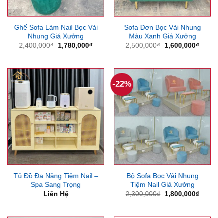
Ghế Sofa Làm Nail Bọc Vải
Sofa Đơn Bọc Vải Nhung
Nhung Giá Xưởng
Màu Xanh Giá Xưởng
Giá
Giá
Giá
Giá
2,400,000
₫
1,780,000
₫
2,500,000
₫
1,600,000
₫
gốc
hiện
gốc
hiện
là:
tại
là:
tại
2,400,000₫.
là:
2,500,000₫.
là:
1,780,000₫.
1,600
-22%
Tủ Đồ Đa Năng Tiệm Nail –
Bộ Sofa Bọc Vải Nhung
Spa Sang Trọng
Tiệm Nail Giá Xưởng
Giá
Giá
Liên Hệ
2,300,000
₫
1,800,000
₫
gốc
hiện
là:
tại
2,300,000₫.
là: