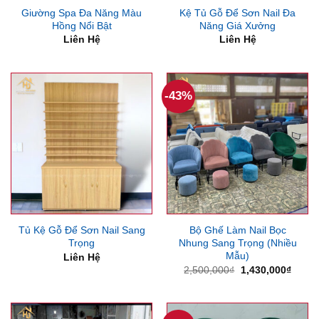
Giường Spa Đa Năng Màu
Kệ Tủ Gỗ Để Sơn Nail Đa
Hồng Nổi Bật
Năng Giá Xưởng
Liên Hệ
Liên Hệ
-43%
Tủ Kệ Gỗ Để Sơn Nail Sang
Bộ Ghế Làm Nail Bọc
Trọng
Nhung Sang Trọng (Nhiều
Mẫu)
Liên Hệ
Giá
Giá
2,500,000
₫
1,430,000
₫
gốc
hiện
là:
tại
2,500,000₫.
là:
1,430