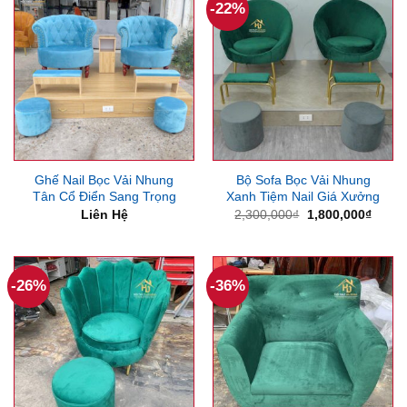
-22%
Ghế Nail Bọc Vải Nhung
Bộ Sofa Bọc Vải Nhung
Tân Cổ Điển Sang Trọng
Xanh Tiệm Nail Giá Xưởng
Giá
Giá
Liên Hệ
2,300,000
₫
1,800,000
₫
gốc
hiện
là:
tại
2,300,000₫.
là:
1,800
-26%
-36%