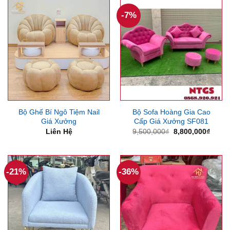
1,800
-7%
Bộ Ghế Bí Ngô Tiệm Nail
Bộ Sofa Hoàng Gia Cao
Giá Xưởng
Cấp Giá Xưởng SF081
Giá
Giá
Liên Hệ
9,500,000
₫
8,800,000
₫
gốc
hiện
là:
tại
9,500,000₫.
là:
8,800
-21%
-36%