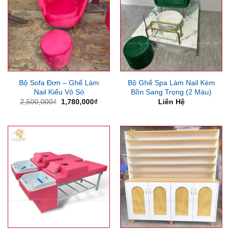
Bộ Sofa Đơn – Ghế Làm
Bộ Ghế Spa Làm Nail Kèm
Nail Kiểu Vỏ Sò
Bồn Sang Trọng (2 Màu)
Giá
Giá
2,500,000
₫
1,780,000
₫
Liên Hệ
gốc
hiện
là:
tại
2,500,000₫.
là:
1,780,000₫.