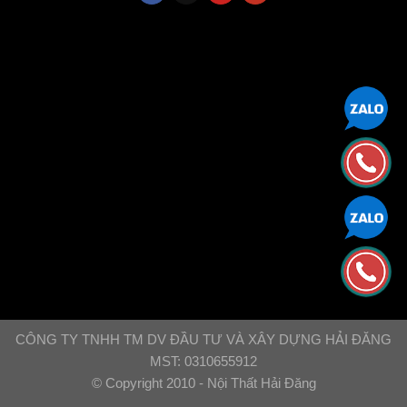
CÔNG TY TNHH TM DV ĐẦU TƯ VÀ XÂY DỰNG HẢI ĐĂNG
MST: 0310655912
© Copyright 2010 - Nội Thất Hải Đăng