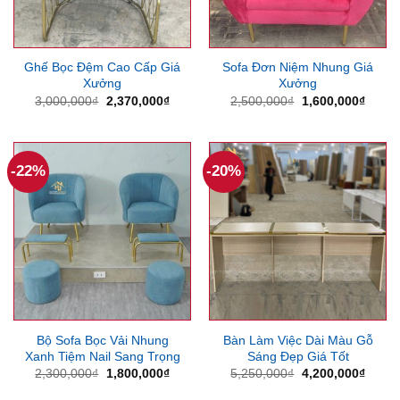
Ghế Bọc Đệm Cao Cấp Giá
Sofa Đơn Niệm Nhung Giá
Xưởng
Xưởng
Giá
Giá
Giá
Giá
3,000,000
₫
2,370,000
₫
2,500,000
₫
1,600,000
₫
gốc
hiện
gốc
hiện
là:
tại
là:
tại
3,000,000₫.
là:
2,500,000₫.
là:
2,370,000₫.
1,600
-22%
-20%
Bộ Sofa Bọc Vải Nhung
Bàn Làm Việc Dài Màu Gỗ
Xanh Tiệm Nail Sang Trọng
Sáng Đẹp Giá Tốt
Giá
Giá
Giá
Giá
2,300,000
₫
1,800,000
₫
5,250,000
₫
4,200,000
₫
gốc
hiện
gốc
hiện
là:
tại
là:
tại