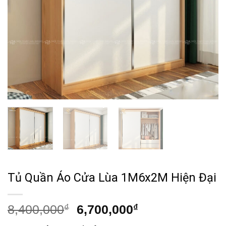
Tủ Quần Áo Cửa Lùa 1M6x2M Hiện Đại
Giá
Giá
8,400,000
₫
6,700,000
₫
gốc
hiện