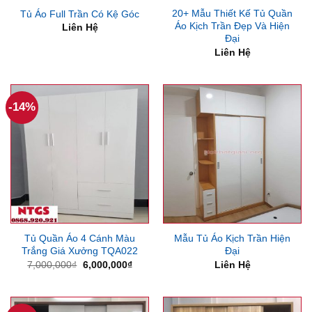
20+ Mẫu Thiết Kế Tủ Quần
Tủ Áo Full Trần Có Kệ Góc
Áo Kịch Trần Đẹp Và Hiện
Liên Hệ
Đại
Liên Hệ
-14%
Tủ Quần Áo 4 Cánh Màu
Mẫu Tủ Áo Kịch Trần Hiện
Trắng Giá Xưởng TQA022
Đại
Giá
Giá
7,000,000
₫
6,000,000
₫
Liên Hệ
gốc
hiện
là:
tại
7,000,000₫.
là:
6,000,000₫.