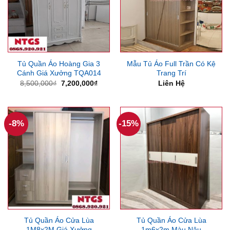
Tủ Quần Áo Hoàng Gia 3
Mẫu Tủ Áo Full Trần Có Kệ
Cánh Giá Xưởng TQA014
Trang Trí
Giá
Giá
8,500,000
₫
7,200,000
₫
Liên Hệ
gốc
hiện
là:
tại
8,500,000₫.
là:
7,200,000₫.
-8%
-15%
Tủ Quần Áo Cửa Lùa
Tủ Quần Áo Cửa Lùa
1M8x2M Giá Xưởng
1m6x2m Màu Nâu