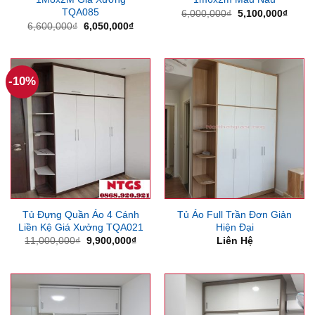
TQA085
Giá
Giá
6,000,000
₫
5,100,000
₫
gốc
hiện
Giá
Giá
6,600,000
₫
6,050,000
₫
là:
tại
gốc
hiện
6,000,000₫.
là:
là:
tại
5,100
6,600,000₫.
là:
6,050,000₫.
-10%
Tủ Đựng Quần Áo 4 Cánh
Tủ Áo Full Trần Đơn Giản
Liền Kệ Giá Xưởng TQA021
Hiện Đại
Giá
Giá
11,000,000
₫
9,900,000
₫
Liên Hệ
gốc
hiện
là:
tại
11,000,000₫.
là:
9,900,000₫.