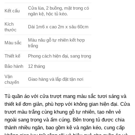
Cửa lùa, 2 buồng, mặt trong có
Kết cấu
ngăn kệ, hộc tủ kéo.
Kích
Dài 1m6 x cao 2m x sâu 60cm
thước
Màu nâu gỗ tự nhiên kết hợp
Màu sắc
trắng
Thiết kế
Phong cách hiện đại, sang trọng
Bảo hành
12 tháng
Vận
Giao hàng và lắp đặt tận nơi
chuyển
Tủ quần áo với cửa trượt mang màu sắc tươi sáng và
thiết kế đơn giản, phù hợp với không gian hiện đại. Cửa
trượt màu trắng cùng khung gỗ tự nhiên, tạo nên vẻ
ngoài sang trọng và ấm cúng. Bên trong tủ được chia
thành nhiều ngăn, bao gồm kệ và ngăn kéo, cung cấp