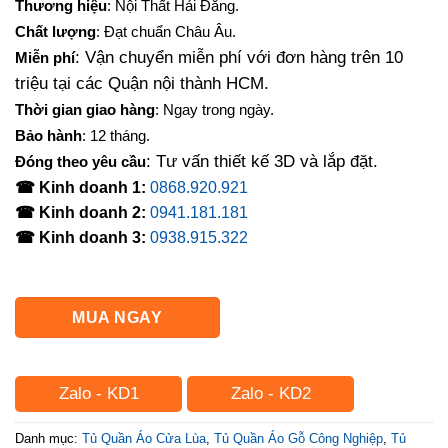
Thương hiệu
: Nội Thất Hải Đăng.
là:
tại
Chất lượng
: Đạt chuẩn Châu Âu.
8,400,000₫.
là:
: Vận chuyển miễn phí với đơn hàng trên 10
Miễn phí
6,700,000₫.
triệu tại các Quận nội thành HCM.
Thời gian giao hàng
: Ngay trong ngày.
Bảo hành
: 12 tháng.
: Tư vấn thiết kế 3D và lắp đặt.
Đóng theo yêu cầu
☎ Kinh doanh 1:
0868.920.921
☎ Kinh doanh 2:
0941.181.181
☎ Kinh doanh 3:
0938.915.322
MUA NGAY
Zalo - KD1
Zalo - KD2
Danh mục:
Tủ Quần Áo Cửa Lùa
,
Tủ Quần Áo Gỗ Công Nghiệp
,
Tủ