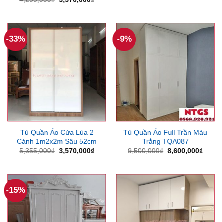
gốc
hiện
là:
tại
4,200,000₫.
là:
3,570,000₫.
-33%
-9%
Tủ Quần Áo Cửa Lùa 2
Tủ Quần Áo Full Trần Màu
Cánh 1m2x2m Sâu 52cm
Trắng TQA087
Giá
Giá
Giá
Giá
5,355,000
₫
3,570,000
₫
9,500,000
₫
8,600,000
₫
gốc
hiện
gốc
hiện
là:
tại
là:
tại
5,355,000₫.
là:
9,500,000₫.
là:
3,570,000₫.
8,600
-15%