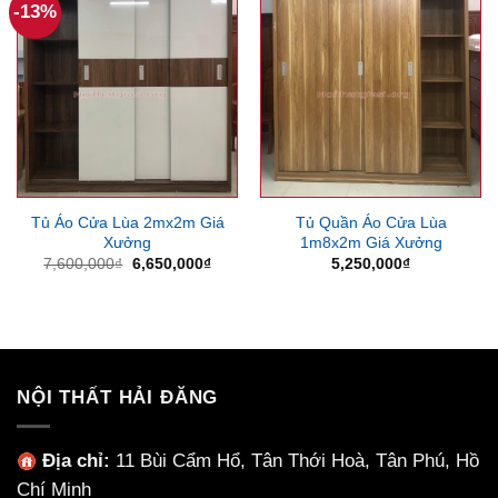
-13%
Tủ Áo Cửa Lùa 2mx2m Giá
Tủ Quần Áo Cửa Lùa
Xưởng
1m8x2m Giá Xưởng
Giá
Giá
7,600,000
₫
6,650,000
₫
5,250,000
₫
gốc
hiện
là:
tại
7,600,000₫.
là:
6,650,000₫.
NỘI THẤT HẢI ĐĂNG
Địa chỉ:
11 Bùi Cẩm Hổ, Tân Thới Hoà, Tân Phú, Hồ
Chí Minh