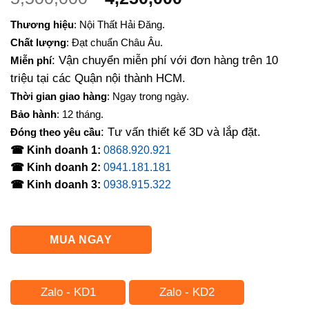
gốc
hiện
Thương hiệu
: Nội Thất Hải Đăng.
là:
tại
Chất lượng
: Đạt chuẩn Châu Âu.
5,500,000₫.
là:
: Vận chuyển miễn phí với đơn hàng trên 10
Miễn phí
4,250,000₫.
triệu tại các Quận nội thành HCM.
Thời gian giao hàng
: Ngay trong ngày.
Bảo hành
: 12 tháng.
: Tư vấn thiết kế 3D và lắp đặt.
Đóng theo yêu cầu
☎ Kinh doanh 1:
0868.920.921
☎ Kinh doanh 2:
0941.181.181
☎ Kinh doanh 3:
0938.915.322
MUA NGAY
Zalo - KD1
Zalo - KD2