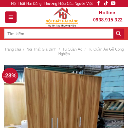
Skip
Nội Thất Hải Đăng: Thương Hiệu Của Người Việt
to
Hotline:
content
0938.915.322
Tìm
kiếm:
Trang chủ
/
Nội Thất Gia Đình
/
Tủ Quần Áo
/
Tủ Quần Áo Gỗ Công
Nghiệp
-23%