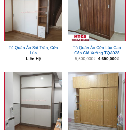
Tủ Quần Áo Sát Trần, Cửa
Tủ Quần Áo Cửa Lùa Cao
Lùa
Cấp Giá Xưởng TQA028
Giá
Giá
Liên Hệ
5,500,000
₫
4,650,000
₫
gốc
hiện
là:
tại
5,500,000₫.
là:
4,650