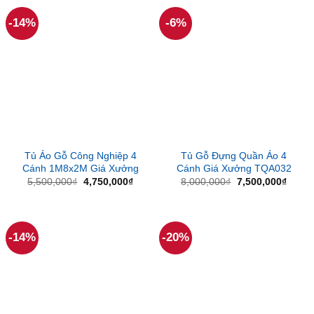
4,650,000₫.
-14%
-6%
Tủ Áo Gỗ Công Nghiệp 4
Tủ Gỗ Đựng Quần Áo 4
Cánh 1M8x2M Giá Xưởng
Cánh Giá Xưởng TQA032
Giá
Giá
Giá
Giá
5,500,000
₫
4,750,000
₫
8,000,000
₫
7,500,000
₫
gốc
hiện
gốc
hiện
là:
tại
là:
tại
5,500,000₫.
là:
8,000,000₫.
là:
4,750,000₫.
7,500
-14%
-20%