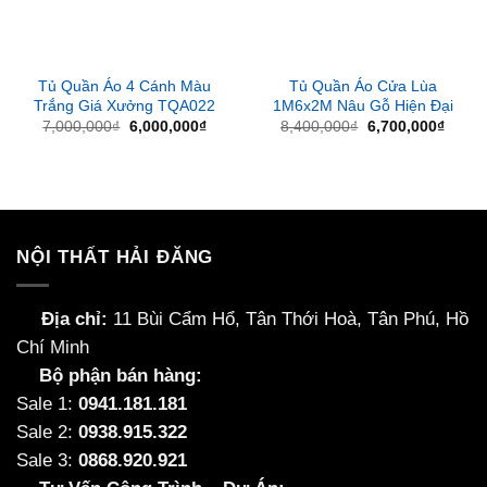
Tủ Quần Áo 4 Cánh Màu
Tủ Quần Áo Cửa Lùa
Trắng Giá Xưởng TQA022
1M6x2M Nâu Gỗ Hiện Đại
Giá
Giá
Giá
Giá
7,000,000
₫
6,000,000
₫
8,400,000
₫
6,700,000
₫
gốc
hiện
gốc
hiện
là:
tại
là:
tại
7,000,000₫.
là:
8,400,000₫.
là:
6,000,000₫.
6,700
NỘI THẤT HẢI ĐĂNG
Địa chỉ:
11 Bùi Cẩm Hổ, Tân Thới Hoà, Tân Phú, Hồ
Chí Minh
Bộ phận bán hàng:
Sale 1:
0941.181.181
Sale 2:
0938.915.322
Sale 3:
0868.920.921