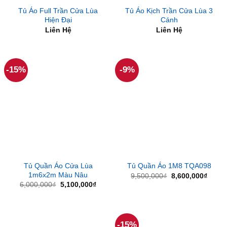
Tủ Áo Full Trần Cửa Lùa
Tủ Áo Kịch Trần Cửa Lùa 3
Hiện Đại
Cánh
Liên Hệ
Liên Hệ
-15%
-9%
Tủ Quần Áo Cửa Lùa
Tủ Quần Áo 1M8 TQA098
1m6x2m Màu Nâu
Giá
Giá
9,500,000
₫
8,600,000
₫
gốc
hiện
Giá
Giá
6,000,000
₫
5,100,000
₫
là:
tại
gốc
hiện
9,500,000₫.
là:
là:
tại
8,600
6,000,000₫.
là:
5,100,000₫.
-15%