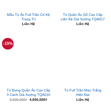
Mẫu Tủ Áo Full Trần Có Kệ
Tủ Quần Áo Gỗ Cao Cấp
Trang Trí
Liền Kệ Giá Xưởng TQA017
Liên Hệ
Liên Hệ
-15%
Tủ Đựng Quần Áo Cao Cấp
Tủ Full Trần Màu Trắng
3 Cánh Giá Xưởng TQA010
Hiện Đại
Giá
Giá
5,500,000
₫
4,650,000
₫
Liên Hệ
gốc
hiện
là:
tại
5,500,000₫.
là: