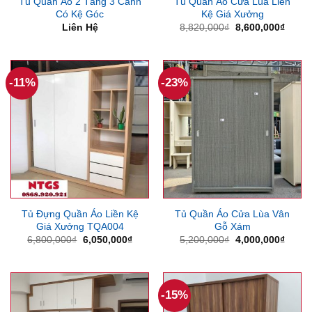
Tủ Quần Áo 2 Tầng 3 Cánh
Tủ Quần Áo Cửa Lùa Liền
Có Kệ Góc
Kệ Giá Xưởng
Giá
Giá
Liên Hệ
8,820,000
₫
8,600,000
₫
gốc
hiện
là:
tại
8,820,000₫.
là:
8,600
-11%
-23%
Tủ Đựng Quần Áo Liền Kệ
Tủ Quần Áo Cửa Lùa Vân
Giá Xưởng TQA004
Gỗ Xám
Giá
Giá
Giá
Giá
6,800,000
₫
6,050,000
₫
5,200,000
₫
4,000,000
₫
gốc
hiện
gốc
hiện
là:
tại
là:
tại
6,800,000₫.
là:
5,200,000₫.
là:
6,050,000₫.
4,000
-15%