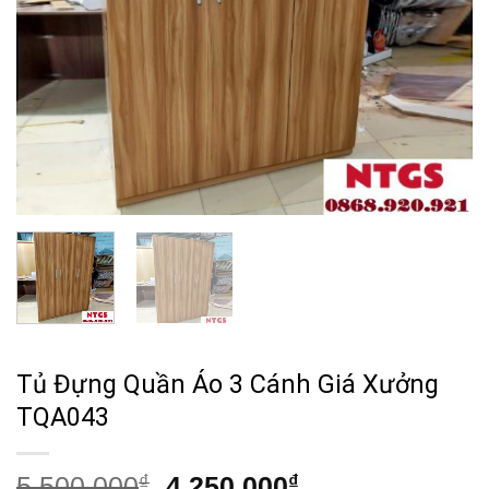
Tủ Đựng Quần Áo 3 Cánh Giá Xưởng
TQA043
Giá
Giá
5,500,000
₫
4,250,000
₫