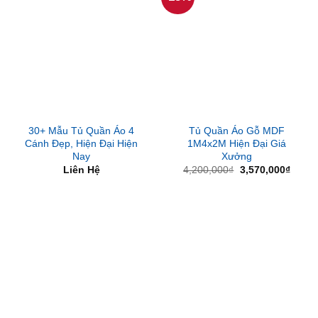
30+ Mẫu Tủ Quần Áo 4
Tủ Quần Áo Gỗ MDF
Cánh Đẹp, Hiện Đại Hiện
1M4x2M Hiện Đại Giá
Nay
Xưởng
Giá
Giá
Liên Hệ
4,200,000
₫
3,570,000
₫
gốc
hiện
là:
tại
4,200,000₫.
là:
3,570