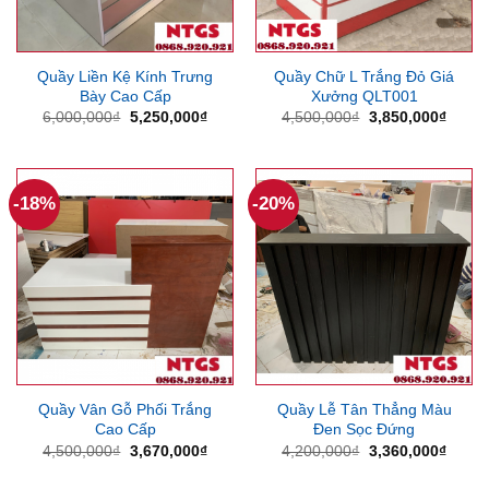
Quầy Liền Kệ Kính Trưng
Quầy Chữ L Trắng Đỏ Giá
Bày Cao Cấp
Xưởng QLT001
Giá
Giá
Giá
Giá
6,000,000
₫
5,250,000
₫
4,500,000
₫
3,850,000
₫
gốc
hiện
gốc
hiện
là:
tại
là:
tại
6,000,000₫.
là:
4,500,000₫.
là:
5,250,000₫.
3,850
-18%
-20%
Quầy Vân Gỗ Phối Trắng
Quầy Lễ Tân Thẳng Màu
Cao Cấp
Đen Sọc Đứng
Giá
Giá
Giá
Giá
4,500,000
₫
3,670,000
₫
4,200,000
₫
3,360,000
₫
gốc
hiện
gốc
hiện
là:
tại
là:
tại