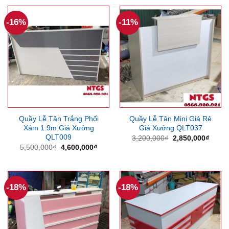
4,500,000₫.
là:
4,200,000₫.
là:
3,670,000₫.
3,360
-16%
-11%
Quầy Lễ Tân Trắng Phối
Quầy Lễ Tân Mini Giá Rẻ
Xám 1.9m Giá Xưởng
Giá Xưởng QLT037
QLT009
Giá
Giá
3,200,000
₫
2,850,000
₫
gốc
hiện
Giá
Giá
5,500,000
₫
4,600,000
₫
là:
tại
gốc
hiện
3,200,000₫.
là:
là:
tại
2,850
5,500,000₫.
là:
4,600,000₫.
-18%
-18%