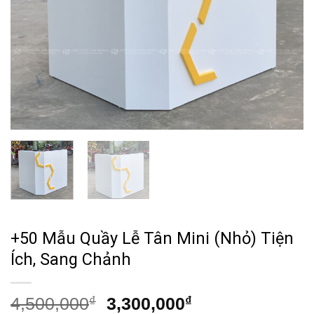
+50 Mẫu Quầy Lễ Tân Mini (Nhỏ) Tiện
Ích, Sang Chảnh
Giá
Giá
4,500,000
₫
3,300,000
₫