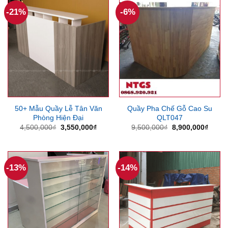
-21%
-6%
50+ Mẫu Quầy Lễ Tân Văn
Quầy Pha Chế Gỗ Cao Su
Phòng Hiện Đại
QLT047
Giá
Giá
Giá
Giá
4,500,000
₫
3,550,000
₫
9,500,000
₫
8,900,000
₫
gốc
hiện
gốc
hiện
là:
tại
là:
tại
4,500,000₫.
là:
9,500,000₫.
là:
3,550,000₫.
8,900
-13%
-14%