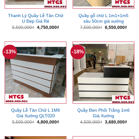
Thanh Lý Quầy Lễ Tân Chữ
Quầy gỗ chữ L 1m1×1m5
U Đẹp Giá Rẻ
sâu 50cm giá xưởng
Giá
Giá
Giá
Giá
5,500,000
₫
4,750,000
₫
7,500,000
₫
6,550,000
₫
gốc
hiện
gốc
hiện
là:
tại
là:
tại
5,500,000₫.
là:
7,500,000₫.
là:
4,750,000₫.
6,550
-13%
-18%
Quầy Lễ Tân Chữ L 1M8
Quầy Đen Phối Trắng 1m6
Giá Xưởng QLT020
Giá Xưởng
Giá
Giá
Giá
Giá
5,500,000
₫
4,800,000
₫
4,500,000
₫
3,680,000
₫
gốc
hiện
gốc
hiện
là:
tại
là:
tại
5,500,000₫.
là:
4,500,000₫.
là:
4,800,000₫.
3,680