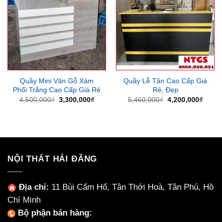
Quầy Mini Vân Gỗ Xám
Quầy Lễ Tân Cao Cấp Giá
Phối Trắng Cao Cấp Giá Rẻ
Rẻ, Đẹp
Giá
Giá
Giá
Giá
4,500,000
₫
3,300,000
₫
5,460,000
₫
4,200,000
₫
gốc
hiện
gốc
hiện
là:
tại
là:
tại
4,500,000₫.
là:
5,460,000₫.
là:
3,300,000₫.
4,200
NỘI THẤT HẢI ĐĂNG
Địa chỉ:
11 Bùi Cẩm Hổ, Tân Thới Hoà, Tân Phú, Hồ
Chí Minh
Bộ phận bán hàng: