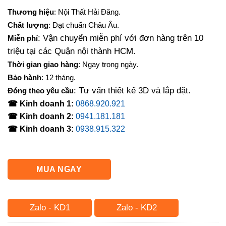
gốc
hiện
Thương hiệu
: Nội Thất Hải Đăng.
là:
tại
Chất lượng
: Đạt chuẩn Châu Âu.
4,500,000₫.
là:
: Vận chuyển miễn phí với đơn hàng trên 10
Miễn phí
3,300,000₫.
triệu tại các Quận nội thành HCM.
Thời gian giao hàng
: Ngay trong ngày.
Bảo hành
: 12 tháng.
: Tư vấn thiết kế 3D và lắp đặt.
Đóng theo yêu cầu
☎ Kinh doanh 1:
0868.920.921
☎ Kinh doanh 2:
0941.181.181
☎ Kinh doanh 3:
0938.915.322
MUA NGAY
Zalo - KD1
Zalo - KD2