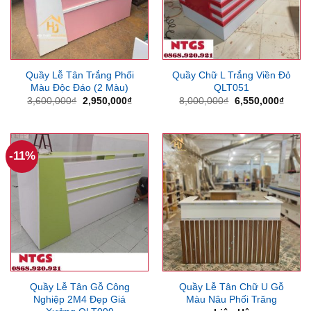
Quầy Lễ Tân Trắng Phối
Quầy Chữ L Trắng Viền Đỏ
Màu Độc Đáo (2 Màu)
QLT051
Giá
Giá
Giá
Giá
3,600,000
₫
2,950,000
₫
8,000,000
₫
6,550,000
₫
gốc
hiện
gốc
hiện
là:
tại
là:
tại
3,600,000₫.
là:
8,000,000₫.
là:
2,950,000₫.
6,550
-11%
Quầy Lễ Tân Gỗ Công
Quầy Lễ Tân Chữ U Gỗ
Nghiệp 2M4 Đẹp Giá
Màu Nâu Phối Trăng