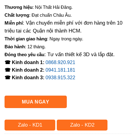
gốc
hiện
Thương hiệu
: Nội Thất Hải Đăng.
là:
tại
Chất lượng
: Đạt chuẩn Châu Âu.
5,250,000₫.
là:
: Vận chuyển miễn phí với đơn hàng trên 10
Miễn phí
4,200,000₫.
triệu tại các Quận nội thành HCM.
Thời gian giao hàng
: Ngay trong ngày.
Bảo hành
: 12 tháng.
: Tư vấn thiết kế 3D và lắp đặt.
Đóng theo yêu cầu
☎ Kinh doanh 1:
0868.920.921
☎ Kinh doanh 2:
0941.181.181
☎ Kinh doanh 3:
0938.915.322
MUA NGAY
Zalo - KD1
Zalo - KD2