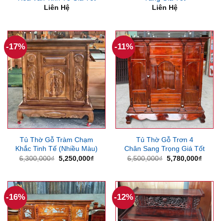
Liên Hệ
Liên Hệ
-17%
-11%
Tủ Thờ Gỗ Tràm Chạm
Tủ Thờ Gỗ Trơn 4
Khắc Tinh Tế (Nhiều Màu)
Chân Sang Trọng Giá Tốt
Giá
Giá
Giá
Giá
6,300,000
₫
5,250,000
₫
6,500,000
₫
5,780,000
₫
gốc
hiện
gốc
hiện
là:
tại
là:
tại
6,300,000₫.
là:
6,500,000₫.
là:
5,250,000₫.
5,780
-16%
-12%