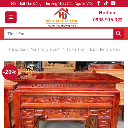
Skip
Nội Thất Hải Đăng: Thương Hiệu Của Người Việt
to
Hotline:
content
0938.915.322
Tìm
kiếm:
Trang chủ
/
Nội Thất Gia Đình
/
Tủ Kệ Thờ
/
Bàn Thờ Gia Tiên
-20%