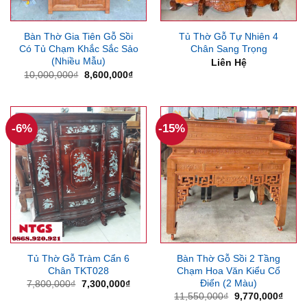
Bàn Thờ Gia Tiên Gỗ Sồi
Tủ Thờ Gỗ Tự Nhiên 4
Có Tủ Chạm Khắc Sắc Sảo
Chân Sang Trọng
(Nhiều Mẫu)
Liên Hệ
Giá
Giá
10,000,000
₫
8,600,000
₫
gốc
hiện
là:
tại
10,000,000₫.
là:
8,600,000₫.
-6%
-15%
Tủ Thờ Gỗ Tràm Cẩn 6
Bàn Thờ Gỗ Sồi 2 Tầng
Chân TKT028
Chạm Hoa Văn Kiểu Cổ
Điển (2 Màu)
Giá
Giá
7,800,000
₫
7,300,000
₫
gốc
hiện
Giá
Giá
11,550,000
₫
9,770,000
₫
là:
tại
gốc
hiện