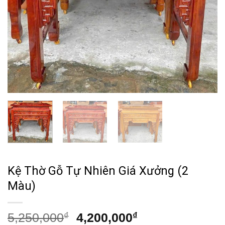
Kệ Thờ Gỗ Tự Nhiên Giá Xưởng (2
Màu)
Giá
Giá
5,250,000
₫
4,200,000
₫