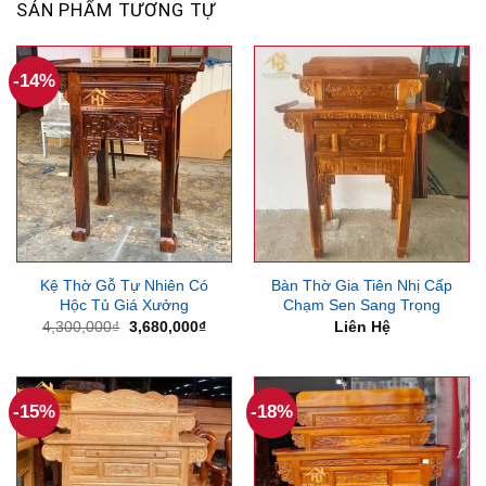
SẢN PHẨM TƯƠNG TỰ
-14%
Kệ Thờ Gỗ Tự Nhiên Có
Bàn Thờ Gia Tiên Nhị Cấp
Hộc Tủ Giá Xưởng
Chạm Sen Sang Trọng
Giá
Giá
4,300,000
₫
3,680,000
₫
Liên Hệ
gốc
hiện
là:
tại
4,300,000₫.
là:
3,680,000₫.
-15%
-18%