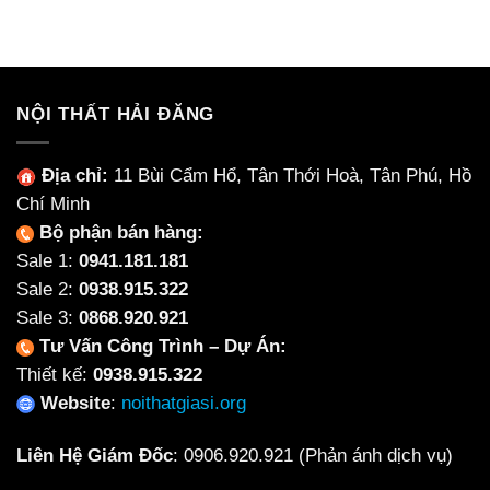
7,800,000₫.
là:
là:
tại
7,300,000₫.
11,550,000₫.
là:
9,770
NỘI THẤT HẢI ĐĂNG
Địa chỉ:
11 Bùi Cẩm Hổ, Tân Thới Hoà, Tân Phú, Hồ
Chí Minh
Bộ phận bán hàng:
Sale 1:
0941.181.181
Sale 2:
0938.915.322
Sale 3:
0868.920.921
Tư Vấn Công Trình – Dự Án:
Thiết kế:
0938.915.322
Website
:
noithatgiasi.org
Liên Hệ Giám Đốc
:
0906.920.921
(Phản ánh dịch vụ)