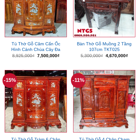
Tủ Thờ Gỗ Căm Cẩn Ốc
Bàn Thờ Gỗ Muồng 2 Tầng
Hình Cảnh Chùa Cây Đa
107cm TKT025
Giá
Giá
Giá
Giá
8,925,000
₫
7,500,000
₫
5,300,000
₫
4,670,000
₫
gốc
hiện
gốc
hiện
là:
tại
là:
tại
8,925,000₫.
là:
5,300,000₫.
là:
7,500,000₫.
4,670
-15%
-11%
Tủ Thờ Gỗ Tràm 6 Chân
Tủ Thờ Gỗ 4 Chân Chạm