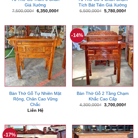
Giá Xưởng
Tích Bát Tiên Giá Xưởng
Giá
Giá
Giá
Giá
7,500,000
₫
6,350,000
₫
6,500,000
₫
5,780,000
₫
gốc
hiện
gốc
hiện
là:
tại
là:
tại
7,500,000₫.
là:
6,500,000₫.
là:
6,350,000₫.
5,780
-14%
Bàn Thờ Gỗ Tự Nhiên Mặt
Bàn Thờ Gỗ 2 Tầng Chạm
Rộng, Chân Cao Vững
Khắc Cao Cấp
Chắc
Giá
Giá
4,300,000
₫
3,700,000
₫
gốc
hiện
Liên Hệ
là:
tại
4,300,000₫.
là:
3,700
-17%