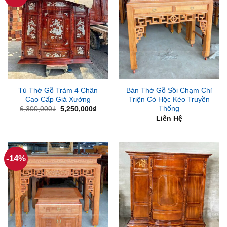
Tủ Thờ Gỗ Tràm 4 Chân
Bàn Thờ Gỗ Sồi Chạm Chỉ
Cao Cấp Giá Xưởng
Triện Có Hộc Kéo Truyền
Thống
Giá
Giá
6,300,000
₫
5,250,000
₫
gốc
hiện
Liên Hệ
là:
tại
6,300,000₫.
là:
5,250,000₫.
-14%