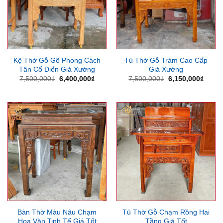
Kệ Thờ Gỗ Gõ Phong Cách
Tủ Thờ Gỗ Tràm Cao Cấp
Tân Cổ Điển Giá Xưởng
Giá Xưởng
Giá
Giá
Giá
Giá
7,500,000
₫
6,400,000
₫
7,500,000
₫
6,150,000
₫
gốc
hiện
gốc
hiện
là:
tại
là:
tại
7,500,000₫.
là:
7,500,000₫.
là:
6,400,000₫.
6,150
Bàn Thờ Màu Nâu Chạm
Tủ Thờ Gỗ Chạm Rồng Hai
Hoa Văn Tinh Tế Giá Tốt
Tầng Giá Tốt