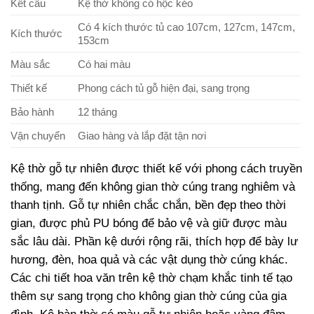
Kết cấu
Kệ thờ không có hộc kéo
Có 4 kích thước tủ cao 107cm, 127cm, 147cm,
Kích thước
153cm
Màu sắc
Có hai màu
Thiết kế
Phong cách tủ gỗ hiện đại, sang trọng
Bảo hành
12 tháng
Vận chuyển
Giao hàng và lắp đặt tận nơi
Kệ thờ gỗ tự nhiên được thiết kế với phong cách truyền
thống, mang đến không gian thờ cúng trang nghiêm và
thanh tịnh. Gỗ tự nhiên chắc chắn, bền đẹp theo thời
gian, được phủ PU bóng để bảo vệ và giữ được màu
sắc lâu dài. Phần kệ dưới rộng rãi, thích hợp để bày lư
hương, đèn, hoa quả và các vật dụng thờ cúng khác.
Các chi tiết hoa văn trên kệ thờ chạm khắc tinh tế tạo
thêm sự sang trọng cho không gian thờ cúng của gia