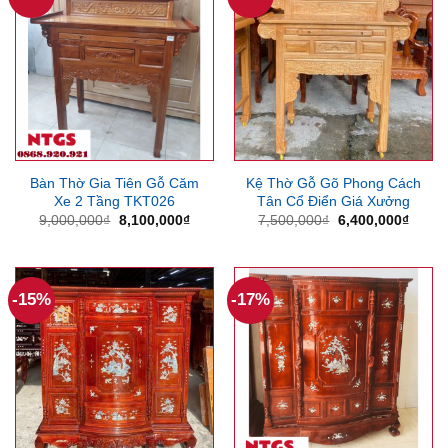
Bàn Thờ Gia Tiên Gỗ Căm
Kệ Thờ Gỗ Gõ Phong Cách
Xe 2 Tầng TKT026
Tân Cổ Điển Giá Xưởng
Giá
Giá
Giá
Giá
9,000,000
₫
8,100,000
₫
7,500,000
₫
6,400,000
₫
gốc
hiện
gốc
hiện
là:
tại
là:
tại
9,000,000₫.
là:
7,500,000₫.
là:
8,100,000₫.
6,400
-15%
-17%