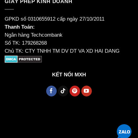
GIẤY PHÉP KINH DOANH
GPKD số 0310655912 cấp ngày 27/10/2011
Thanh Toán:
Ngân hàng Techcombank
Số TK: 179268268
Chủ TK: CTY TNHH TM DV DT VA XD HAI DANG
KẾT NỐI MXH