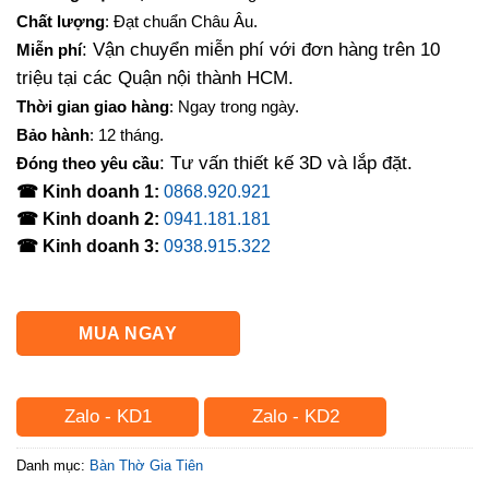
là:
tại
Chất lượng
: Đạt chuẩn Châu Âu.
5,000,000₫.
là:
: Vận chuyển miễn phí với đơn hàng trên 10
Miễn phí
4,360,000₫.
triệu tại các Quận nội thành HCM.
Thời gian giao hàng
: Ngay trong ngày.
Bảo hành
: 12 tháng.
: Tư vấn thiết kế 3D và lắp đặt.
Đóng theo yêu cầu
☎ Kinh doanh 1:
0868.920.921
☎ Kinh doanh 2:
0941.181.181
☎ Kinh doanh 3:
0938.915.322
MUA NGAY
Zalo - KD1
Zalo - KD2
Danh mục:
Bàn Thờ Gia Tiên