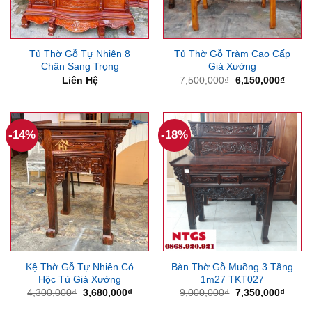
Tủ Thờ Gỗ Tự Nhiên 8
Tủ Thờ Gỗ Tràm Cao Cấp
Chân Sang Trọng
Giá Xưởng
Giá
Giá
Liên Hệ
7,500,000
₫
6,150,000
₫
gốc
hiện
là:
tại
7,500,000₫.
là:
6,150
-14%
-18%
Kệ Thờ Gỗ Tự Nhiên Có
Bàn Thờ Gỗ Muồng 3 Tầng
Hộc Tủ Giá Xưởng
1m27 TKT027
Giá
Giá
Giá
Giá
4,300,000
₫
3,680,000
₫
9,000,000
₫
7,350,000
₫
gốc
hiện
gốc
hiện
là:
tại
là:
tại