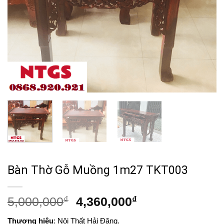
Bàn Thờ Gỗ Muồng 1m27 TKT003
Giá
Giá
5,000,000
₫
4,360,000
₫
gốc
hiện
Thương hiệu
: Nội Thất Hải Đăng.