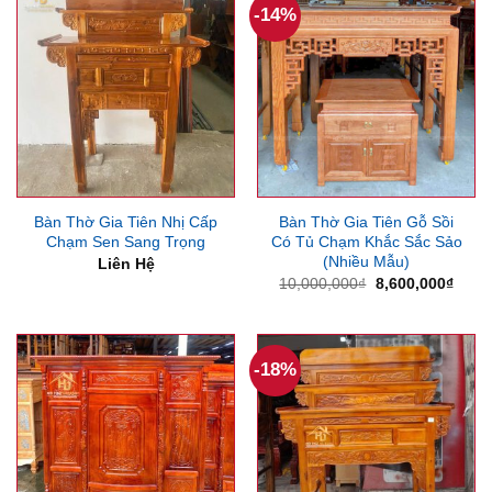
-14%
Bàn Thờ Gia Tiên Nhị Cấp
Bàn Thờ Gia Tiên Gỗ Sồi
Chạm Sen Sang Trọng
Có Tủ Chạm Khắc Sắc Sảo
(Nhiều Mẫu)
Liên Hệ
Giá
Giá
10,000,000
₫
8,600,000
₫
gốc
hiện
là:
tại
10,000,000₫.
là:
8,600
-18%