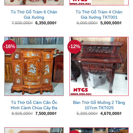
Tủ Thờ Gỗ Tràm 6 Chân
Tủ Thờ Gỗ Tràm 4 Chân
Giá Xưởng
Giá Xưởng TKT001
Giá
Giá
Giá
Giá
7,500,000
₫
6,350,000
₫
6,000,000
₫
5,000,000
₫
gốc
hiện
gốc
hiện
là:
tại
là:
tại
7,500,000₫.
là:
6,000,000₫.
là:
6,350,000₫.
5,000
-16%
-12%
Tủ Thờ Gỗ Căm Cẩn Ốc
Bàn Thờ Gỗ Muồng 2 Tầng
Hình Cảnh Chùa Cây Đa
107cm TKT025
Giá
Giá
Giá
Giá
8,925,000
₫
7,500,000
₫
5,300,000
₫
4,670,000
₫
gốc
hiện
gốc
hiện
là:
tại
là:
tại
8,925,000₫.
là:
5,300,000₫.
là:
7,500,000₫.
4,670