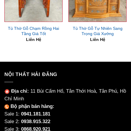
Tủ Thờ Gỗ Chạm Rồng Hai
Tủ Thờ Gỗ Tự Nhiên Sang
Tầng Giá Tốt
Trọng Giá Xưởng
Liên Hệ
Liên Hệ
NỘI THẤT HẢI ĐĂNG
Địa chỉ:
11 Bùi Cẩm Hổ, Tân Thới Hoà, Tân Phú, Hồ
Chí Minh
Bộ phận bán hàng:
Sale 1:
0941.181.181
Sale 2:
0938.915.322
Sale 3:
0868.920.921