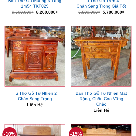
Bàn Thờ Gỗ Muồng 3 Tầng
Tủ Thờ Gỗ Trơn 4
1m54 TKT029
Chân Sang Trọng Giá Tốt
Giá
Giá
Giá
Giá
9,500,000
₫
8,200,000
₫
6,500,000
₫
5,780,000
₫
gốc
hiện
gốc
hiện
là:
tại
là:
tại
9,500,000₫.
là:
6,500,000₫.
là:
8,200,000₫.
5,780
Tủ Thờ Gỗ Tự Nhiên 2
Bàn Thờ Gỗ Tự Nhiên Mặt
Chân Sang Trọng
Rộng, Chân Cao Vững
Chắc
Liên Hệ
Liên Hệ
-10%
-15%