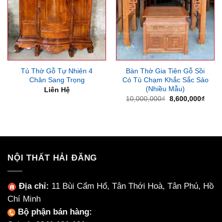
Tủ Thờ Gỗ Tự Nhiên 4
Bàn Thờ Gia Tiên Gỗ Sồi
Chân Sang Trọng
Có Tủ Chạm Khắc Sắc Sảo
(Nhiều Mẫu)
Liên Hệ
Giá
Giá
10,000,000
₫
8,600,000
₫
gốc
hiện
là:
tại
10,000,000₫.
là:
8,600
NỘI THẤT HẢI ĐĂNG
Địa chỉ:
11 Bùi Cẩm Hổ, Tân Thới Hoà, Tân Phú, Hồ
Chí Minh
Bộ phận bán hàng: