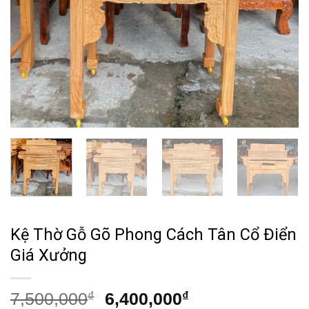
Kệ Thờ Gỗ Gõ Phong Cách Tân Cổ Điển
Giá Xưởng
Giá
Giá
7,500,000
₫
6,400,000
₫