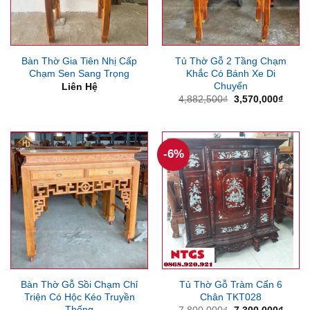
Bàn Thờ Gia Tiên Nhị Cấp
Tủ Thờ Gỗ 2 Tầng Chạm
Chạm Sen Sang Trọng
Khắc Có Bánh Xe Di
Chuyển
Liên Hệ
Giá
Giá
4,882,500
₫
3,570,000
₫
gốc
hiện
là:
tại
4,882,500₫.
là:
3,570
-6%
Bàn Thờ Gỗ Sồi Chạm Chỉ
Tủ Thờ Gỗ Tràm Cẩn 6
Triện Có Hộc Kéo Truyền
Chân TKT028
Thống
Giá
Giá