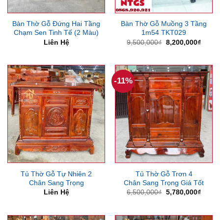
Bàn Thờ Gỗ Đứng Hai Tầng
Bàn Thờ Gỗ Muồng 3 Tầng
Chạm Sen Tinh Tế (2 Màu)
1m54 TKT029
Giá
Giá
Liên Hệ
9,500,000
₫
8,200,000
₫
gốc
hiện
là:
tại
9,500,000₫.
là:
8,200
-11%
Tủ Thờ Gỗ Tự Nhiên 2
Tủ Thờ Gỗ Trơn 4
Chân Sang Trọng
Chân Sang Trọng Giá Tốt
Giá
Giá
Liên Hệ
6,500,000
₫
5,780,000
₫
gốc
hiện
là:
tại
6,500,000₫.
là:
5,780