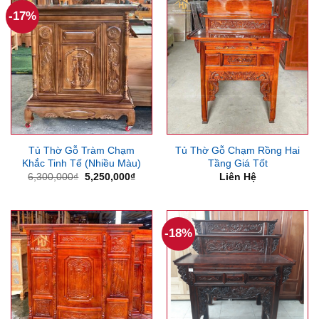
-17%
Tủ Thờ Gỗ Tràm Chạm
Tủ Thờ Gỗ Chạm Rồng Hai
Khắc Tinh Tế (Nhiều Màu)
Tầng Giá Tốt
Giá
Giá
6,300,000
₫
5,250,000
₫
Liên Hệ
gốc
hiện
là:
tại
6,300,000₫.
là:
5,250,000₫.
-18%