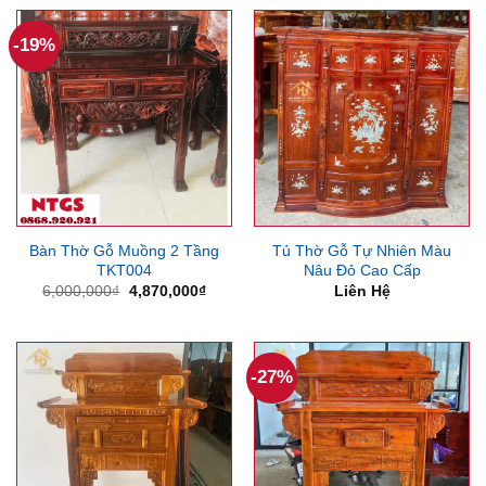
7,500,000₫.
là:
3,200,000₫.
là:
6,150,000₫.
2,650
-19%
Bàn Thờ Gỗ Muồng 2 Tầng
Tủ Thờ Gỗ Tự Nhiên Màu
TKT004
Nâu Đỏ Cao Cấp
Giá
Giá
6,000,000
₫
4,870,000
₫
Liên Hệ
gốc
hiện
là:
tại
6,000,000₫.
là:
4,870,000₫.
-27%