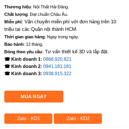
gốc
hiện
Thương hiệu
: Nội Thất Hải Đăng.
là:
tại
Chất lượng
: Đạt chuẩn Châu Âu.
7,500,000₫.
là:
: Vận chuyển miễn phí với đơn hàng trên 10
Miễn phí
6,400,000₫.
triệu tại các Quận nội thành HCM.
Thời gian giao hàng
: Ngay trong ngày.
Bảo hành
: 12 tháng.
: Tư vấn thiết kế 3D và lắp đặt.
Đóng theo yêu cầu
☎ Kinh doanh 1:
0868.920.921
☎ Kinh doanh 2:
0941.181.181
☎ Kinh doanh 3:
0938.915.322
MUA NGAY
Zalo - KD1
Zalo - KD2