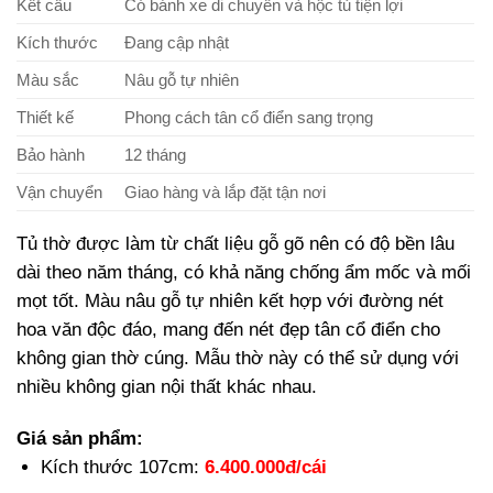
Kết cấu
Có bánh xe di chuyển và hộc tủ tiện lợi
Kích thước
Đang cập nhật
Màu sắc
Nâu gỗ tự nhiên
Thiết kế
Phong cách tân cổ điển sang trọng
Bảo hành
12 tháng
Vận chuyển
Giao hàng và lắp đặt tận nơi
Tủ thờ được làm từ chất liệu gỗ gõ nên có độ bền lâu
dài theo năm tháng, có khả năng chống ẩm mốc và mối
mọt tốt. Màu nâu gỗ tự nhiên kết hợp với đường nét
hoa văn độc đáo, mang đến nét đẹp tân cổ điển cho
không gian thờ cúng. Mẫu thờ này có thể sử dụng với
nhiều không gian nội thất khác nhau.
Giá sản phẩm:
Kích thước 107cm:
6.400.000đ/cái