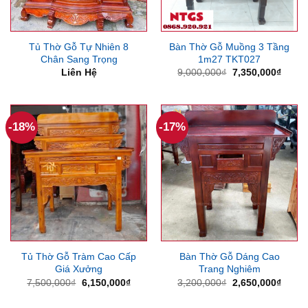
Tủ Thờ Gỗ Tự Nhiên 8
Bàn Thờ Gỗ Muồng 3 Tầng
Chân Sang Trọng
1m27 TKT027
Giá
Giá
Liên Hệ
9,000,000
₫
7,350,000
₫
gốc
hiện
là:
tại
9,000,000₫.
là:
7,350
-18%
-17%
Tủ Thờ Gỗ Tràm Cao Cấp
Bàn Thờ Gỗ Dáng Cao
Giá Xưởng
Trang Nghiêm
Giá
Giá
Giá
Giá
7,500,000
₫
6,150,000
₫
3,200,000
₫
2,650,000
₫
gốc
hiện
gốc
hiện
là:
tại
là:
tại