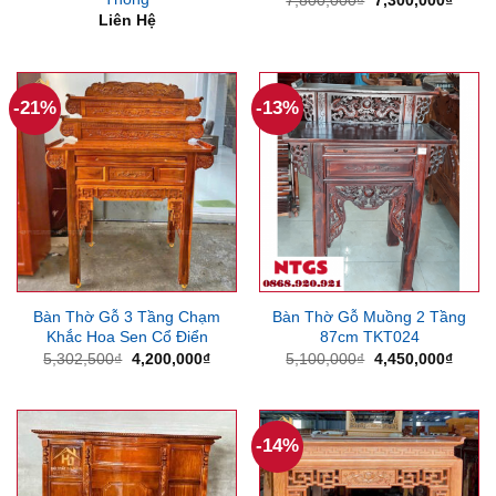
7,800,000
₫
7,300,000
₫
gốc
hiện
Liên Hệ
là:
tại
7,800,000₫.
là:
7,300
-21%
-13%
Bàn Thờ Gỗ 3 Tầng Chạm
Bàn Thờ Gỗ Muồng 2 Tầng
Khắc Hoa Sen Cổ Điển
87cm TKT024
Giá
Giá
Giá
Giá
5,302,500
₫
4,200,000
₫
5,100,000
₫
4,450,000
₫
gốc
hiện
gốc
hiện
là:
tại
là:
tại
5,302,500₫.
là:
5,100,000₫.
là:
4,200,000₫.
4,450
-14%