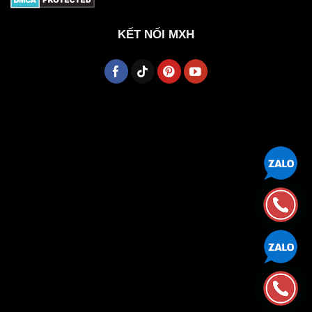
KẾT NỐI MXH