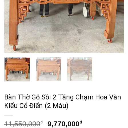
Bàn Thờ Gỗ Sồi 2 Tầng Chạm Hoa Văn
Kiểu Cổ Điển (2 Màu)
Giá
Giá
11,550,000
₫
9,770,000
₫