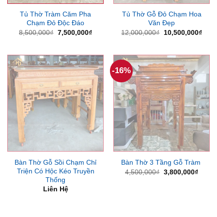
Tủ Thờ Tràm Căm Pha
Tủ Thờ Gỗ Đỏ Chạm Hoa
Chạm Đỏ Độc Đáo
Văn Đẹp
Giá
Giá
Giá
Giá
8,500,000
₫
7,500,000
₫
12,000,000
₫
10,500,000
₫
gốc
hiện
gốc
hiện
là:
tại
là:
tại
8,500,000₫.
là:
12,000,000₫.
là:
7,500,000₫.
10,5
-16%
Bàn Thờ Gỗ Sồi Chạm Chỉ
Bàn Thờ 3 Tầng Gỗ Tràm
Triện Có Hộc Kéo Truyền
Giá
Giá
4,500,000
₫
3,800,000
₫
gốc
hiện
Thống
là:
tại
Liên Hệ
4,500,000₫.
là:
3,800