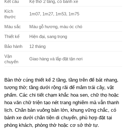
Kết cấu
Kệ thờ 2 tầng, có bánh xe
Kích
1m07, 1m27, 1m53, 1m75
thước
Màu sắc
Màu gỗ hương, màu óc chó
Thiết kế
Hiện đại, sang trọng
Bảo hành
12 tháng
Vận
Giao hàng và lắp đặt tận nơi
chuyển
Bàn thờ cúng thiết kế 2 tầng, tầng trên để bát nhang,
tượng thờ; tầng dưới rộng rãi để mâm trái cây, vật
phẩm. Các chi tiết chạm khắc hoa sen, chữ thọ hoặc
hoa văn chữ triện tạo nét trang nghiêm mà vẫn thanh
lịch. Chân bàn vuông bản lớn, khung vững chắc, có
bánh xe dưới chân tiện di chuyển, phù hợp đặt tại
phòng khách, phòng thờ hoặc cơ sở thờ tự.