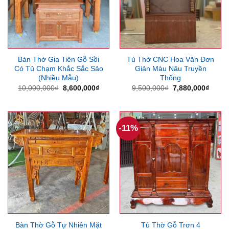
Bàn Thờ Gia Tiên Gỗ Sồi
Tủ Thờ CNC Hoa Văn Đơn
Có Tủ Chạm Khắc Sắc Sảo
Giản Màu Nâu Truyền
(Nhiều Mẫu)
Thống
Giá
Giá
Giá
Giá
10,000,000
₫
8,600,000
₫
9,500,000
₫
7,880,000
₫
gốc
hiện
gốc
hiện
là:
tại
là:
tại
10,000,000₫.
là:
9,500,000₫.
là:
8,600,000₫.
7,880
-11%
Bàn Thờ Gỗ Tự Nhiên Mặt
Tủ Thờ Gỗ Trơn 4