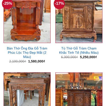
-25%
-17%
Bàn Thờ Ông Địa Gỗ Tràm
Tủ Thờ Gỗ Tràm Chạm
Phúc Lộc Thọ Đẹp Mắt (2
Khắc Tinh Tế (Nhiều Màu)
Màu)
Giá
Giá
6,300,000
₫
5,250,000
₫
gốc
hiện
Giá
Giá
2,100,000
₫
1,580,000
₫
là:
tại
gốc
hiện
6,300,000₫.
là:
là:
tại
5,250
2,100,000₫.
là:
1,580,000₫.