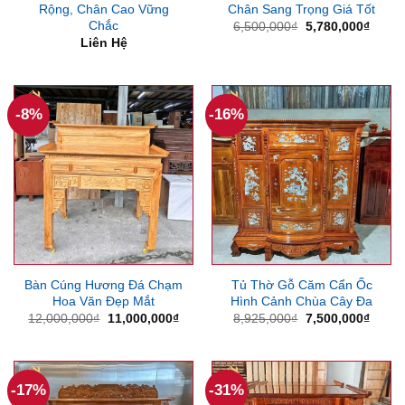
Rộng, Chân Cao Vững
Chân Sang Trọng Giá Tốt
Chắc
Giá
Giá
6,500,000
₫
5,780,000
₫
gốc
hiện
Liên Hệ
là:
tại
6,500,000₫.
là:
5,780
-8%
-16%
Bàn Cúng Hương Đá Chạm
Tủ Thờ Gỗ Căm Cẩn Ốc
Hoa Văn Đẹp Mắt
Hình Cảnh Chùa Cây Đa
Giá
Giá
Giá
Giá
12,000,000
₫
11,000,000
₫
8,925,000
₫
7,500,000
₫
gốc
hiện
gốc
hiện
là:
tại
là:
tại
12,000,000₫.
là:
8,925,000₫.
là:
11,000,000₫.
7,500
-17%
-31%