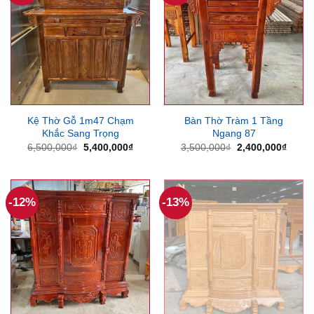
Kệ Thờ Gỗ 1m47 Chạm
Bàn Thờ Tràm 1 Tầng
Khắc Sang Trọng
Ngang 87
Giá
Giá
Giá
Giá
6,500,000
₫
5,400,000
₫
3,500,000
₫
2,400,000
₫
gốc
hiện
gốc
hiện
là:
tại
là:
tại
6,500,000₫.
là:
3,500,000₫.
là:
5,400,000₫.
2,400
-12%
-13%