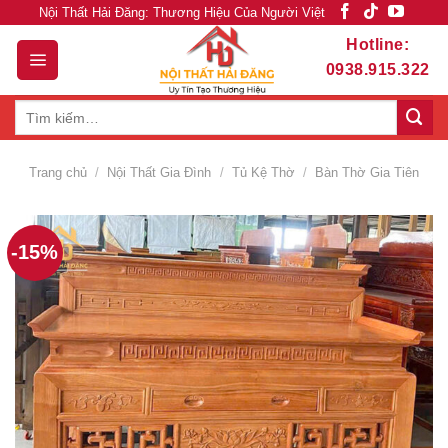
Skip
Nội Thất Hải Đăng: Thương Hiệu Của Người Việt
to
Hotline:
content
0938.915.322
Tìm
kiếm:
Trang chủ
/
Nội Thất Gia Đình
/
Tủ Kệ Thờ
/
Bàn Thờ Gia Tiên
-15%