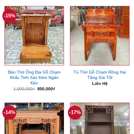
là:
tại
là:
tại
2,500,000₫.
là:
7,000,000₫.
là:
1,700,000₫.
5,000
-15%
Bàn Thờ Ông Địa Gỗ Chạm
Tủ Thờ Gỗ Chạm Rồng Hai
Khắc Tinh Xảo Kèm Ngăn
Tầng Giá Tốt
Kéo
Liên Hệ
Giá
Giá
1,000,000
₫
850,000
₫
gốc
hiện
là:
tại
1,000,000₫.
là:
850,000₫.
-14%
-17%