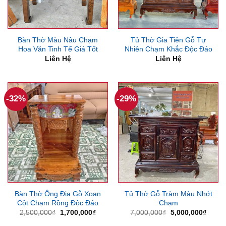
Bàn Thờ Màu Nâu Chạm
Tủ Thờ Gia Tiên Gỗ Tự
Hoa Văn Tinh Tế Giá Tốt
Nhiên Chạm Khắc Độc Đáo
Liên Hệ
Liên Hệ
-32%
-29%
Bàn Thờ Ông Địa Gỗ Xoan
Tủ Thờ Gỗ Tràm Màu Nhớt
Cột Chạm Rồng Độc Đáo
Chạm
Giá
Giá
Giá
Giá
2,500,000
₫
1,700,000
₫
7,000,000
₫
5,000,000
₫
gốc
hiện
gốc
hiện