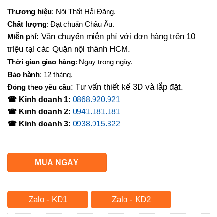
gốc
hiện
Thương hiệu
: Nội Thất Hải Đăng.
là:
tại
Chất lượng
: Đạt chuẩn Châu Âu.
11,550,000₫.
là:
: Vận chuyển miễn phí với đơn hàng trên 10
Miễn phí
9,770,000₫.
triệu tại các Quận nội thành HCM.
Thời gian giao hàng
: Ngay trong ngày.
Bảo hành
: 12 tháng.
: Tư vấn thiết kế 3D và lắp đặt.
Đóng theo yêu cầu
☎ Kinh doanh 1:
0868.920.921
☎ Kinh doanh 2:
0941.181.181
☎ Kinh doanh 3:
0938.915.322
MUA NGAY
Zalo - KD1
Zalo - KD2