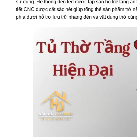
sử dụng. Hệ thống đèn led được lắp sẵn hỗ trợ tăng ánh
tiết CNC được cắt sắc nét giúp tổng thể sản phẩm trở n
phía dưới hỗ trợ lưu trữ nhang đèn và vật dụng thờ cún