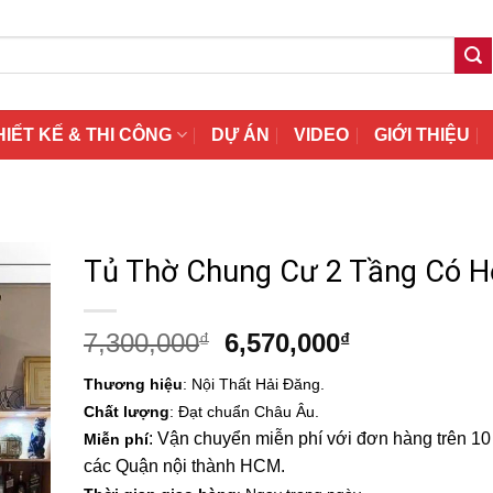
HIẾT KẾ & THI CÔNG
DỰ ÁN
VIDEO
GIỚI THIỆU
Tủ Thờ Chung Cư 2 Tầng Có H
Giá
Giá
7,300,000
6,570,000
₫
₫
gốc
hiện
Thương hiệu
: Nội Thất Hải Đăng.
là:
tại
Chất lượng
: Đạt chuẩn Châu Âu.
7,300,000₫.
là:
: Vận chuyển miễn phí với đơn hàng trên 10 t
Miễn phí
6,570,000₫.
các Quận nội thành HCM.