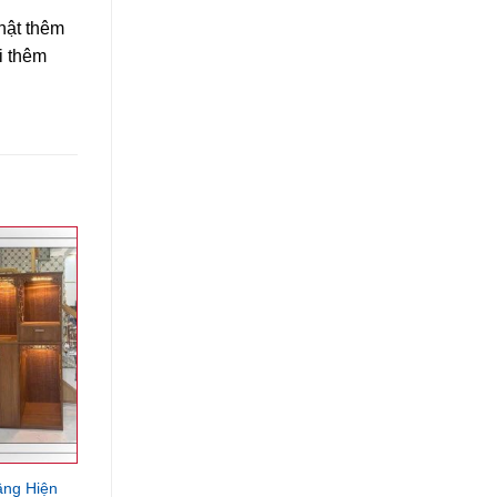
hật thêm
i thêm
ầng Hiện