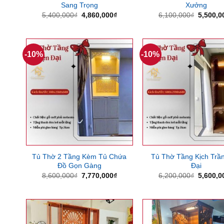
Sang Trọng
Xưởng
Giá
Giá
Giá
5,400,000
₫
4,860,000
₫
6,100,000
₫
5,500,0
gốc
hiện
gốc
là:
tại
là:
5,400,000₫.
là:
6,100,0
4,860,000₫.
-10%
-10%
Tủ Thờ 2 Tầng Kèm Tủ Chứa
Tủ Thờ Tầng Kịch Trần
Đồ Gọn Gàng
Đại
Giá
Giá
Giá
8,600,000
₫
7,770,000
₫
6,200,000
₫
5,600,0
gốc
hiện
gốc
là:
tại
là:
8,600,000₫.
là:
6,200,0
7,770,000₫.