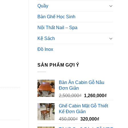
Quầy
Bàn Ghế Học Sinh
Nội Thất Nail – Spa
Kệ Sách
Đồ Inox
SẢN PHẨM GỢI Ý
Bàn Ăn Cabin Gỗ Nâu
Đơn Giản
Giá
Giá
2,500,000
₫
1,260,000
₫
gốc
hiện
Ghế Cabin Mặt Gỗ Thiết
là:
tại
Kế Đơn Giản
2,500,000₫.
là:
Giá
Giá
450,000
₫
320,000
₫
1,260,000₫
gốc
hiện