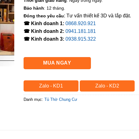
Thời gian giao hàng
: Ngay trong ngày.
Bảo hành
: 12 tháng.
: Tư vấn thiết kế 3D và lắp đặt.
Đóng theo yêu cầu
☎ Kinh doanh 1:
0868.920.921
☎ Kinh doanh 2:
0941.181.181
☎ Kinh doanh 3:
0938.915.322
MUA NGAY
Zalo - KD1
Zalo - KD2
Danh mục:
Tủ Thờ Chung Cư