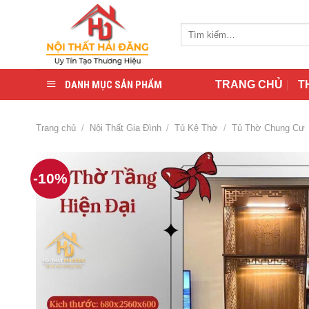
Skip
to
Tìm
content
kiếm:
DANH MỤC SẢN PHẨM
TRANG CHỦ
T
Trang chủ
/
Nội Thất Gia Đình
/
Tủ Kệ Thờ
/
Tủ Thờ Chung Cư
-10%