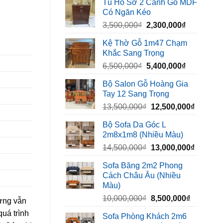
Tủ Hồ Sơ 2 Cánh Gỗ MDF
là:
tại
Có Ngăn Kéo
450,000₫.
là:
Giá
Giá
3,500,000
₫
2,300,000
₫
320,000₫.
gốc
hiện
Kệ Thờ Gỗ 1m47 Chạm
là:
tại
Khắc Sang Trọng
3,500,000₫.
là:
Giá
Giá
6,500,000
₫
5,400,000
₫
2,300,000₫
gốc
hiện
Bộ Salon Gỗ Hoàng Gia
là:
tại
Tay 12 Sang Trọng
6,500,000₫.
là:
Giá
Giá
13,500,000
₫
12,500,000
₫
5,400,000₫
gốc
hiện
Bộ Sofa Da Góc L
là:
tại
2m8x1m8 (Nhiều Màu)
13,500,000₫.
là:
Giá
Giá
14,500,000
₫
13,000,000
₫
12,500,
gốc
hiện
Sofa Băng 2m2 Phong
là:
tại
Cách Châu Âu (Nhiều
14,500,000₫.
là:
Màu)
13,000,
Giá
Giá
10,000,000
₫
8,500,000
₫
hưng vẫn
gốc
hiện
quá trình
Sofa Phòng Khách 2m6
là:
tại