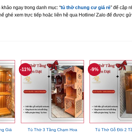
khảo ngay trong danh mục: “
tủ thờ chung cư giá rẻ
” để cập n
thể ghé xem trực tiếp hoặc liên hệ qua Hotline/ Zalo để được gử
-11%
-9%
ng Giá
Tủ Thờ 3 Tầng Chạm Hoa
Tủ Thờ Gỗ Đôi 2 T