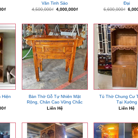
Văn Tinh Sảo
Đại
Giá
Giá
Giá
Giá
00
₫
4,500,000
₫
4,000,000
₫
6,600,000
₫
6,00
hiện
gốc
hiện
gốc
tại
là:
tại
là:
00₫.
là:
4,500,000₫.
là:
6,60
5,500,000₫.
4,000,000₫.
 Hiện
Bàn Thờ Gỗ Tự Nhiên Mặt
Tủ Thờ Chung Cư 
Rộng, Chân Cao Vững Chắc
Tại Xưởng
Giá
00
₫
Liên Hệ
Liên Hệ
hiện
tại
00₫.
là:
5,600,000₫.