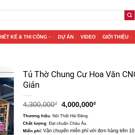
HIẾT KẾ & THI CÔNG
DỰ ÁN
VIDEO
GIỚI THIỆU
Tủ Thờ Chung Cư Hoa Văn CN
Giản
Giá
Giá
4,300,000
4,000,000
₫
₫
gốc
hiện
Thương hiệu
: Nội Thất Hải Đăng.
là:
tại
Chất lượng
: Đạt chuẩn Châu Âu.
4,300,000₫.
là:
: Vận chuyển miễn phí với đơn hàng trên 10 t
Miễn phí
4,000,000₫.