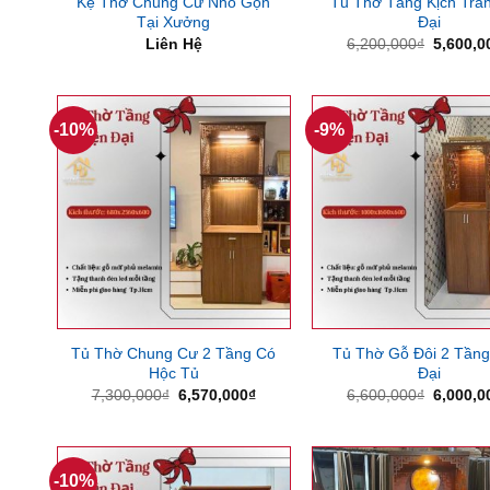
Kệ Thờ Chung Cư Nhỏ Gọn
Tủ Thờ Tầng Kịch Trần
Tại Xưởng
Đại
Giá
Liên Hệ
6,200,000
₫
5,600,0
gốc
là:
6,200,0
-10%
-9%
Tủ Thờ Chung Cư 2 Tầng Có
Tủ Thờ Gỗ Đôi 2 Tầng
Hộc Tủ
Đại
Giá
Giá
Giá
7,300,000
₫
6,570,000
₫
6,600,000
₫
6,000,0
gốc
hiện
gốc
là:
tại
là:
7,300,000₫.
là:
6,600,0
6,570,000₫.
-10%