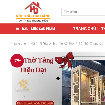
Skip
to
Tìm
content
kiếm:
DANH MỤC SẢN PHẨM
TRANG CHỦ
T
Trang chủ
/
Nội Thất Gia Đình
/
Tủ Kệ Thờ
/
Tủ Thờ Chung Cư
-7%