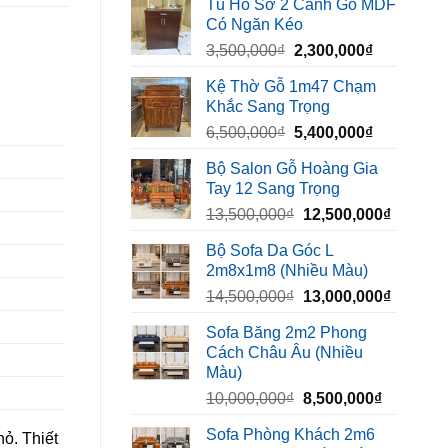
Tủ Hồ Sơ 2 Cánh Gỗ MDF
là:
tại
Có Ngăn Kéo
450,000₫.
là:
Giá
Giá
3,500,000
₫
2,300,000
₫
320,000₫.
gốc
hiện
Kệ Thờ Gỗ 1m47 Chạm
là:
tại
Khắc Sang Trọng
3,500,000₫.
là:
Giá
Giá
6,500,000
₫
5,400,000
₫
2,300,000₫
gốc
hiện
Bộ Salon Gỗ Hoàng Gia
là:
tại
Tay 12 Sang Trọng
6,500,000₫.
là:
Giá
Giá
13,500,000
₫
12,500,000
₫
5,400,000₫
gốc
hiện
Bộ Sofa Da Góc L
là:
tại
2m8x1m8 (Nhiều Màu)
13,500,000₫.
là:
Giá
Giá
14,500,000
₫
13,000,000
₫
12,500,
gốc
hiện
Sofa Băng 2m2 Phong
là:
tại
Cách Châu Âu (Nhiều
14,500,000₫.
là:
Màu)
13,000,
Giá
Giá
10,000,000
₫
8,500,000
₫
gốc
hiện
Sofa Phòng Khách 2m6
ỏ. Thiết
là:
tại