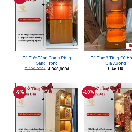
Tủ Thờ Tầng Chạm Rồng
Tủ Thờ 3 Tầng Có Hộ
Sang Trọng
Giá Xưởng
Giá
Giá
5,400,000
₫
4,860,000
₫
Liên Hệ
gốc
hiện
là:
tại
5,400,000₫.
là:
4,860,000₫.
-9%
-10%