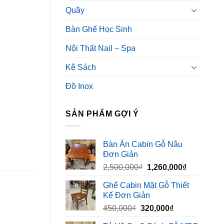
Quầy
Bàn Ghế Học Sinh
Nội Thất Nail – Spa
Kệ Sách
Đồ Inox
SẢN PHẨM GỢI Ý
Bàn Ăn Cabin Gỗ Nâu
Đơn Giản
Giá
Giá
2,500,000
₫
1,260,000
₫
gốc
hiện
Ghế Cabin Mặt Gỗ Thiết
là:
tại
Kế Đơn Giản
2,500,000₫.
là:
Giá
Giá
450,000
₫
320,000
₫
1,260,000₫
gốc
hiện