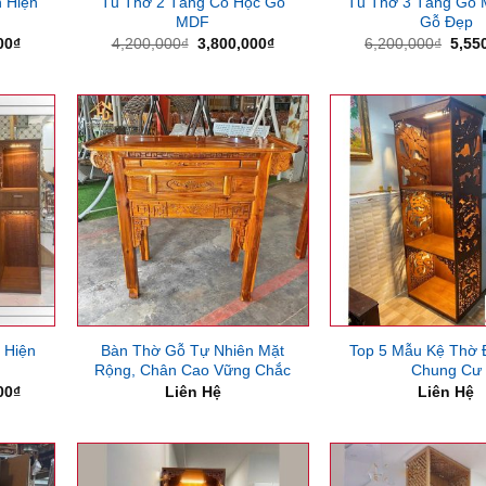
 Hiện
Tủ Thờ 2 Tầng Có Hộc Gỗ
Tủ Thờ 3 Tầng Gỗ
MDF
Gỗ Đẹp
Giá
Giá
Giá
Giá
00
₫
4,200,000
₫
3,800,000
₫
6,200,000
₫
5,55
hiện
gốc
hiện
gốc
tại
là:
tại
là:
00₫.
là:
4,200,000₫.
là:
6,20
5,600,000₫.
3,800,000₫.
 Hiện
Bàn Thờ Gỗ Tự Nhiên Mặt
Top 5 Mẫu Kệ Thờ
Rộng, Chân Cao Vững Chắc
Chung Cư
Giá
00
₫
Liên Hệ
Liên Hệ
hiện
tại
00₫.
là:
6,000,000₫.