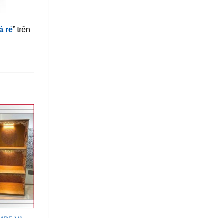
á rẻ
” trên