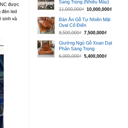
Sang Trọng (Nhiều Màu)
10,000,000₫.
là:
t CNC được
Giá
Giá
11,000,000
₫
10,000,000
₫
8,500,00
g đèn led
gốc
hiện
 sinh và
Bàn Ăn Gỗ Tự Nhiên Mặt
là:
tại
Oval Cổ Điển
11,000,000₫.
là:
Giá
Giá
8,500,000
₫
7,500,000
₫
10,000,
gốc
hiện
Giường Ngủ Gỗ Xoan Dạt
là:
tại
Phản Sang Trọng
8,500,000₫.
là:
Giá
Giá
6,000,000
₫
5,400,000
₫
7,500,000₫
gốc
hiện
là:
tại
6,000,000₫.
là:
5,400,000₫