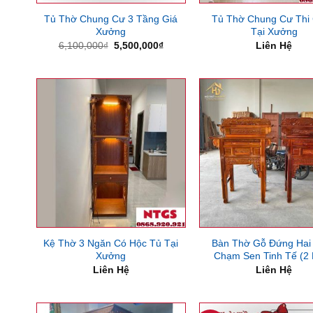
Tủ Thờ Chung Cư 3 Tầng Giá
Tủ Thờ Chung Cư Thi
Xưởng
Tại Xưởng
Giá
Giá
6,100,000
₫
5,500,000
₫
Liên Hệ
gốc
hiện
là:
tại
6,100,000₫.
là:
5,500,000₫.
Kệ Thờ 3 Ngăn Có Hộc Tủ Tại
Bàn Thờ Gỗ Đứng Hai
Xưởng
Chạm Sen Tinh Tế (2
Liên Hệ
Liên Hệ