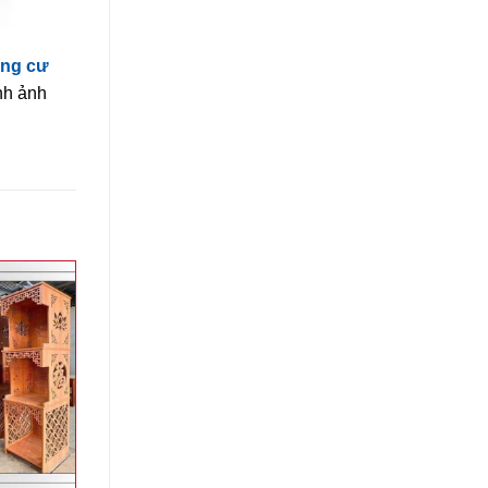
ung cư
nh ảnh