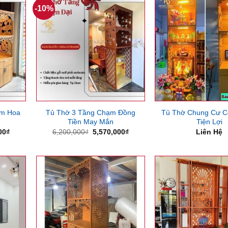
-10%
ạm Hoa
Tủ Thờ 3 Tầng Chạm Đồng
Tủ Thờ Chung Cư C
Tiền May Mắn
Tiện Lợi
Giá
Giá
Giá
00
₫
6,200,000
₫
5,570,000
₫
Liên Hệ
hiện
gốc
hiện
tại
là:
tại
00₫.
là:
6,200,000₫.
là:
4,100,000₫.
5,570,000₫.