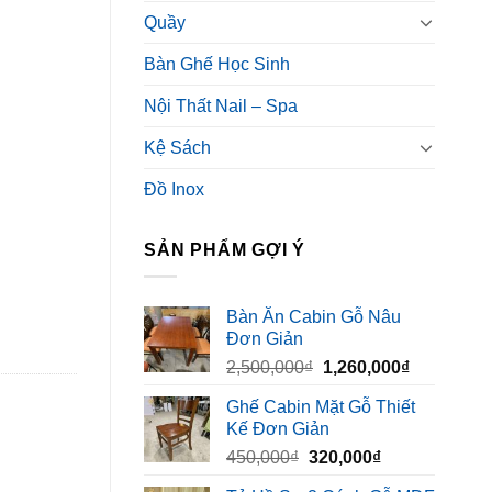
Quầy
Bàn Ghế Học Sinh
Nội Thất Nail – Spa
Kệ Sách
Đồ Inox
SẢN PHẨM GỢI Ý
Bàn Ăn Cabin Gỗ Nâu
Đơn Giản
Giá
Giá
2,500,000
₫
1,260,000
₫
gốc
hiện
Ghế Cabin Mặt Gỗ Thiết
là:
tại
Kế Đơn Giản
2,500,000₫.
là:
Giá
Giá
450,000
₫
320,000
₫
1,260,000₫
gốc
hiện