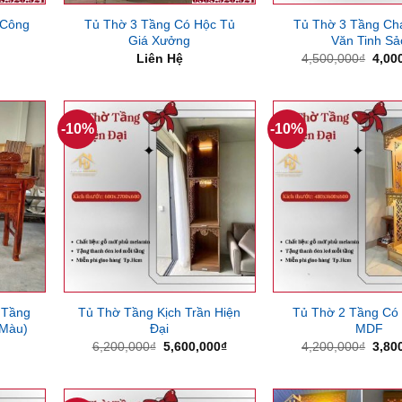
 Công
Tủ Thờ 3 Tầng Có Hộc Tủ
Tủ Thờ 3 Tầng C
Giá Xưởng
Văn Tinh Sả
Giá
Liên Hệ
4,500,000
₫
4,00
gốc
là:
4,50
-10%
-10%
 Tầng
Tủ Thờ Tầng Kịch Trần Hiện
Tủ Thờ 2 Tầng Có
 Màu)
Đại
MDF
Giá
Giá
Giá
6,200,000
₫
5,600,000
₫
4,200,000
₫
3,80
gốc
hiện
gốc
là:
tại
là:
6,200,000₫.
là:
4,20
5,600,000₫.