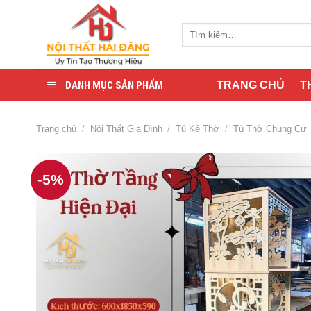
Skip
to
Tìm
content
kiếm:
DANH MỤC SẢN PHẨM
TRANG CHỦ
T
Trang chủ
/
Nội Thất Gia Đình
/
Tủ Kệ Thờ
/
Tủ Thờ Chung Cư
-5%