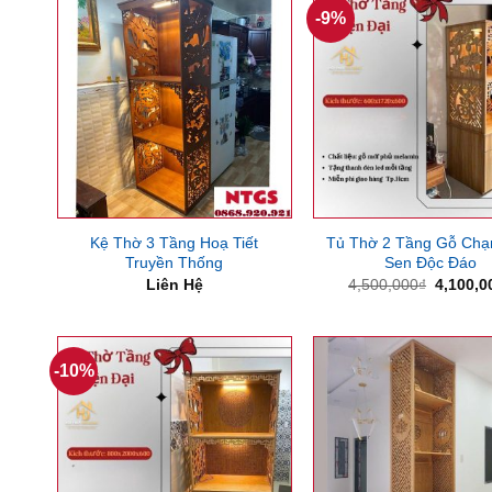
-9%
Kệ Thờ 3 Tầng Hoạ Tiết
Tủ Thờ 2 Tầng Gỗ Ch
Truyền Thống
Sen Độc Đáo
Giá
Liên Hệ
4,500,000
₫
4,100,0
gốc
là:
4,500,0
-10%