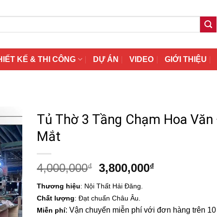
HIẾT KẾ & THI CÔNG
DỰ ÁN
VIDEO
GIỚI THIỆU
Tủ Thờ 3 Tầng Chạm Hoa Văn
Mắt
Giá
Giá
4,000,000
3,800,000
₫
₫
gốc
hiện
Thương hiệu
: Nội Thất Hải Đăng.
là:
tại
Chất lượng
: Đạt chuẩn Châu Âu.
4,000,000₫.
là:
: Vận chuyển miễn phí với đơn hàng trên 10 t
Miễn phí
3,800,000₫.