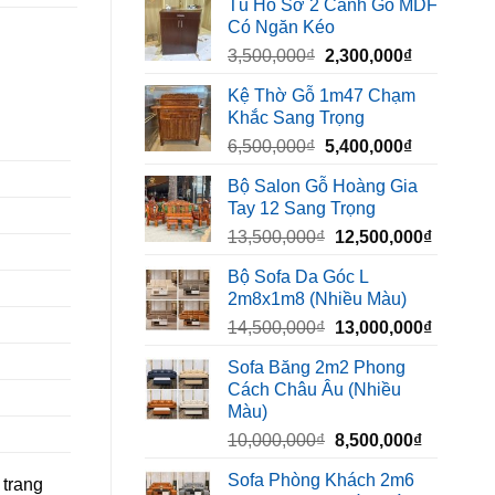
Tủ Hồ Sơ 2 Cánh Gỗ MDF
là:
tại
Có Ngăn Kéo
450,000₫.
là:
Giá
Giá
3,500,000
₫
2,300,000
₫
320,000₫.
gốc
hiện
Kệ Thờ Gỗ 1m47 Chạm
là:
tại
Khắc Sang Trọng
3,500,000₫.
là:
Giá
Giá
6,500,000
₫
5,400,000
₫
2,300,000₫
gốc
hiện
Bộ Salon Gỗ Hoàng Gia
là:
tại
Tay 12 Sang Trọng
6,500,000₫.
là:
Giá
Giá
13,500,000
₫
12,500,000
₫
5,400,000₫
gốc
hiện
Bộ Sofa Da Góc L
là:
tại
2m8x1m8 (Nhiều Màu)
13,500,000₫.
là:
Giá
Giá
14,500,000
₫
13,000,000
₫
12,500,
gốc
hiện
Sofa Băng 2m2 Phong
là:
tại
Cách Châu Âu (Nhiều
14,500,000₫.
là:
Màu)
13,000,
Giá
Giá
10,000,000
₫
8,500,000
₫
gốc
hiện
Sofa Phòng Khách 2m6
 trang
là:
tại