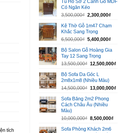
Tủ Hồ Sơ 2 Cánh Gỗ MDF
là:
tại
Có Ngăn Kéo
450,000₫.
là:
Giá
Giá
3,500,000
₫
2,300,000
₫
320,000₫.
gốc
hiện
Kệ Thờ Gỗ 1m47 Chạm
là:
tại
Khắc Sang Trọng
3,500,000₫.
là:
Giá
Giá
6,500,000
₫
5,400,000
₫
2,300,000₫
gốc
hiện
Bộ Salon Gỗ Hoàng Gia
là:
tại
Tay 12 Sang Trọng
6,500,000₫.
là:
Giá
Giá
13,500,000
₫
12,500,000
₫
5,400,000₫
gốc
hiện
Bộ Sofa Da Góc L
là:
tại
2m8x1m8 (Nhiều Màu)
13,500,000₫.
là:
Giá
Giá
14,500,000
₫
13,000,000
₫
12,500,
gốc
hiện
Sofa Băng 2m2 Phong
là:
tại
Cách Châu Âu (Nhiều
14,500,000₫.
là:
Màu)
13,000,
Giá
Giá
10,000,000
₫
8,500,000
₫
gốc
hiện
Sofa Phòng Khách 2m6
ện tích
là:
tại