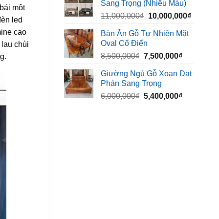
Sang Trọng (Nhiều Màu)
10,000,000₫.
là:
 bái một
Giá
Giá
11,000,000
₫
10,000,000
₫
8,500,00
đèn led
gốc
hiện
mine cao
Bàn Ăn Gỗ Tự Nhiên Mặt
là:
tại
Oval Cổ Điển
lau chùi
11,000,000₫.
là:
Giá
Giá
8,500,000
₫
7,500,000
₫
g.
10,000,
gốc
hiện
Giường Ngủ Gỗ Xoan Dạt
là:
tại
Phản Sang Trọng
8,500,000₫.
là:
Giá
Giá
6,000,000
₫
5,400,000
₫
7,500,000₫
gốc
hiện
là:
tại
6,000,000₫.
là:
5,400,000₫