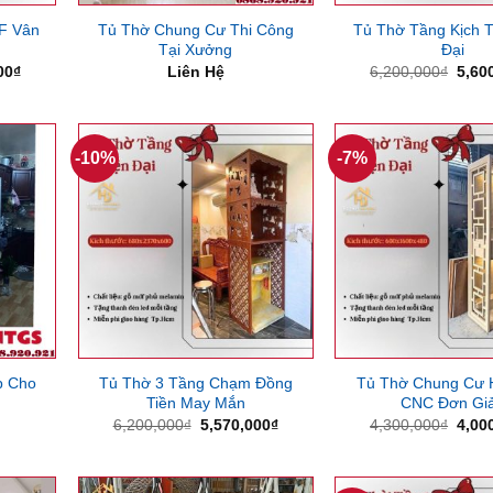
F Vân
Tủ Thờ Chung Cư Thi Công
Tủ Thờ Tầng Kịch T
Tại Xưởng
Đại
Giá
Giá
00
₫
Liên Hệ
6,200,000
₫
5,60
hiện
gốc
tại
là:
00₫.
là:
6,20
5,550,000₫.
-10%
-7%
p Cho
Tủ Thờ 3 Tầng Chạm Đồng
Tủ Thờ Chung Cư 
Tiền May Mắn
CNC Đơn Gi
Giá
Giá
Giá
6,200,000
₫
5,570,000
₫
4,300,000
₫
4,00
gốc
hiện
gốc
là:
tại
là:
6,200,000₫.
là:
4,30
5,570,000₫.