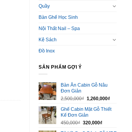
Quầy
Bàn Ghế Học Sinh
Nội Thất Nail – Spa
Kệ Sách
Đồ Inox
SẢN PHẨM GỢI Ý
Bàn Ăn Cabin Gỗ Nâu
Đơn Giản
Giá
Giá
2,500,000
₫
1,260,000
₫
gốc
hiện
Ghế Cabin Mặt Gỗ Thiết
là:
tại
Kế Đơn Giản
2,500,000₫.
là:
Giá
Giá
450,000
₫
320,000
₫
1,260,000₫
gốc
hiện