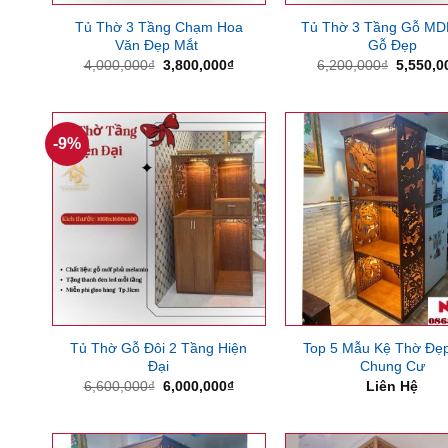
Tủ Thờ 3 Tầng Chạm Hoa
Tủ Thờ 3 Tầng Gỗ MD
Văn Đẹp Mắt
Gỗ Đẹp
Giá
Giá
Giá
4,000,000
₫
3,800,000
₫
6,200,000
₫
5,550,0
gốc
hiện
gốc
là:
tại
là:
4,000,000₫.
là:
6,200,0
3,800,000₫.
-9%
Tủ Thờ Gỗ Đôi 2 Tầng Hiện
Top 5 Mẫu Kệ Thờ Đẹ
Đại
Chung Cư
Giá
Giá
6,600,000
₫
6,000,000
₫
Liên Hệ
gốc
hiện
là:
tại
6,600,000₫.
là:
6,000,000₫.