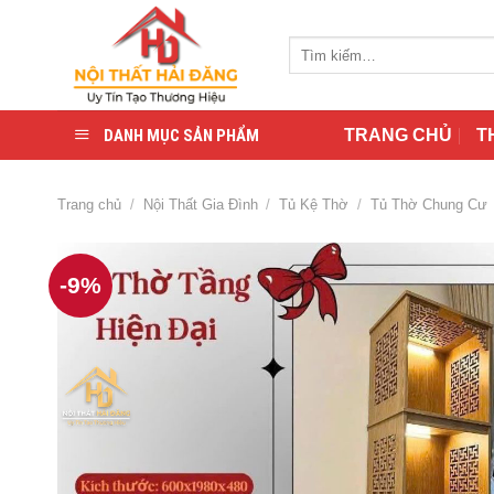
Skip
to
Tìm
content
kiếm:
DANH MỤC SẢN PHẨM
TRANG CHỦ
T
Trang chủ
/
Nội Thất Gia Đình
/
Tủ Kệ Thờ
/
Tủ Thờ Chung Cư
-9%