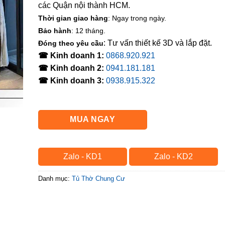
các Quận nội thành HCM.
Thời gian giao hàng
: Ngay trong ngày.
Bảo hành
: 12 tháng.
: Tư vấn thiết kế 3D và lắp đặt.
Đóng theo yêu cầu
☎ Kinh doanh 1:
0868.920.921
☎ Kinh doanh 2:
0941.181.181
☎ Kinh doanh 3:
0938.915.322
MUA NGAY
Zalo - KD1
Zalo - KD2
Danh mục:
Tủ Thờ Chung Cư