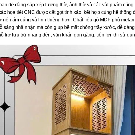
úp bạn dễ dàng sắp xếp tượng thờ, ảnh thờ và các vật phẩm cúng
ác họa tiết CNC được cắt gọt tinh xảo, kết hợp cùng hệ thống 
trở nên ấm cúng và linh thiêng hơn. Chất liệu gỗ MDF phủ mela
gỗ sáng nhã nhặn mà còn giúp bề mặt chống trầy xước, dễ dàng 
hỗ trợ lưu trữ nhang đèn, văn khấn gọn gàng, tiện lợi khi sử dụn