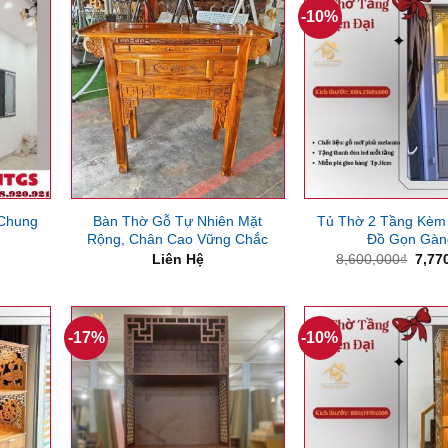
-10%
 Chung
Bàn Thờ Gỗ Tự Nhiên Mặt
Tủ Thờ 2 Tầng Kèm
Rộng, Chân Cao Vững Chắc
Đồ Gọn Gàn
Giá
Liên Hệ
8,600,000
₫
7,77
gốc
là:
8,60
-17%
-10%