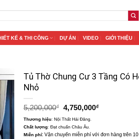
HIẾT KẾ & THI CÔNG
DỰ ÁN
VIDEO
GIỚI THIỆU
Tủ Thờ Chung Cư 3 Tầng Có H
Nhỏ
Giá
Giá
5,200,000
4,750,000
₫
₫
gốc
hiện
Thương hiệu
: Nội Thất Hải Đăng.
là:
tại
Chất lượng
: Đạt chuẩn Châu Âu.
5,200,000₫.
là:
: Vận chuyển miễn phí với đơn hàng trên 10 t
Miễn phí
4,750,000₫.