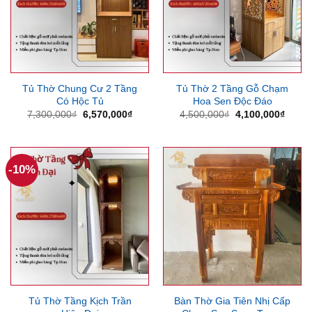
Tủ Thờ Chung Cư 2 Tầng
Tủ Thờ 2 Tầng Gỗ Chạm
Có Hộc Tủ
Hoa Sen Độc Đáo
Giá
Giá
Giá
Giá
7,300,000
₫
6,570,000
₫
4,500,000
₫
4,100,000
₫
gốc
hiện
gốc
hiện
là:
tại
là:
tại
7,300,000₫.
là:
4,500,000₫.
là:
6,570,000₫.
4,100
-10%
Tủ Thờ Tầng Kịch Trần
Bàn Thờ Gia Tiên Nhị Cấp