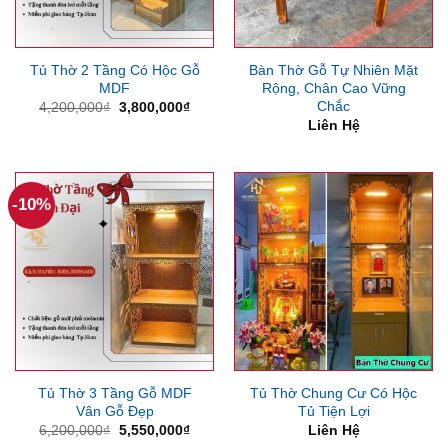
Tủ Thờ 2 Tầng Có Hộc Gỗ
Bàn Thờ Gỗ Tự Nhiên Mặt
MDF
Rộng, Chân Cao Vững
Chắc
Giá
Giá
4,200,000
₫
3,800,000
₫
gốc
hiện
Liên Hệ
là:
tại
4,200,000₫.
là:
3,800,000₫.
-10%
Tủ Thờ 3 Tầng Gỗ MDF
Tủ Thờ Chung Cư Có Hộc
Vân Gỗ Đẹp
Tủ Tiện Lợi
Giá
Giá
6,200,000
₫
5,550,000
₫
Liên Hệ
gốc
hiện