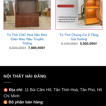
Tủ Thờ CNC Hoa Văn Đơn
Tủ Thờ Chung Cư 3 Tầng
Giản Màu Nâu Truyền
Giá Xưởng
Thống
Giá
Giá
6,100,000
₫
5,500,000
₫
gốc
hiện
Giá
Giá
9,500,000
₫
7,880,000
₫
là:
tại
gốc
hiện
6,100,000₫.
là:
là:
tại
5,500
9,500,000₫.
là:
7,880,000₫.
NỘI THẤT HẢI ĐĂNG
Địa chỉ:
11 Bùi Cẩm Hổ, Tân Thới Hoà, Tân Phú, Hồ
Chí Minh
Bộ phận bán hàng: