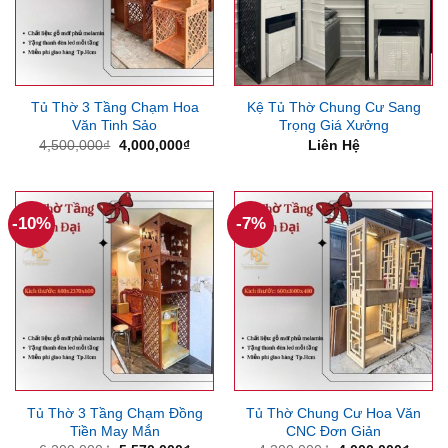
Tủ Thờ 3 Tầng Chạm Hoa
Kệ Tủ Thờ Chung Cư Sang
Văn Tinh Sảo
Trọng Giá Xưởng
Giá
Giá
4,500,000
₫
4,000,000
₫
Liên Hệ
gốc
hiện
là:
tại
4,500,000₫.
là:
4,000,000₫.
-10%
-7%
Tủ Thờ 3 Tầng Chạm Đồng
Tủ Thờ Chung Cư Hoa Văn
Tiền May Mắn
CNC Đơn Giản