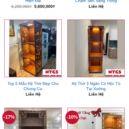
Hiện Đại
Chạm Sen Sang Trọng
Giá
Giá
6,200,000
₫
5,600,000
₫
Liên Hệ
gốc
hiện
là:
tại
6,200,000₫.
là:
5,600,000₫.
Top 5 Mẫu Kệ Thờ Đẹp Cho
Kệ Thờ 3 Ngăn Có Hộc Tủ
Chung Cư
Tại Xưởng
Liên Hệ
Liên Hệ
-17%
-10%