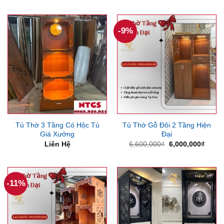
là:
tại
6,200,000₫.
là:
5,550,000₫.
-9%
Tủ Thờ 3 Tầng Có Hộc Tủ
Tủ Thờ Gỗ Đôi 2 Tầng Hiện
Giá Xưởng
Đại
Giá
Giá
Liên Hệ
6,600,000
₫
6,000,000
₫
gốc
hiện
là:
tại
6,600,000₫.
là:
6,000
-11%