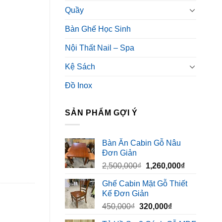
Quầy
Bàn Ghế Học Sinh
Nội Thất Nail – Spa
Kệ Sách
Đồ Inox
SẢN PHẨM GỢI Ý
Bàn Ăn Cabin Gỗ Nâu
Đơn Giản
Giá
Giá
2,500,000
₫
1,260,000
₫
gốc
hiện
Ghế Cabin Mặt Gỗ Thiết
là:
tại
Kế Đơn Giản
2,500,000₫.
là:
Giá
Giá
450,000
₫
320,000
₫
1,260,000₫
gốc
hiện