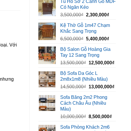
Tủ Hồ Sơ 2 Cánh Gỗ MDF
là:
tại
Có Ngăn Kéo
450,000₫.
là:
Giá
Giá
3,500,000
₫
2,300,000
₫
320,000₫.
gốc
hiện
Kệ Thờ Gỗ 1m47 Chạm
là:
tại
Khắc Sang Trọng
3,500,000₫.
là:
Giá
Giá
6,500,000
₫
5,400,000
₫
2,300,000₫
gốc
hiện
loại. Với
Bộ Salon Gỗ Hoàng Gia
là:
tại
Tay 12 Sang Trọng
6,500,000₫.
là:
Giá
Giá
13,500,000
₫
12,500,000
₫
5,400,000₫
gốc
hiện
Bộ Sofa Da Góc L
là:
tại
i nhưng
2m8x1m8 (Nhiều Màu)
13,500,000₫.
là:
Giá
Giá
14,500,000
₫
13,000,000
₫
12,500,
gốc
hiện
Sofa Băng 2m2 Phong
là:
tại
Cách Châu Âu (Nhiều
14,500,000₫.
là:
Màu)
13,000,
Giá
Giá
10,000,000
₫
8,500,000
₫
gốc
hiện
Sofa Phòng Khách 2m6
là:
tại