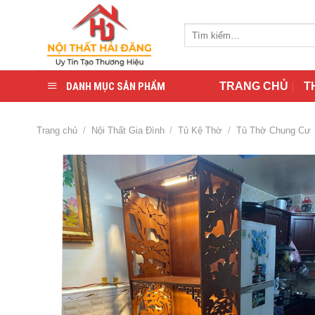
Skip
to
Tìm
content
kiếm:
DANH MỤC SẢN PHẨM
TRANG CHỦ
T
Trang chủ
/
Nội Thất Gia Đình
/
Tủ Kệ Thờ
/
Tủ Thờ Chung Cư