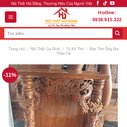
Skip
Nội Thất Hải Đăng: Thương Hiệu Của Người Việt
to
Hotline:
content
0938.915.322
Tìm
kiếm:
Trang chủ
/
Nội Thất Gia Đình
/
Tủ Kệ Thờ
/
Bàn Thờ Ông Địa
Thần Tài
-11%