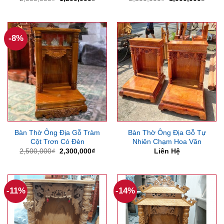
gốc
hiện
gốc
hiện
là:
tại
là:
tại
2,000,000₫.
là:
2,300,000₫.
là:
1,200,000₫.
1,900
-8%
Bàn Thờ Ông Địa Gỗ Tràm
Bàn Thờ Ông Địa Gỗ Tự
Cột Trơn Có Đèn
Nhiên Chạm Hoa Văn
Giá
Giá
2,500,000
₫
2,300,000
₫
Liên Hệ
gốc
hiện
là:
tại
2,500,000₫.
là:
2,300,000₫.
-11%
-14%