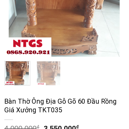
Bàn Thờ Ông Địa Gỗ Gõ 60 Đầu Rồng
Giá Xưởng TKT035
Giá
Giá
4,000,000
₫
3,550,000
₫