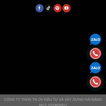
CÔNG TY TNHH TM DV ĐẦU TƯ VÀ XÂY DỰNG HẢI ĐĂNG
MST: 0310655912