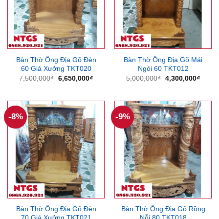
Bàn Thờ Ông Địa Gõ Đèn
Bàn Thờ Ông Địa Gõ Mái
60 Giá Xưởng TKT020
Ngói 60 TKT012
Giá
Giá
Giá
Giá
7,500,000
₫
6,650,000
₫
5,000,000
₫
4,300,000
₫
gốc
hiện
gốc
hiện
là:
tại
là:
tại
7,500,000₫.
là:
5,000,000₫.
là:
6,650,000₫.
4,300
-8%
-9%
Bàn Thờ Ông Địa Gõ Đèn
Bàn Thờ Ông Địa Gõ Rồng
70 Giá Xưởng TKT021
Nỗi 80 TKT018