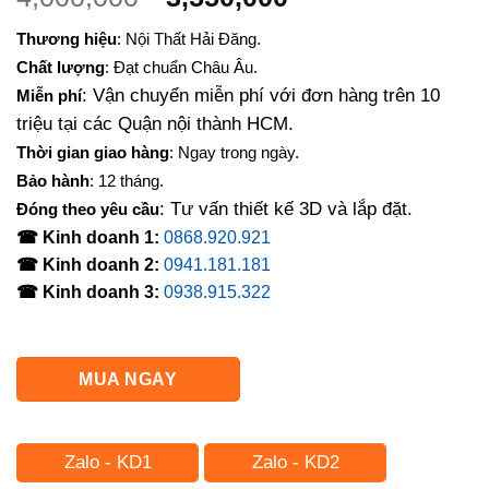
gốc
hiện
Thương hiệu
: Nội Thất Hải Đăng.
là:
tại
Chất lượng
: Đạt chuẩn Châu Âu.
4,000,000₫.
là:
: Vận chuyển miễn phí với đơn hàng trên 10
Miễn phí
3,550,000₫.
triệu tại các Quận nội thành HCM.
Thời gian giao hàng
: Ngay trong ngày.
Bảo hành
: 12 tháng.
: Tư vấn thiết kế 3D và lắp đặt.
Đóng theo yêu cầu
☎ Kinh doanh 1:
0868.920.921
☎ Kinh doanh 2:
0941.181.181
☎ Kinh doanh 3:
0938.915.322
MUA NGAY
Zalo - KD1
Zalo - KD2