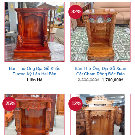
7,800,000₫.
là:
12,000,000₫.
là:
6,650,000₫.
11,2
-32%
Bàn Thờ Ông Địa Gỗ Khắc
Bàn Thờ Ông Địa Gỗ Xoan
Tượng Kỳ Lân Hai Bên
Cột Chạm Rồng Độc Đáo
Giá
Giá
Liên Hệ
2,500,000
₫
1,700,000
₫
gốc
hiện
là:
tại
2,500,000₫.
là:
1,700
-25%
-12%