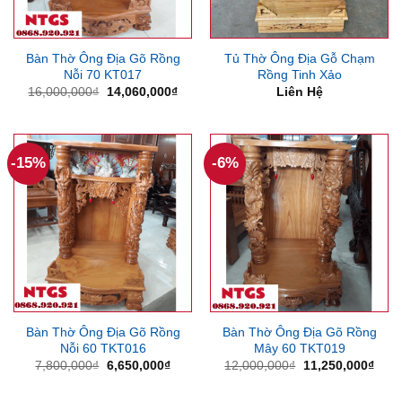
Bàn Thờ Ông Địa Gõ Rồng
Tủ Thờ Ông Địa Gỗ Chạm
Nỗi 70 KT017
Rồng Tinh Xảo
Giá
Giá
16,000,000
₫
14,060,000
₫
Liên Hệ
gốc
hiện
là:
tại
16,000,000₫.
là:
14,060,000₫.
-15%
-6%
Bàn Thờ Ông Địa Gõ Rồng
Bàn Thờ Ông Địa Gõ Rồng
Nỗi 60 TKT016
Mây 60 TKT019
Giá
Giá
Giá
Giá
7,800,000
₫
6,650,000
₫
12,000,000
₫
11,250,000
₫
gốc
hiện
gốc
hiện
là:
tại
là:
tại