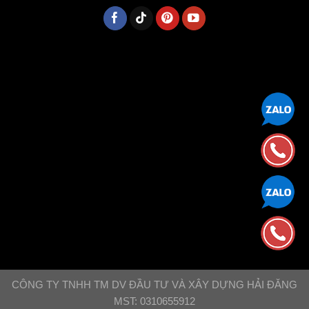
CÔNG TY TNHH TM DV ĐẦU TƯ VÀ XÂY DỰNG HẢI ĐĂNG
MST: 0310655912