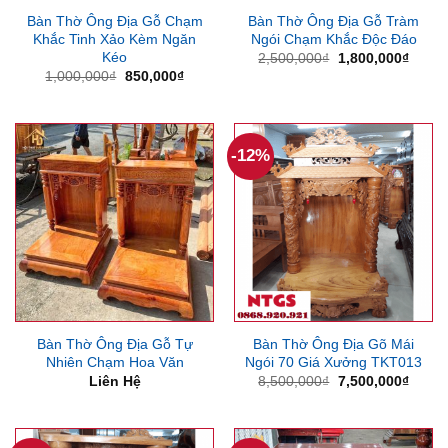
Bàn Thờ Ông Địa Gỗ Chạm
Bàn Thờ Ông Địa Gỗ Tràm
Khắc Tinh Xảo Kèm Ngăn
Ngói Chạm Khắc Độc Đáo
Kéo
Giá
Giá
2,500,000
₫
1,800,000
₫
gốc
hiện
Giá
Giá
1,000,000
₫
850,000
₫
là:
tại
gốc
hiện
2,500,000₫.
là:
là:
tại
1,800
1,000,000₫.
là:
850,000₫.
-12%
Bàn Thờ Ông Địa Gỗ Tự
Bàn Thờ Ông Địa Gõ Mái
Nhiên Chạm Hoa Văn
Ngói 70 Giá Xưởng TKT013
Giá
Giá
Liên Hệ
8,500,000
₫
7,500,000
₫
gốc
hiện
là:
tại
8,500,000₫.
là:
7,500