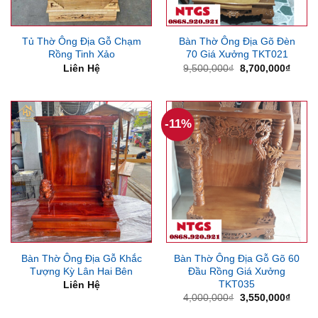
Tủ Thờ Ông Địa Gỗ Chạm
Bàn Thờ Ông Địa Gõ Đèn
Rồng Tinh Xảo
70 Giá Xưởng TKT021
Giá
Giá
Liên Hệ
9,500,000
₫
8,700,000
₫
gốc
hiện
là:
tại
9,500,000₫.
là:
8,700
-11%
Bàn Thờ Ông Địa Gỗ Khắc
Bàn Thờ Ông Địa Gỗ Gõ 60
Tượng Kỳ Lân Hai Bên
Đầu Rồng Giá Xưởng
TKT035
Liên Hệ
Giá
Giá
4,000,000
₫
3,550,000
₫
gốc
hiện
là:
tại