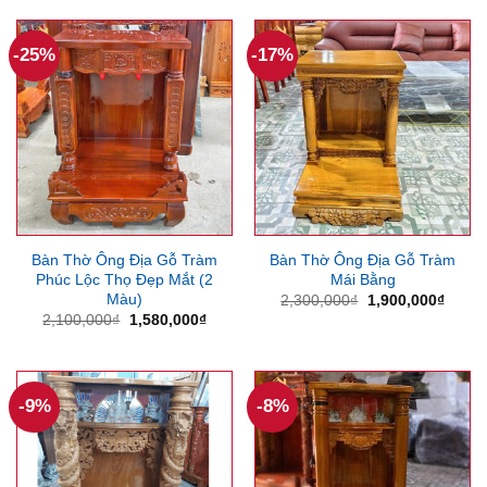
4,000,000₫.
là:
3,550
-25%
-17%
Bàn Thờ Ông Địa Gỗ Tràm
Bàn Thờ Ông Địa Gỗ Tràm
Phúc Lộc Thọ Đẹp Mắt (2
Mái Bằng
Màu)
Giá
Giá
2,300,000
₫
1,900,000
₫
gốc
hiện
Giá
Giá
2,100,000
₫
1,580,000
₫
là:
tại
gốc
hiện
2,300,000₫.
là:
là:
tại
1,900
2,100,000₫.
là:
1,580,000₫.
-9%
-8%