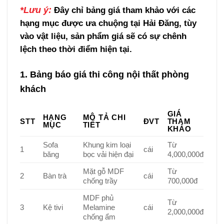
*Lưu ý:
Đây chỉ bảng giá tham khảo với các
hạng mục được ưa chuộng tại Hải Đăng, tùy
vào vật liệu, sản phẩm giá sẽ có sự chênh
lệch theo thời điểm hiện tại.
1. Bảng báo giá thi công nội thất phòng
khách
GIÁ
HẠNG
MÔ TẢ CHI
STT
ĐVT
THAM
MỤC
TIẾT
KHẢO
Sofa
Khung kim loại
Từ
1
cái
băng
bọc vải hiện đại
4,000,000đ
Mặt gỗ MDF
Từ
2
Bàn trà
cái
chống trầy
700,000đ
MDF phủ
Từ
3
Kệ tivi
Melamine
cái
2,000,000đ
chống ẩm