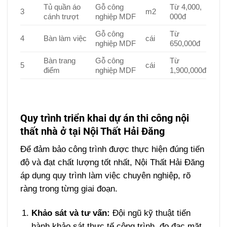
Tủ quần áo
Gỗ công
Từ 4,000,
3
m2
cánh trượt
nghiệp MDF
000đ
Gỗ công
Từ
4
Bàn làm việc
cái
nghiệp MDF
650,000đ
Bàn trang
Gỗ công
Từ
5
cái
điểm
nghiệp MDF
1,900,000đ
Quy trình triển khai dự án thi công nội
thất nhà ở tại Nội Thất Hải Đăng
Để đảm bảo công trình được thực hiện đúng tiến
độ và đạt chất lượng tốt nhất, Nội Thất Hải Đăng
áp dụng quy trình làm việc chuyên nghiệp, rõ
ràng trong từng giai đoạn.
Khảo sát và tư vấn:
Đội ngũ kỹ thuật tiến
hành khảo sát thực tế công trình, đo đạc mặt