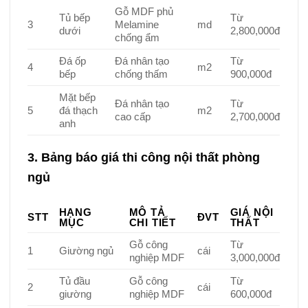
Gỗ MDF phủ
Tủ bếp
Từ
3
Melamine
md
dưới
2,800,000đ
chống ẩm
Đá ốp
Đá nhân tạo
Từ
4
m2
bếp
chống thấm
900,000đ
Mặt bếp
Đá nhân tạo
Từ
5
đá thạch
m2
cao cấp
2,700,000đ
anh
3. Bảng báo giá thi công nội thất phòng
ngủ
HẠNG
MÔ TẢ
GIÁ NỘI
STT
ĐVT
MỤC
CHI TIẾT
THẤT
Gỗ công
Từ
1
Giường ngủ
cái
nghiệp MDF
3,000,000đ
Tủ đầu
Gỗ công
Từ
2
cái
giường
nghiệp MDF
600,000đ