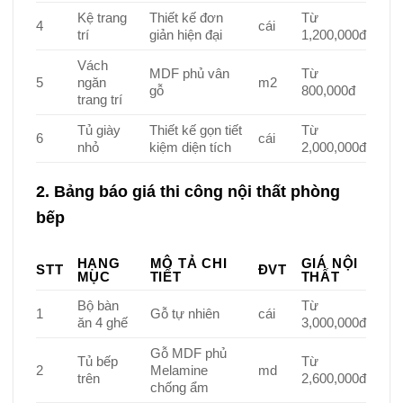
Kệ trang
Thiết kế đơn
Từ
4
cái
trí
giản hiện đại
1,200,000đ
Vách
MDF phủ vân
Từ
5
ngăn
m2
gỗ
800,000đ
trang trí
Tủ giày
Thiết kế gọn tiết
Từ
6
cái
nhỏ
kiệm diện tích
2,000,000đ
2. Bảng báo giá thi công nội thất phòng
bếp
HẠNG
MÔ TẢ CHI
GIÁ NỘI
STT
ĐVT
MỤC
TIẾT
THẤT
Bộ bàn
Từ
1
Gỗ tự nhiên
cái
ăn 4 ghế
3,000,000đ
Gỗ MDF phủ
Tủ bếp
Từ
2
Melamine
md
trên
2,600,000đ
chống ẩm