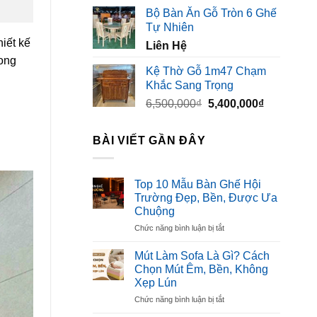
gốc
hiện
Bộ Bàn Ăn Gỗ Tròn 6 Ghế
là:
tại
Tự Nhiên
3,500,000₫.
là:
iết kế
Liên Hệ
2,300,000₫
hong
Kệ Thờ Gỗ 1m47 Chạm
Khắc Sang Trọng
Giá
Giá
6,500,000
₫
5,400,000
₫
gốc
hiện
là:
tại
BÀI VIẾT GẦN ĐÂY
6,500,000₫.
là:
5,400,000₫
Top 10 Mẫu Bàn Ghế Hội
Trường Đẹp, Bền, Được Ưa
Chuộng
ở
Chức năng bình luận bị tắt
Top
10
Mút Làm Sofa Là Gì? Cách
Mẫu
Chọn Mút Êm, Bền, Không
Bàn
Xẹp Lún
Ghế
ở
Chức năng bình luận bị tắt
Hội
Mút
Trường