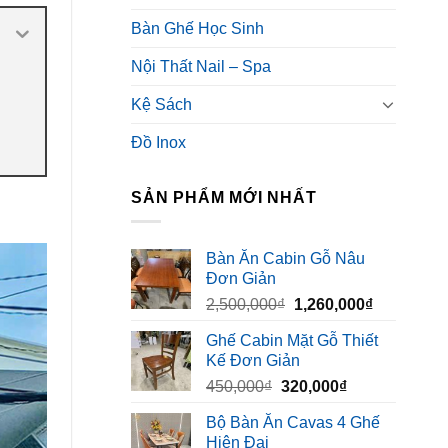
Bàn Ghế Học Sinh
Nội Thất Nail – Spa
Kệ Sách
Đồ Inox
SẢN PHẨM MỚI NHẤT
Bàn Ăn Cabin Gỗ Nâu
Đơn Giản
Giá
Giá
2,500,000
₫
1,260,000
₫
gốc
hiện
Ghế Cabin Mặt Gỗ Thiết
là:
tại
Kế Đơn Giản
2,500,000₫.
là:
Giá
Giá
450,000
₫
320,000
₫
1,260,000₫
gốc
hiện
Bộ Bàn Ăn Cavas 4 Ghế
là:
tại
Hiện Đại