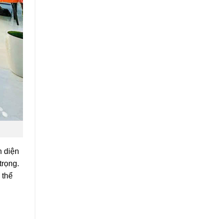
n diện
trọng.
 thể