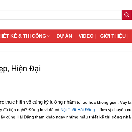
HIẾT KẾ & THI CÔNG
DỰ ÁN
VIDEO
GIỚI THIỆU
p, Hiện Đại
được thực hiện vô cùng kỹ lưỡng nhằm
tối ưu hoá không gian. Vậy l
 đủ tiện nghi? Đừng lo vì đã có
Nội Thất Hải Đăng
– đơn vị chuyên cu
M. Hãy cùng Hải Đăng tham khảo ngay những mẫu
thiết kế thi công nh