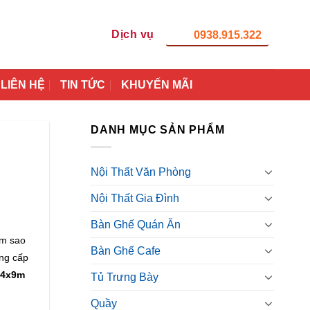
Dịch vụ
0938.915.322
LIÊN HỆ
TIN TỨC
KHUYẾN MÃI
DANH MỤC SẢN PHẨM
Nội Thất Văn Phòng
Nội Thất Gia Đình
Bàn Ghế Quán Ăn
àm sao
Bàn Ghế Cafe
ng cấp
à 4x9m
Tủ Trưng Bày
Quầy