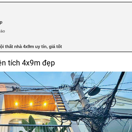
ẹp
đáo
ội thất nhà 4x9m uy tín, giá tốt
iện tích 4x9m đẹp