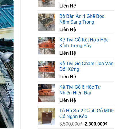
450,000₫.
là:
Liên Hệ
320,000₫.
Bộ Bàn Ăn 4 Ghế Bọc
Nệm Sang Trọng
Liên Hệ
Kệ Tivi Gỗ Kết Hợp Hộc
Kính Trưng Bày
Liên Hệ
Kệ Tivi Gỗ Chạm Hoa Văn
Đối Xứng
Liên Hệ
Kệ Tivi Gỗ 6 Hộc Tự
Nhiên Hiện Đại
Liên Hệ
Tủ Hồ Sơ 2 Cánh Gỗ MDF
Có Ngăn Kéo
Giá
Giá
3,500,000
₫
2,300,000
₫