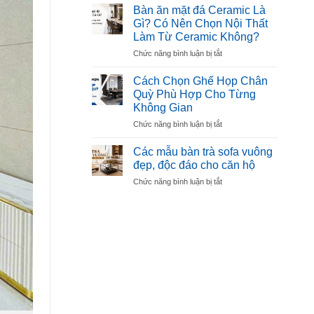
Làm
Đẹp,
Bàn ăn mặt đá Ceramic Là
Sofa
Bền,
Gì? Có Nên Chọn Nội Thất
Là
Được
Làm Từ Ceramic Không?
Gì?
Ưa
ở
Chức năng bình luận bị tắt
Cách
Chuộng
Bàn
Chọn
ăn
Mút
Cách Chọn Ghế Họp Chân
mặt
Êm,
Quỳ Phù Hợp Cho Từng
đá
Bền,
Không Gian
Ceramic
Không
ở
Chức năng bình luận bị tắt
Là
Xẹp
Cách
Gì?
Lún
Chọn
Có
Các mẫu bàn trà sofa vuông
Ghế
Nên
đẹp, độc đáo cho căn hộ
Họp
Chọn
ở
Chức năng bình luận bị tắt
Chân
Nội
Các
Quỳ
Thất
mẫu
Phù
Làm
bàn
Hợp
Từ
trà
Cho
Ceramic
sofa
Từng
Không?
vuông
Không
đẹp,
Gian
độc
đáo
cho
căn