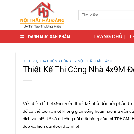
Skip
to
Tìm
content
kiếm:
DANH MỤC SẢN PHẨM
TRANG CHỦ
T
DỊCH VỤ
,
HOẠT ĐỘNG CÔNG TY NỘI THẤT HẢI ĐĂNG
Thiết Kế Thi Công Nhà 4x9M Đẹ
Với diện tích 4x9m, việc thiết kế nhà đòi hỏi phải 
để có thể tạo ra một không gian sống hoàn hảo mà vẫn đầy
dịch vụ thiết kế và thi công nội thất hàng đầu tại TPHC
đẹp và hiện đại dưới đây nhé!