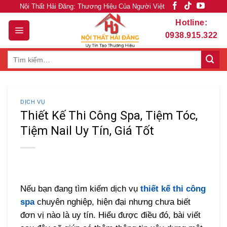
Skip
Nội Thất Hải Đăng: Thương Hiệu Của Người Việt
to
Hotline:
content
0938.915.322
Tìm
kiếm:
DỊCH VỤ
Thiết Kế Thi Công Spa, Tiệm Tóc,
Tiệm Nail Uy Tín, Giá Tốt
Nếu bạn đang tìm kiếm dịch vụ
thiết kế thi công
spa
chuyên nghiệp, hiện đại nhưng chưa biết
đơn vị nào là uy tín. Hiểu được điều đó, bài viết