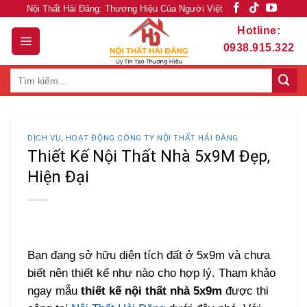
Skip
Nội Thất Hải Đăng: Thương Hiệu Của Người Việt
to
Hotline:
content
0938.915.322
Tìm
kiếm:
DỊCH VỤ
,
HOẠT ĐỘNG CÔNG TY NỘI THẤT HẢI ĐĂNG
Thiết Kế Nội Thất Nhà 5x9M Đẹp,
Hiện Đại
Bạn đang sở hữu diện tích đất ở 5x9m và chưa
biết nên thiết kế như nào cho hợp lý. Tham khảo
ngay mẫu
thiết kế nội thất nhà 5x9m
được thi