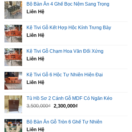
Bộ Bàn Ăn 4 Ghế Bọc Nệm Sang Trọng
Liên Hệ
Kệ Tivi Gỗ Kết Hợp Hộc Kính Trưng Bày
Liên Hệ
Kệ Tivi Gỗ Chạm Hoa Văn Đối Xứng
Liên Hệ
Kệ Tivi Gỗ 6 Hộc Tự Nhiên Hiện Đại
Liên Hệ
Tủ Hồ Sơ 2 Cánh Gỗ MDF Có Ngăn Kéo
Giá
Giá
3,500,000
₫
2,300,000
₫
gốc
hiện
là:
tại
Bộ Bàn Ăn Gỗ Tròn 6 Ghế Tự Nhiên
3,500,000₫.
là:
Liên Hệ
2,300,000₫.