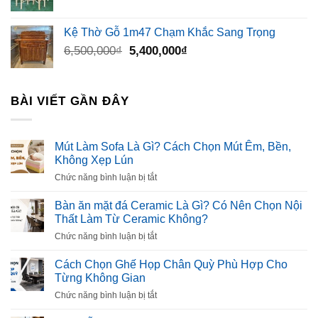
Kệ Thờ Gỗ 1m47 Chạm Khắc Sang Trọng
Giá
Giá
6,500,000
₫
5,400,000
₫
gốc
hiện
là:
tại
6,500,000₫.
là:
BÀI VIẾT GẦN ĐÂY
5,400,000₫.
Mút Làm Sofa Là Gì? Cách Chọn Mút Êm, Bền,
Không Xẹp Lún
ở
Chức năng bình luận bị tắt
Mút
Làm
Bàn ăn mặt đá Ceramic Là Gì? Có Nên Chọn Nội
Sofa
Thất Làm Từ Ceramic Không?
Là
ở
Chức năng bình luận bị tắt
Gì?
Bàn
Cách
ăn
Cách Chọn Ghế Họp Chân Quỳ Phù Hợp Cho
Chọn
mặt
Từng Không Gian
Mút
đá
Êm,
ở
Chức năng bình luận bị tắt
Ceramic
Bền,
Cách
Là
Không