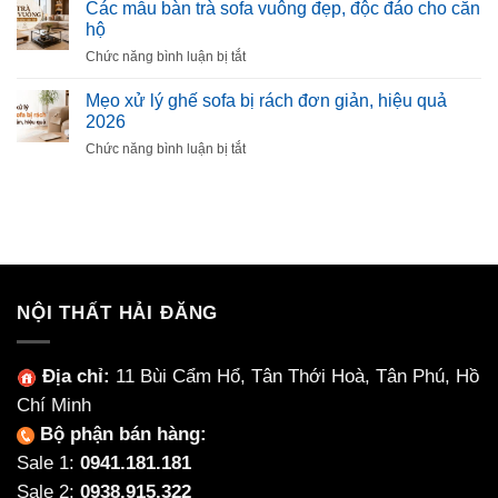
Chọn
Các mẫu bàn trà sofa vuông đẹp, độc đáo cho căn
Gì?
Xẹp
Ghế
hộ
Có
Lún
Họp
Nên
ở
Chức năng bình luận bị tắt
Chân
Chọn
Các
Quỳ
Nội
mẫu
Mẹo xử lý ghế sofa bị rách đơn giản, hiệu quả
Phù
Thất
bàn
2026
Hợp
Làm
trà
Cho
ở
Chức năng bình luận bị tắt
Từ
sofa
Từng
Mẹo
Ceramic
vuông
Không
xử
Không?
đẹp,
Gian
lý
độc
ghế
đáo
sofa
cho
bị
căn
rách
hộ
đơn
NỘI THẤT HẢI ĐĂNG
giản,
hiệu
quả
Địa chỉ:
11 Bùi Cẩm Hổ, Tân Thới Hoà, Tân Phú, Hồ
2026
Chí Minh
Bộ phận bán hàng:
Sale 1:
0941.181.181
Sale 2:
0938.915.322