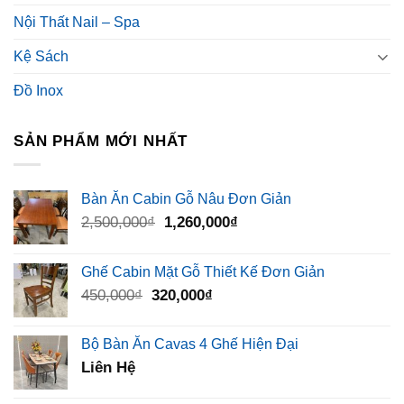
Nội Thất Nail – Spa
Kệ Sách
Đồ Inox
SẢN PHẨM MỚI NHẤT
Bàn Ăn Cabin Gỗ Nâu Đơn Giản
Giá
Giá
2,500,000
₫
1,260,000
₫
gốc
hiện
là:
tại
Ghế Cabin Mặt Gỗ Thiết Kế Đơn Giản
2,500,000₫.
là:
Giá
Giá
450,000
₫
320,000
₫
1,260,000₫.
gốc
hiện
là:
tại
Bộ Bàn Ăn Cavas 4 Ghế Hiện Đại
450,000₫.
là:
Liên Hệ
320,000₫.