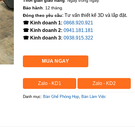
Thời gian giao hàng
: Ngay trong ngày.
Bảo hành
: 12 tháng.
: Tư vấn thiết kế 3D và lắp đặt.
Đóng theo yêu cầu
☎ Kinh doanh 1:
0868.920.921
☎ Kinh doanh 2:
0941.181.181
☎ Kinh doanh 3:
0938.915.322
MUA NGAY
Zalo - KD1
Zalo - KD2
Danh mục:
Bàn Ghế Phòng Họp
,
Bàn Làm Việc