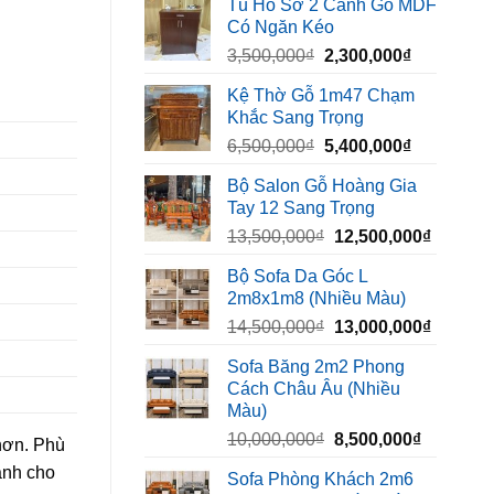
Tủ Hồ Sơ 2 Cánh Gỗ MDF
là:
tại
Có Ngăn Kéo
450,000₫.
là:
Giá
Giá
3,500,000
₫
2,300,000
₫
320,000₫.
gốc
hiện
Kệ Thờ Gỗ 1m47 Chạm
là:
tại
Khắc Sang Trọng
3,500,000₫.
là:
Giá
Giá
6,500,000
₫
5,400,000
₫
2,300,000₫
gốc
hiện
Bộ Salon Gỗ Hoàng Gia
là:
tại
Tay 12 Sang Trọng
6,500,000₫.
là:
Giá
Giá
13,500,000
₫
12,500,000
₫
5,400,000₫
gốc
hiện
Bộ Sofa Da Góc L
là:
tại
2m8x1m8 (Nhiều Màu)
13,500,000₫.
là:
Giá
Giá
14,500,000
₫
13,000,000
₫
12,500,
gốc
hiện
Sofa Băng 2m2 Phong
là:
tại
Cách Châu Âu (Nhiều
14,500,000₫.
là:
Màu)
13,000,
Giá
Giá
10,000,000
₫
8,500,000
₫
 hơn. Phù
gốc
hiện
ành cho
Sofa Phòng Khách 2m6
là:
tại