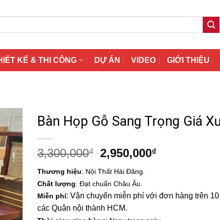
HIẾT KẾ & THI CÔNG
DỰ ÁN
VIDEO
GIỚI THIỆU
Bàn Họp Gỗ Sang Trọng Giá X
Giá
Giá
3,300,000
2,950,000
₫
₫
gốc
hiện
Thương hiệu
: Nội Thất Hải Đăng.
là:
tại
Chất lượng
: Đạt chuẩn Châu Âu.
3,300,000₫.
là:
: Vận chuyển miễn phí với đơn hàng trên 10 t
Miễn phí
2,950,000₫.
các Quận nội thành HCM.