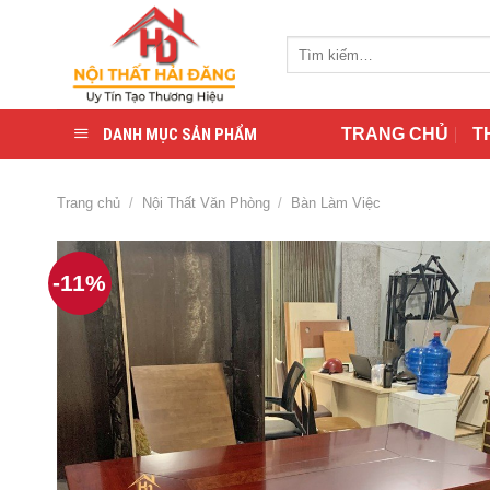
Skip
to
Tìm
content
kiếm:
DANH MỤC SẢN PHẨM
TRANG CHỦ
T
Trang chủ
/
Nội Thất Văn Phòng
/
Bàn Làm Việc
-11%