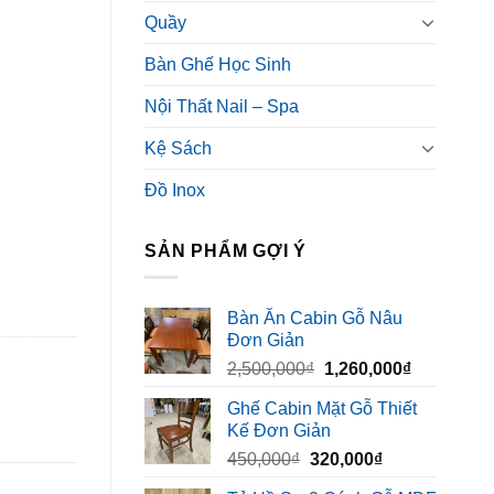
Quầy
Bàn Ghế Học Sinh
Nội Thất Nail – Spa
Kệ Sách
Đồ Inox
SẢN PHẨM GỢI Ý
Bàn Ăn Cabin Gỗ Nâu
Đơn Giản
Giá
Giá
2,500,000
₫
1,260,000
₫
gốc
hiện
Ghế Cabin Mặt Gỗ Thiết
là:
tại
Kế Đơn Giản
2,500,000₫.
là:
Giá
Giá
450,000
₫
320,000
₫
1,260,000₫
gốc
hiện