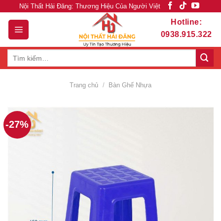
Skip
Nội Thất Hải Đăng: Thương Hiệu Của Người Việt
to
Hotline:
content
0938.915.322
Tìm
kiếm:
Trang chủ
/
Bàn Ghế Nhựa
-27%