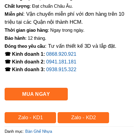
là:
tại
Chất lượng
: Đạt chuẩn Châu Âu.
100,000₫.
là:
: Vận chuyển miễn phí với đơn hàng trên 10
Miễn phí
73,000₫.
triệu tại các Quận nội thành HCM.
Thời gian giao hàng
: Ngay trong ngày.
Bảo hành
: 12 tháng.
: Tư vấn thiết kế 3D và lắp đặt.
Đóng theo yêu cầu
☎ Kinh doanh 1:
0868.920.921
☎ Kinh doanh 2:
0941.181.181
☎ Kinh doanh 3:
0938.915.322
MUA NGAY
Zalo - KD1
Zalo - KD2
Danh mục:
Bàn Ghế Nhựa