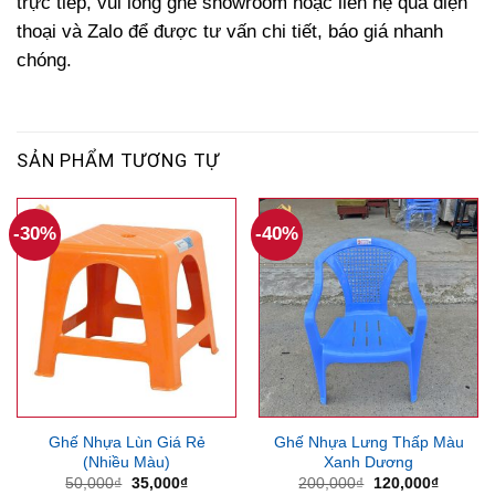
trực tiếp, vui lòng ghé showroom hoặc liên hệ qua điện
thoại và Zalo để được tư vấn chi tiết, báo giá nhanh
chóng.
SẢN PHẨM TƯƠNG TỰ
-30%
-40%
Ghế Nhựa Lùn Giá Rẻ
Ghế Nhựa Lưng Thấp Màu
(Nhiều Màu)
Xanh Dương
Giá
Giá
Giá
Giá
50,000
₫
35,000
₫
200,000
₫
120,000
₫