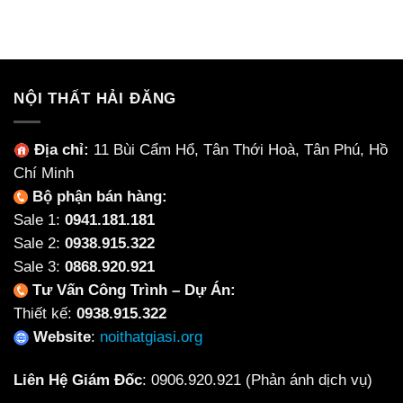
gốc
hiện
gốc
hiện
là:
tại
là:
tại
50,000₫.
là:
200,000₫.
là:
35,000₫.
120,000
NỘI THẤT HẢI ĐĂNG
Địa chỉ:
11 Bùi Cẩm Hổ, Tân Thới Hoà, Tân Phú, Hồ
Chí Minh
Bộ phận bán hàng:
Sale 1:
0941.181.181
Sale 2:
0938.915.322
Sale 3:
0868.920.921
Tư Vấn Công Trình – Dự Án:
Thiết kế:
0938.915.322
Website
:
noithatgiasi.org
Liên Hệ Giám Đốc
:
0906.920.921
(Phản ánh dịch vụ)