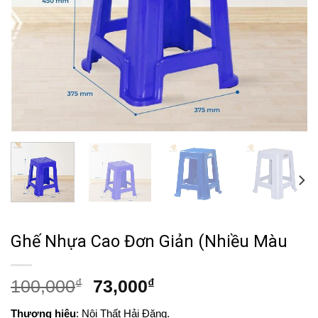
Ghế Nhựa Cao Đơn Giản (Nhiều Màu
Giá
Giá
100,000
₫
73,000
₫
gốc
hiện
Thương hiệu
: Nội Thất Hải Đăng.