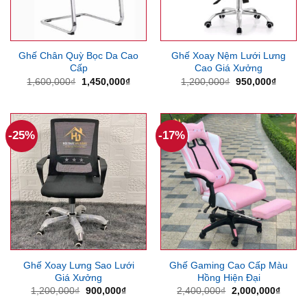
Ghế Chân Quỳ Bọc Da Cao
Ghế Xoay Nệm Lưới Lưng
Cấp
Cao Giá Xưởng
Giá
Giá
Giá
Giá
1,600,000
₫
1,450,000
₫
1,200,000
₫
950,000
₫
gốc
hiện
gốc
hiện
là:
tại
là:
tại
1,600,000₫.
là:
1,200,000₫.
là:
1,450,000₫.
950,00
-25%
-17%
Ghế Xoay Lưng Sao Lưới
Ghế Gaming Cao Cấp Màu
Giá Xưởng
Hồng Hiện Đại
Giá
Giá
Giá
Giá
1,200,000
₫
900,000
₫
2,400,000
₫
2,000,000
₫
gốc
hiện
gốc
hiện