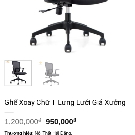
Ghế Xoay Chữ T Lưng Lưới Giá Xưởng
Giá
Giá
1,200,000
₫
950,000
₫
gốc
hiện
Thương hiệu
: Nội Thất Hải Đăng.