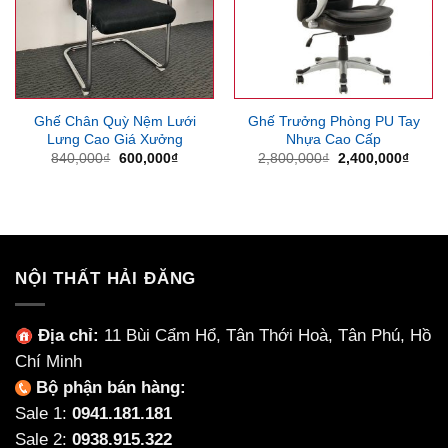
Ghế Chân Quỳ Nệm Lưới
Ghế Trưởng Phòng PU Tay
Lưng Cao Giá Xưởng
Nhựa Cao Cấp
Giá
Giá
Giá
Giá
840,000
₫
600,000
₫
2,800,000
₫
2,400,000
₫
gốc
hiện
gốc
hiện
là:
tại
là:
tại
840,000₫.
là:
2,800,000₫.
là:
600,000₫.
2,400
NỘI THẤT HẢI ĐĂNG
Địa chỉ:
11 Bùi Cẩm Hổ, Tân Thới Hoà, Tân Phú, Hồ
Chí Minh
Bộ phận bán hàng:
Sale 1:
0941.181.181
Sale 2:
0938.915.322