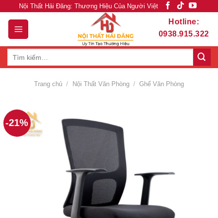
Skip
Nội Thất Hải Đăng: Thương Hiệu Của Người Việt
to
Hotline:
content
0938.915.322
Tìm
kiếm:
Trang chủ
/
Nội Thất Văn Phòng
/
Ghế Văn Phòng
-21%