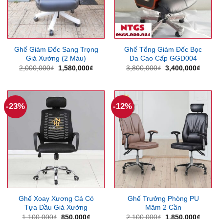
Ghế Giám Đốc Sang Trọng
Ghế Tổng Giám Đốc Bọc
Giá Xưởng (2 Màu)
Da Cao Cấp GGD004
Giá
Giá
Giá
Giá
2,000,000
₫
1,580,000
₫
3,800,000
₫
3,400,000
₫
gốc
hiện
gốc
hiện
là:
tại
là:
tại
2,000,000₫.
là:
3,800,000₫.
là:
1,580,000₫.
3,400
-23%
-12%
Ghế Xoay Xương Cá Có
Ghế Trưởng Phòng PU
Tựa Đầu Giá Xưởng
Mâm 2 Cần
Giá
Giá
Giá
Giá
1,100,000
₫
850,000
₫
2,100,000
₫
1,850,000
₫