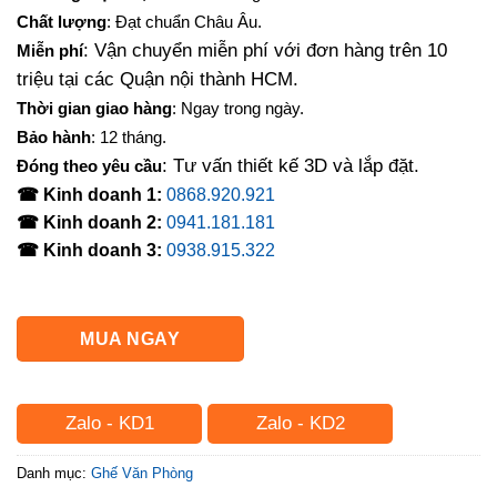
là:
tại
Chất lượng
: Đạt chuẩn Châu Âu.
1,200,000₫.
là:
: Vận chuyển miễn phí với đơn hàng trên 10
Miễn phí
950,000₫.
triệu tại các Quận nội thành HCM.
Thời gian giao hàng
: Ngay trong ngày.
Bảo hành
: 12 tháng.
: Tư vấn thiết kế 3D và lắp đặt.
Đóng theo yêu cầu
☎ Kinh doanh 1:
0868.920.921
☎ Kinh doanh 2:
0941.181.181
☎ Kinh doanh 3:
0938.915.322
MUA NGAY
Zalo - KD1
Zalo - KD2
Danh mục:
Ghế Văn Phòng