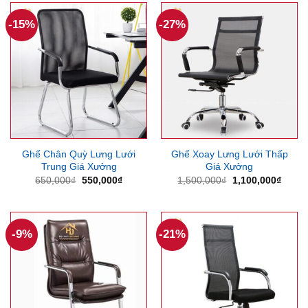
2,100,000₫.
900,00
-15%
-27%
Ghế Chân Quỳ Lưng Lưới
Ghế Xoay Lưng Lưới Thấp
Trung Giá Xưởng
Giá Xưởng
Giá
Giá
Giá
Giá
650,000
₫
550,000
₫
1,500,000
₫
1,100,000
₫
gốc
hiện
gốc
hiện
là:
tại
là:
tại
650,000₫.
là:
1,500,000₫.
là:
550,000₫.
1,100
-9%
-21%