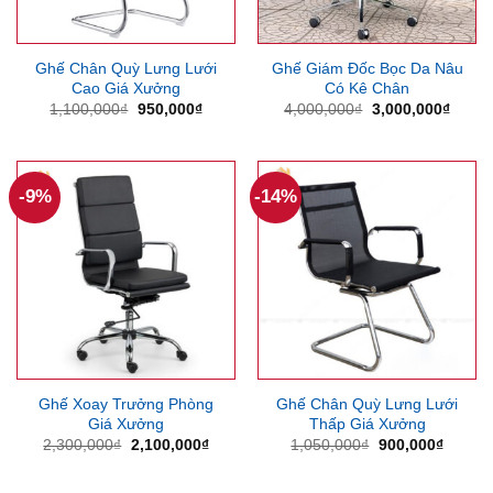
Ghế Chân Quỳ Lưng Lưới
Ghế Giám Đốc Bọc Da Nâu
Cao Giá Xưởng
Có Kê Chân
Giá
Giá
Giá
Giá
1,100,000
₫
950,000
₫
4,000,000
₫
3,000,000
₫
gốc
hiện
gốc
hiện
là:
tại
là:
tại
1,100,000₫.
là:
4,000,000₫.
là:
950,000₫.
3,000
-9%
-14%
Ghế Xoay Trưởng Phòng
Ghế Chân Quỳ Lưng Lưới
Giá Xưởng
Thấp Giá Xưởng
Giá
Giá
Giá
Giá
2,300,000
₫
2,100,000
₫
1,050,000
₫
900,000
₫
gốc
hiện
gốc
hiện
là:
tại
là:
tại
2,300,000₫.
là:
1,050,000₫.
là: