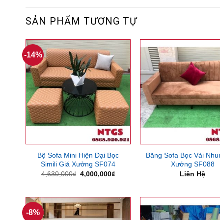
SẢN PHẨM TƯƠNG TỰ
-14%
Bộ Sofa Mini Hiện Đại Bọc
Băng Sofa Bọc Vải Nhu
Simili Giá Xưởng SF074
Xưởng SF088
Giá
Giá
4,630,000
₫
4,000,000
₫
Liên Hệ
gốc
hiện
là:
tại
4,630,000₫.
là:
4,000,000₫.
-8%