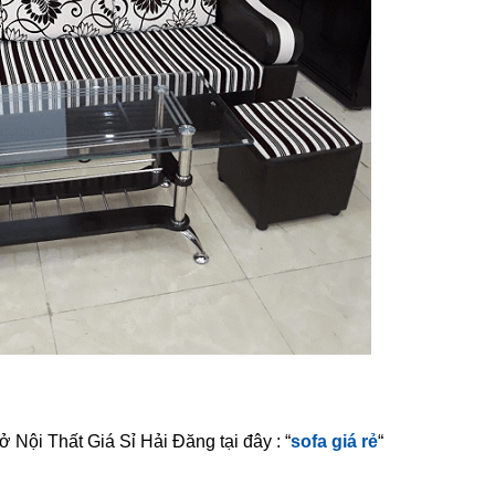
 Nội Thất Giá Sỉ Hải Đăng tại đây : “
sofa giá rẻ
“