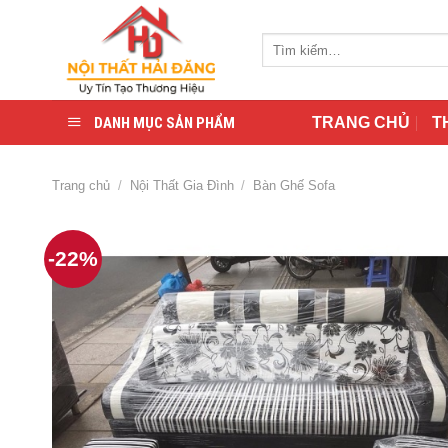
Skip
to
Tìm
content
kiếm:
DANH MỤC SẢN PHẨM
TRANG CHỦ
T
Trang chủ
/
Nội Thất Gia Đình
/
Bàn Ghế Sofa
-22%