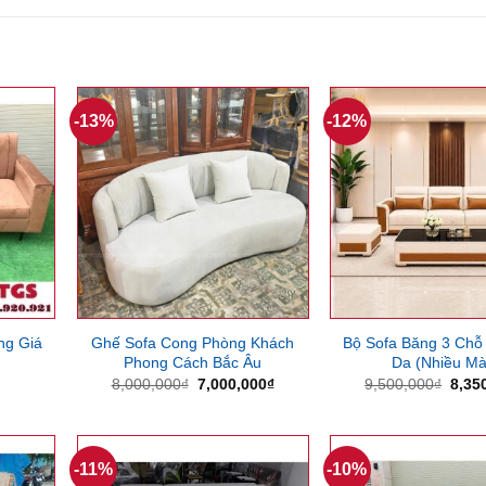
-13%
-12%
ng Giá
Ghế Sofa Cong Phòng Khách
Bộ Sofa Băng 3 Chỗ
Phong Cách Bắc Âu
Da (Nhiều Mà
Giá
Giá
Giá
8,000,000
₫
7,000,000
₫
9,500,000
₫
8,35
gốc
hiện
gốc
là:
tại
là:
8,000,000₫.
là:
9,50
7,000,000₫.
-11%
-10%