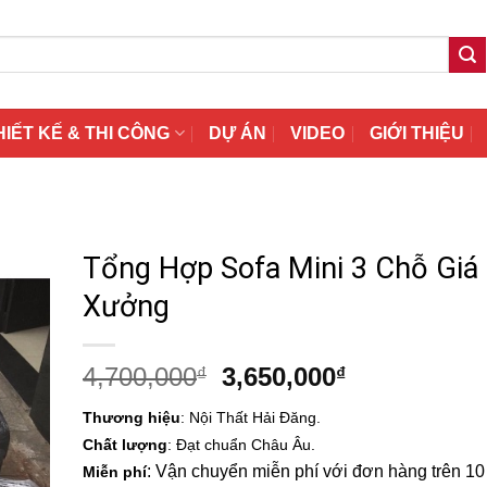
HIẾT KẾ & THI CÔNG
DỰ ÁN
VIDEO
GIỚI THIỆU
Tổng Hợp Sofa Mini 3 Chỗ Giá
Xưởng
Giá
Giá
4,700,000
3,650,000
₫
₫
gốc
hiện
Thương hiệu
: Nội Thất Hải Đăng.
là:
tại
Chất lượng
: Đạt chuẩn Châu Âu.
4,700,000₫.
là:
: Vận chuyển miễn phí với đơn hàng trên 10 t
Miễn phí
3,650,000₫.