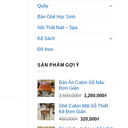
Quầy
Bàn Ghế Học Sinh
Nội Thất Nail – Spa
Kệ Sách
Đồ Inox
SẢN PHẨM GỢI Ý
Bàn Ăn Cabin Gỗ Nâu
Đơn Giản
Giá
Giá
2,500,000
₫
1,260,000
₫
gốc
hiện
Ghế Cabin Mặt Gỗ Thiết
là:
tại
Kế Đơn Giản
2,500,000₫.
là:
Giá
Giá
450,000
₫
320,000
₫
1,260,000₫
gốc
hiện