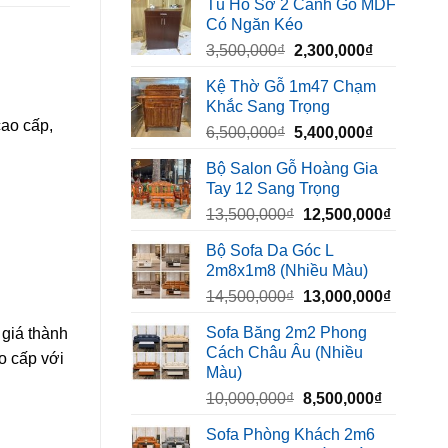
Tủ Hồ Sơ 2 Cánh Gỗ MDF
là:
tại
Có Ngăn Kéo
450,000₫.
là:
Giá
Giá
3,500,000
₫
2,300,000
₫
320,000₫.
gốc
hiện
Kệ Thờ Gỗ 1m47 Chạm
là:
tại
Khắc Sang Trọng
3,500,000₫.
là:
cao cấp,
Giá
Giá
6,500,000
₫
5,400,000
₫
2,300,000₫
gốc
hiện
Bộ Salon Gỗ Hoàng Gia
là:
tại
Tay 12 Sang Trọng
6,500,000₫.
là:
Giá
Giá
13,500,000
₫
12,500,000
₫
5,400,000₫
gốc
hiện
Bộ Sofa Da Góc L
là:
tại
2m8x1m8 (Nhiều Màu)
13,500,000₫.
là:
Giá
Giá
14,500,000
₫
13,000,000
₫
12,500,
gốc
hiện
Sofa Băng 2m2 Phong
 giá thành
là:
tại
Cách Châu Âu (Nhiều
o cấp với
14,500,000₫.
là:
Màu)
13,000,
Giá
Giá
10,000,000
₫
8,500,000
₫
gốc
hiện
Sofa Phòng Khách 2m6
là:
tại