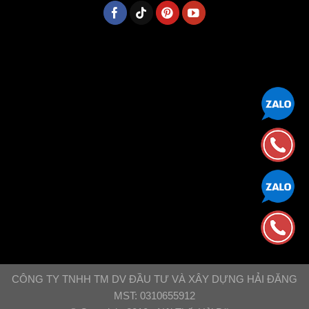
CÔNG TY TNHH TM DV ĐẦU TƯ VÀ XÂY DỰNG HẢI ĐĂNG
MST: 0310655912