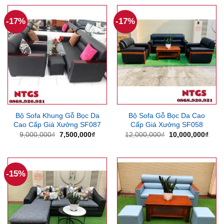
4,630,000₫.
là:
13,500,000₫.
là:
4,000,000₫.
12,5
-17%
-17%
Bộ Sofa Khung Gỗ Bọc Da
Bộ Sofa Gỗ Bọc Da Cao
Cao Cấp Giá Xưởng SF087
Cấp Giá Xưởng SF058
Giá
Giá
Giá
Giá
9,000,000
₫
7,500,000
₫
12,000,000
₫
10,000,000
₫
gốc
hiện
gốc
hiện
là:
tại
là:
tại
9,000,000₫.
là:
12,000,000₫.
là:
7,500,000₫.
10,0
-15%