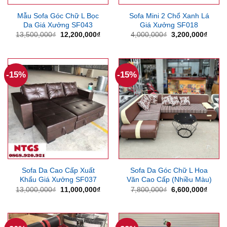
Mẫu Sofa Góc Chữ L Bọc
Sofa Mini 2 Chổ Xanh Lá
Da Giá Xưởng SF043
Giá Xưởng SF018
Giá
Giá
Giá
Giá
13,500,000
₫
12,200,000
₫
4,000,000
₫
3,200,000
₫
gốc
hiện
gốc
hiện
là:
tại
là:
tại
13,500,000₫.
là:
4,000,000₫.
là:
12,200,000₫.
3,200
-15%
-15%
Sofa Da Cao Cấp Xuất
Sofa Da Góc Chữ L Hoa
Khẩu Giá Xưởng SF037
Văn Cao Cấp (Nhiều Màu)
Giá
Giá
Giá
Giá
13,000,000
₫
11,000,000
₫
7,800,000
₫
6,600,000
₫
gốc
hiện
gốc
hiện
là:
tại
là:
tại
13,000,000₫.
là:
7,800,000₫.
là:
11,000,000₫.
6,600