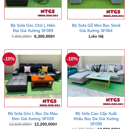
Bộ Sofa Góc Chữ L Hiện
Bộ Sofa Gỗ Mini Bọc Simili
Đại Giá Xưởng SF089
Giá Xưởng SF064
Giá
Giá
7,400,000
₫
6,300,000
₫
Liên Hệ
gốc
hiện
là:
tại
7,400,000₫.
là:
6,300,000₫.
-10%
-10%
Bộ Sofa Góc L Bọc Da Màu
Bộ Sofa Cao Cấp Xuất
Đen Giá Xưởng SF039
Khẩu Bọc Da Giá Xưởng
SF095
Giá
Giá
13,500,000
₫
12,200,000
₫
gốc
hiện