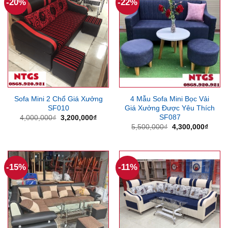
-20%
-22%
Sofa Mini 2 Chổ Giá Xưởng
4 Mẫu Sofa Mini Bọc Vải
SF010
Giá Xưởng Được Yêu Thích
SF087
Giá
Giá
4,000,000
₫
3,200,000
₫
gốc
hiện
Giá
Giá
5,500,000
₫
4,300,000
₫
là:
tại
gốc
hiện
4,000,000₫.
là:
là:
tại
3,200,000₫.
5,500,000₫.
là:
4,300
-15%
-11%