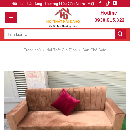
Skip
Nội Thất Hải Đăng: Thương Hiệu Của Người Việt
to
Hotline:
content
0938.915.322
Tìm
kiếm:
Trang chủ
/
Nội Thất Gia Đình
/
Bàn Ghế Sofa