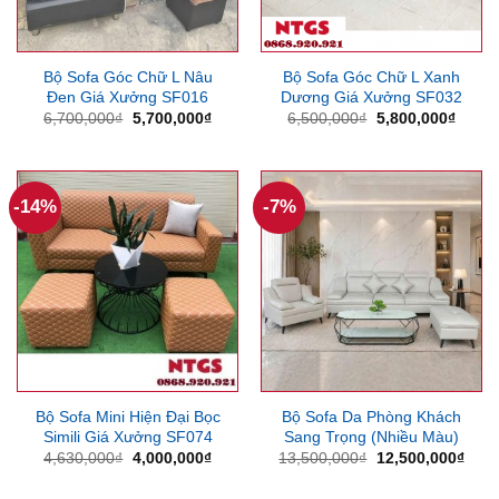
Bộ Sofa Góc Chữ L Nâu
Bộ Sofa Góc Chữ L Xanh
Đen Giá Xưởng SF016
Dương Giá Xưởng SF032
Giá
Giá
Giá
Giá
6,700,000
₫
5,700,000
₫
6,500,000
₫
5,800,000
₫
gốc
hiện
gốc
hiện
là:
tại
là:
tại
6,700,000₫.
là:
6,500,000₫.
là:
5,700,000₫.
5,800
-14%
-7%
Bộ Sofa Mini Hiện Đại Bọc
Bộ Sofa Da Phòng Khách
Simili Giá Xưởng SF074
Sang Trọng (Nhiều Màu)
Giá
Giá
Giá
Giá
4,630,000
₫
4,000,000
₫
13,500,000
₫
12,500,000
₫
gốc
hiện
gốc
hiện
là:
tại
là:
tại