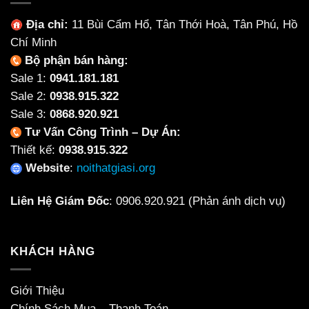
Địa chỉ:
11 Bùi Cẩm Hổ, Tân Thới Hoà, Tân Phú, Hồ
Chí Minh
Bộ phận bán hàng:
Sale 1:
0941.181.181
Sale 2:
0938.915.322
Sale 3:
0868.920.921
Tư Vấn Công Trình – Dự Án:
Thiết kế:
0938.915.322
Website
:
noithatgiasi.org
Liên Hệ Giám Đốc
:
0906.920.921
(Phản ánh dịch vụ)
KHÁCH HÀNG
Giới Thiệu
Chính Sách Mua – Thanh Toán